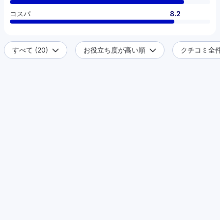
コスパ
8.2
すべて (20)
お役立ち度が高い順
クチコミ全件 