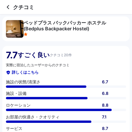
1 out of 5 stars
施設の状態/清潔さ
施設・設備
ロケーション
お部屋の快適さ・クオリティ
サービス
コスパ
クチコミ
ベッドプラス バックパッカー ホステル
(Bedplus Backpacker Hostel)
7.7
すごく良い
クチコミ20件
実際に宿泊したユーザーからのクチコミ
詳しくはこちら
施設の状態/清潔さ
6.7
施設・設備
6.8
ロケーション
8.8
お部屋の快適さ・クオリティ
7.1
サービス
8.7