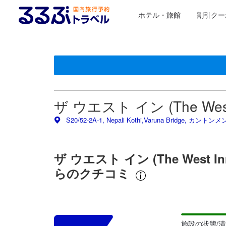
ホテル・旅館
割引クー
星評価は、提携サイトから受け取った情報であり、宿
るるぶトラベルに掲載されているクチコミは実際に予
tooltip
tooltip
施設の状態/清潔さスコア 5点満点中4点 ワーラーナシー
施設・設備スコア 5点満点中3.5点
ロケーションスコア 5点満点中4.1点 ワーラーナシーにお
サービススコア 5点満点中4.1点 ワーラーナシーにおける
コスパスコア 5点満点中3.9点 ワーラーナシーにおける高
ザ ウエスト イン (The We
S20/52-2A-1, Nepali Kothi,Varuna Bridge, 
ザ ウエスト イン (The Wes
らのクチコミ
施設の状態/