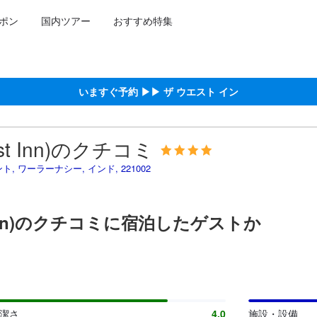
ポン
国内ツアー
おすすめ特集
泊施設に備わっていると予測される快適さや客室のレベルを示すもので
約をし、宿泊を終えたゲストから提供されています。実際の経験に基づ
における高スコア
ける高スコア
高スコア
スコア
いますぐ予約 ▶▶ ザ ウエスト イン
st Inn)のクチコミ
カントンメント, ワーラーナシー, インド, 221002
t Inn)のクチコミに宿泊したゲストか
清潔さ
4.0
施設・設備