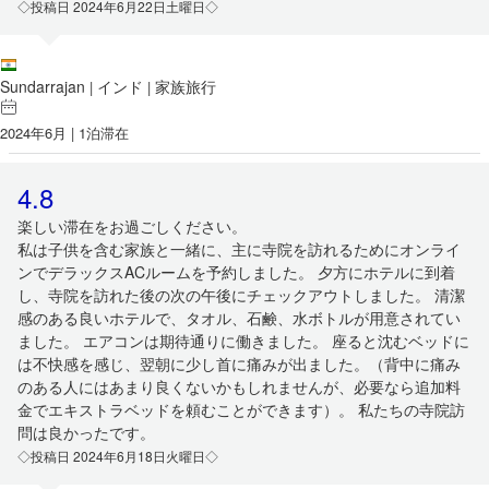
◇投稿日 2024年6月22日土曜日◇
Sundarrajan
インド
家族旅行
|
|
2024年6月 | 1泊滞在
4.8
楽しい滞在をお過ごしください。
私は子供を含む家族と一緒に、主に寺院を訪れるためにオンライ
ンでデラックスACルームを予約しました。 夕方にホテルに到着
し、寺院を訪れた後の次の午後にチェックアウトしました。 清潔
感のある良いホテルで、タオル、石鹸、水ボトルが用意されてい
ました。 エアコンは期待通りに働きました。 座ると沈むベッドに
は不快感を感じ、翌朝に少し首に痛みが出ました。（背中に痛み
のある人にはあまり良くないかもしれませんが、必要なら追加料
金でエキストラベッドを頼むことができます）。 私たちの寺院訪
問は良かったです。
◇投稿日 2024年6月18日火曜日◇