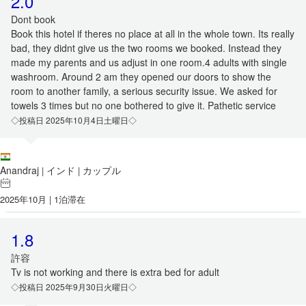
2.0
Dont book
Book this hotel if theres no place at all in the whole town. Its really
bad, they didnt give us the two rooms we booked. Instead they
made my parents and us adjust in one room.4 adults with single
washroom. Around 2 am they opened our doors to show the
room to another family, a serious security issue. We asked for
towels 3 times but no one bothered to give it. Pathetic service
◇投稿日 2025年10月4日土曜日◇
Anandraj
インド
カップル
|
|
2025年10月 | 1泊滞在
1.8
許容
Tv is not working and there is extra bed for adult
◇投稿日 2025年9月30日火曜日◇