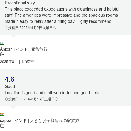
Exceptional stay
This place exceeded expectations with cleanliness and helpful
staff. The amenities were impressive and the spacious rooms
made it easy to relax after a tiring day. Highly recommend
◇投稿日 2025年9月2日火曜日◇
Aniesh
インド
家族旅行
|
|
2025年8月 | 1泊滞在
4.6
Good
Location is good and staff wonderful and good help
◇投稿日 2025年8月16日土曜日◇
sappa
インド
大きなお子様連れの家族旅行
|
|