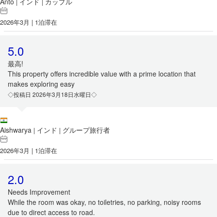
Anto
インド
カップル
|
|
2026年3月 | 1泊滞在
5.0
最高!
This property offers incredible value with a prime location that
makes exploring easy
◇投稿日 2026年3月18日水曜日◇
Aishwarya
インド
グループ旅行者
|
|
2026年3月 | 1泊滞在
2.0
Needs Improvement
While the room was okay, no toiletries, no parking, noisy rooms
due to direct access to road.