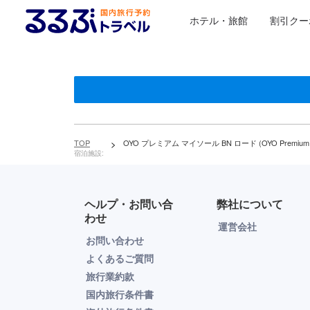
ホテル・旅館
割引クー
TOP
>
OYO プレミアム マイソール BN ロード (OYO Premium My
宿泊施設:
ヘルプ・お問い合
弊社について
わせ
運営会社
お問い合わせ
よくあるご質問
旅行業約款
国内旅行条件書