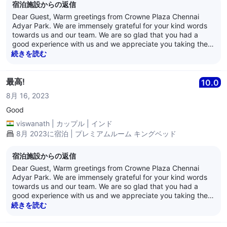
宿泊施設からの返信
Dear Guest, Warm greetings from Crowne Plaza Chennai
Adyar Park. We are immensely grateful for your kind words
towards us and our team. We are so glad that you had a
good experience with us and we appreciate you taking the
time out to review us. Crowne Plaza Chennai Adyar Park
続きを読む
aims to provide the best service and hospitality to its patrons
and we are pleased to have provided satisfactory service to
you. We eagerly look forward to hosting you again. Have a
最高!
10.0
lovely day ahead! Best Regards, Anand Nair General
8月 16, 2023
Manager Crowne Plaza Chennai Adyar Park
Good
viswanath
|
カップル
|
インド
8月 2023に宿泊 | プレミアムルーム キングベッド
宿泊施設からの返信
Dear Guest, Warm greetings from Crowne Plaza Chennai
Adyar Park. We are immensely grateful for your kind words
towards us and our team. We are so glad that you had a
good experience with us and we appreciate you taking the
time out to review us. Crowne Plaza Chennai Adyar Park
続きを読む
aims to provide the best service and hospitality to its patrons
and we are pleased to have provided satisfactory service to