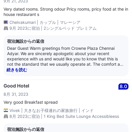
9月 21, 2023
Very dated rooms. Strong odour Pricy rooms, pricy food at the in
house restaurant s
Chelvakumari
|
カップル
|
マレーシア
9月 2023に宿泊 | 2シングルベッド プレミアム
宿泊施設からの返信
Dear Guest Warm greetings from Crowne Plaza Chennai
Adyar. We are sincerely apologetic about your recent
experience with us and would like you to know that this is
not the standard that we usually operate at. The comfort and
experience of our guests and patrons is of utmost
続きを読む
importance to us and we take the feedback given by you
very seriously. We assure you that we will look into every
point put forth by you in an in-depth manner. Thank you so
Good Hotel
8.0
much for pointing out what we could be doing better. We
8月 31, 2023
regret the inconvenience caused to you and hope you would
give us another chance to serve you better. Please contact
Very good Breakfast spread
us , so we can get in touch with you and understand more
Vivek
|
大きなお子様連れの家族旅行
|
インド
about your experience and do everything we can to make it
8月 2023に宿泊 | 1 King Bed Suite Lounge Accessibleess
better. We eagerly look forward to hosting you again soon.
We hope you have a lovely day ahead! Best Regards, Anand
Nair General Manager Crowne Plaza Chennai Adyar Park
宿泊施設からの返信