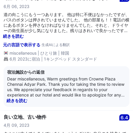
much for pointing out what we could be doing better. We
6月 06, 2023
regret the inconvenience caused to you and hope you would
give us another chance to serve you better. Please contact
道の向こうにもう一つあります。 他は特に不便はなかったですが、
us , so we can get in touch with you and understand more
バスのボタンは押されていませんでした。 他の部屋も！！電話の横
about your experience and do everything we can to make it
にあるボタンを押さなければなりませんでした。それと、ドライヤ
better. We eagerly look forward to hosting you again soon.
ーの衛生面が少し気になりました。残りはきれいで良かったです。
We hope you have a lovely day ahead! Best Regards, Anand
遊ぶには良い場所！！！
続きを読む
Nair General Manager Crowne Plaza Chennai Adyar Park
元の言語で表示する
生成AIによる翻訳
miscellaneous
|
ひとり旅
|
韓国
6月 2023に宿泊 | 1キングベッド スタンダード
宿泊施設からの返信
Dear miscellaneous, Warm greetings from Crowne Plaza
Chennai Adyar Park. Thank you for taking the time to review
us. We appreciate your feedback in regards to your
experience at our hotel and would like to apologize for any
inconvenience caused. We have highlighted the issue to the
続きを読む
relevant team members. We appreciate your views and the
feedback such as yours that enables us to improve and
monitor our quality and operations. We eagerly look forward
良い立地、古い物件
6.4
to hosting you again soon. We hope you have a lovely day
4月 09, 2023
ahead! Warm Regards, Anand Nair General Manager Crowne
Plaza Chennai Adyar Park