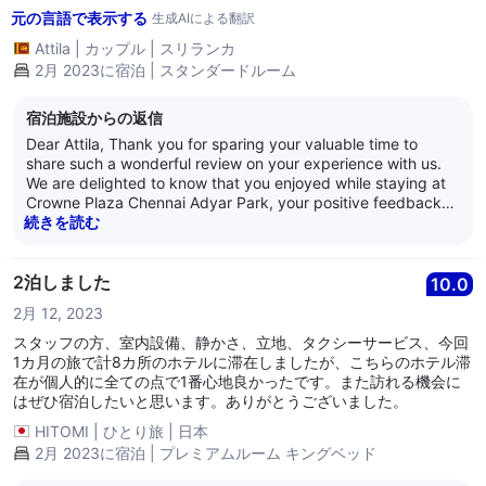
元の言語で表示する
生成AIによる翻訳
Attila
|
カップル
|
スリランカ
2月 2023に宿泊 | スタンダードルーム
宿泊施設からの返信
Dear Attila, Thank you for sparing your valuable time to
share such a wonderful review on your experience with us.
We are delighted to know that you enjoyed while staying at
Crowne Plaza Chennai Adyar Park, your positive feedback
will act as source of inspiration for us. Your kind words
続きを読む
towards our service and hospitality is highly appreciated and
it is our endeavor to deliver the best in class experience,
always. We would once again like to thank you for the review
2泊しました
10.0
and we look forward to welcome you soon again at the
2月 12, 2023
Crowne Plaza Chennai Adyar Park. Best Regards, Anand
Nair General Manager Crowne Plaza Chennai Adyar Park
スタッフの方、室内設備、静かさ、立地、タクシーサービス、今回
1カ月の旅で計8カ所のホテルに滞在しましたが、こちらのホテル滞
在が個人的に全ての点で1番心地良かったです。また訪れる機会に
はぜひ宿泊したいと思います。ありがとうございました。
HITOMI
|
ひとり旅
|
日本
2月 2023に宿泊 | プレミアムルーム キングベッド