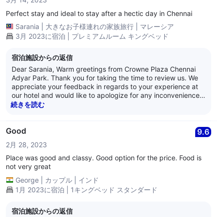
Regards, Anand Nair General Manager Crowne Plaza
Chennai Adyar Park
Perfect stay and ideal to stay after a hectic day in Chennai
Sarania
|
大きなお子様連れの家族旅行
|
マレーシア
3月 2023に宿泊 | プレミアムルーム キングベッド
宿泊施設からの返信
Dear Sarania, Warm greetings from Crowne Plaza Chennai
Adyar Park. Thank you for taking the time to review us. We
appreciate your feedback in regards to your experience at
our hotel and would like to apologize for any inconvenience
caused. We have highlighted the issue to the relevant team
続きを読む
members. We appreciate your views and the feedback such
as yours that enables us to improve and monitor our quality
and operations. We eagerly look forward to hosting you
Good
9.6
again soon. We hope you have a lovely day ahead! Warm
2月 28, 2023
Regards, Anand Nair General Manager Crowne Plaza
Chennai Adyar Park
Place was good and classy. Good option for the price. Food is
not very great
George
|
カップル
|
インド
1月 2023に宿泊 | 1キングベッド スタンダード
宿泊施設からの返信