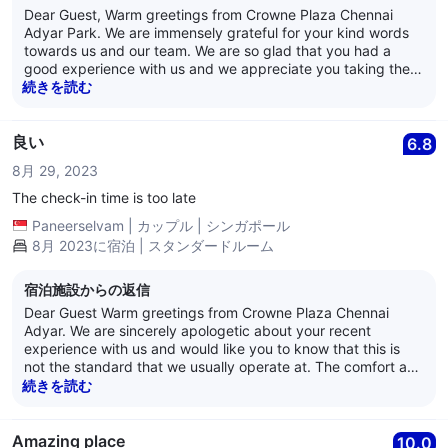
Dear Guest, Warm greetings from Crowne Plaza Chennai
Adyar Park. We are immensely grateful for your kind words
towards us and our team. We are so glad that you had a
good experience with us and we appreciate you taking the
time out to review us. Crowne Plaza Chennai Adyar Park
続きを読む
aims to provide the best service and hospitality to its patrons
and we are pleased to have provided satisfactory service to
you. We eagerly look forward to hosting you again. Have a
良い
6.8
lovely day ahead! Best Regards, Anand Nair General
8月 29, 2023
Manager Crowne Plaza Chennai Adyar Park
The check-in time is too late
Paneerselvam
|
カップル
|
シンガポール
8月 2023に宿泊 | スタンダードルーム
宿泊施設からの返信
Dear Guest Warm greetings from Crowne Plaza Chennai
Adyar. We are sincerely apologetic about your recent
experience with us and would like you to know that this is
not the standard that we usually operate at. The comfort and
experience of our guests and patrons is of utmost
続きを読む
importance to us and we take the feedback given by you
very seriously. We assure you that we will look into every
point put forth by you in an in-depth manner. Thank you so
Amazing place
10.0