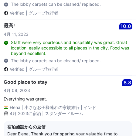
The lobby carpets can be cleaned/ replaced.
Verified
|
グループ旅行者
最高!
10.0
4月 11, 2023
Staff were very courteous and hospitality was great. Great
location, easily accessible to all places in the city. Food was
beyond excellent.
The lobby carpets can be cleaned/ replaced.
Verified
|
グループ旅行者
Good place to stay
8.8
4月 09, 2023
Everything was great.
Elena
|
小さなお子様連れの家族旅行
|
インド
4月 2023に宿泊 | スタンダードルーム
宿泊施設からの返信
Dear Elena, Thank you for sparing your valuable time to