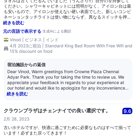
タオルは古くてたるんでいました（うんざり!!）自分のを持参して
ください。シャワーキャビネットには照明がなく、アイロン台は最
も安いもので、アイロンが使えない硬い表面でした。新しいコンビ
ネーションタッチライトは使い物にならず、異なるスイッチを押し
て、希望するライトが点灯することを願うしかありません。窓のカ
続きを読む
ーテンは短すぎます。しかし、立地は素晴らしく、食事も良いで
元の言語で表示する
生成AIによる翻訳
す。不動産は非常に古く、現オーナーは適切にリノベーションする
ための努力をする気がないようです。少し高く払えば、周辺にはも
Vinod
|
ビジネス
|
インド
っと良いホテルがたくさんあります。
4月 2023に宿泊 | Standard King Bed Room With Free Wifi and
15% discount on food
宿泊施設からの返信
Dear Vinod, Warm greetings from Crowne Plaza Chennai
Adyar Park. Thank you for taking the time to review us. We
appreciate your feedback in regards to your experience at
our hotel and would like to apologize for any inconvenience
caused. We have highlighted the issue to the relevant team
続きを読む
members. We appreciate your views and the feedback such
as yours that enables us to improve and monitor our quality
and operations. We eagerly look forward to hosting you
クラウンプラザはチェンナイでの良い選択です。
9.6
again soon. We hope you have a lovely day ahead! Warm
2月 28, 2023
Regards, Anand Nair General Manager Crowne Plaza
Chennai Adyar Park
古いホテルですが、快適に過ごすために必要なものはすべて揃って
います！必ずまた戻ってきます！