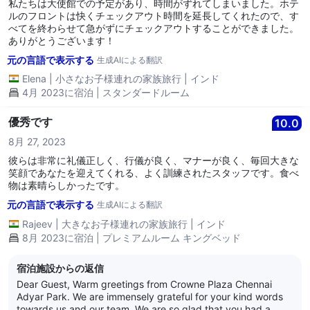
私たちは大使館での予定があり、時間がずれてしまいました。ホテ
ルのフロントは快くチェックアウト時間を延長してくれたので、す
べてを終わらせて急がずにチェックアウトすることができました。
ありがとうございます！
元の言語で表示する
生成AIによる翻訳
Elena
|
小さなお子様連れの家族旅行
|
インド
4月 2023に宿泊 | スタンダードルーム
優秀です
10.0
8月 27, 2023
彼らは非常に礼儀正しく、行儀が良く、マナーが良く、毎回大きな
笑顔であなたを迎えてくれる、よく訓練されたスタッフです。食べ
物は素晴らしかったです。
元の言語で表示する
生成AIによる翻訳
Rajeev
|
大きなお子様連れの家族旅行
|
インド
8月 2023に宿泊 | プレミアムルーム キングベッド
宿泊施設からの返信
Dear Guest, Warm greetings from Crowne Plaza Chennai
Adyar Park. We are immensely grateful for your kind words
towards us and our team. We are so glad that you had a