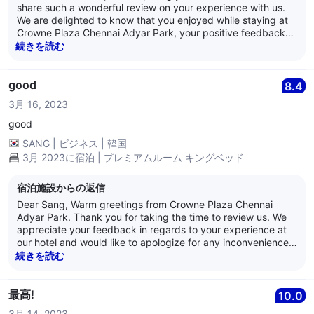
share such a wonderful review on your experience with us.
We are delighted to know that you enjoyed while staying at
Crowne Plaza Chennai Adyar Park, your positive feedback
will act as source of inspiration for us. Your kind words
続きを読む
towards our service and hospitality is highly appreciated and
it is our endeavor to deliver the best in class experience,
always. We would once again like to thank you for the review
good
8.4
and we look forward to welcome you soon again at the
3月 16, 2023
Crowne Plaza Chennai Adyar Park. Best Regards, Anand
Nair General Manager Crowne Plaza Chennai Adyar Park
good
SANG
|
ビジネス
|
韓国
3月 2023に宿泊 | プレミアムルーム キングベッド
宿泊施設からの返信
Dear Sang, Warm greetings from Crowne Plaza Chennai
Adyar Park. Thank you for taking the time to review us. We
appreciate your feedback in regards to your experience at
our hotel and would like to apologize for any inconvenience
caused. We have highlighted the issue to the relevant team
続きを読む
members. We appreciate your views and the feedback such
as yours that enables us to improve and monitor our quality
and operations. We eagerly look forward to hosting you
最高!
10.0
again soon. We hope you have a lovely day ahead! Warm
3月 14, 2023