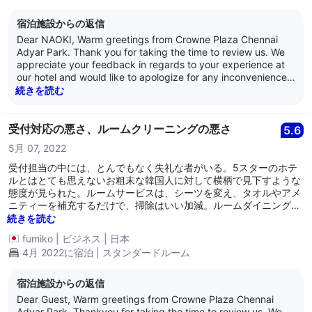
宿泊施設からの返信
Dear NAOKI, Warm greetings from Crowne Plaza Chennai
Adyar Park. Thank you for taking the time to review us. We
appreciate your feedback in regards to your experience at
our hotel and would like to apologize for any inconvenience
caused. We have highlighted the issue to the relevant team
続きを読む
members. We appreciate your views and the feedback such
as yours that enables us to improve and monitor our quality
and operations. We eagerly look forward to hosting you
受付対応の悪さ、ルームクリーニングの悪さ
5.6
again soon. We hope you have a lovely day ahead! Warm
5月 07, 2022
Regards, Anand Nair
受付担当の中には、とんでもなく失礼な者がいる。5スターのホテ
ルとはとても思えないお粗末な韓国人に対して横柄で見下すような
態度が見られた。ルームサービスは、シーツを変え、タオルやアメ
ニティーを補充するだけで、掃除はいい加減。ルームダイニングの
食事はおいしかった。
続きを読む
fumiko
|
ビジネス
|
日本
4月 2022に宿泊 | スタンダードルーム
宿泊施設からの返信
Dear Guest, Warm greetings from Crowne Plaza Chennai
Adyar Park. Thankyou for taking the time to review us. We