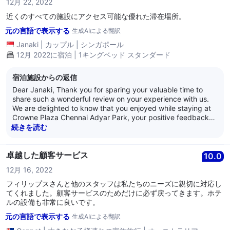
12月 22, 2022
team who shall be immensely delighted to hear of the same.
We would once again like to thank you for the review and we
近くのすべての施設にアクセス可能な優れた滞在場所。
look forward to welcome you soon again at the Crowne Plaza
元の言語で表示する
生成AIによる翻訳
Chennai Adyar Park. Best Regards, Anand Nair General
Manager Crowne Plaza Chennai Adyar Park
Janaki
|
カップル
|
シンガポール
12月 2022に宿泊 | 1キングベッド スタンダード
宿泊施設からの返信
Dear Janaki, Thank you for sparing your valuable time to
share such a wonderful review on your experience with us.
We are delighted to know that you enjoyed while staying at
Crowne Plaza Chennai Adyar Park, your positive feedback
will act as source of inspiration for us. Your kind words
続きを読む
towards our service and hospitality is highly appreciated and
it is our endeavor to deliver the best in class experience,
always. Your mention of our team members is immensely
卓越した顧客サービス
10.0
valued and we shall communicate your kind feedback to the
12月 16, 2022
team who shall be immensely delighted to hear of the same.
We would once again like to thank you for the review and we
フィリップスさんと他のスタッフは私たちのニーズに親切に対応し
look forward to welcome you soon again at the Crowne Plaza
てくれました。顧客サービスのためだけに必ず戻ってきます。ホテ
Chennai Adyar Park. Best Regards, Anand Nair General
ルの設備も非常に良いです。
Manager Crowne Plaza Chennai Adyar Park
元の言語で表示する
生成AIによる翻訳