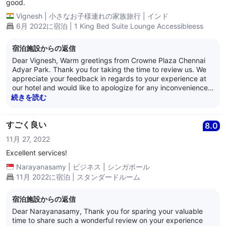
good.
Vignesh
|
小さなお子様連れの家族旅行
|
インド
6月 2022に宿泊 | 1 King Bed Suite Lounge Accessibleess
宿泊施設からの返信
Dear Vignesh, Warm greetings from Crowne Plaza Chennai
Adyar Park. Thank you for taking the time to review us. We
appreciate your feedback in regards to your experience at
our hotel and would like to apologize for any inconvenience
caused. We have highlighted the issue to the relevant team
続きを読む
members. We appreciate your views and the feedback such
as yours that enables us to improve and monitor our quality
and operations. Your mention of our team members is
すごく良い
8.0
immensely appreciated and they were thrilled to have
11月 27, 2022
received your kind feedback. We eagerly look forward to
hosting you again soon. We hope you have a lovely day
Excellent services!
ahead! Warm Regards, Anand Nair General Manager Crowne
Narayanasamy
|
ビジネス
|
シンガポール
Plaza Chennai Adyar Park
11月 2022に宿泊 | スタンダードルーム
宿泊施設からの返信
Dear Narayanasamy, Thank you for sparing your valuable
time to share such a wonderful review on your experience