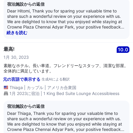
宿泊施設からの返信
Dear Hitomi, Thank you for sparing your valuable time to
share such a wonderful review on your experience with us.
We are delighted to know that you enjoyed while staying at
Crowne Plaza Chennai Adyar Park, your positive feedback
will act as source of inspiration for us. Your kind words
続きを読む
towards our service and hospitality is highly appreciated and
it is our endeavor to deliver the best in class experience,
always. We would once again like to thank you for the review
最高!
10.0
and we look forward to welcome you soon again at the
1月 30, 2023
Crowne Plaza Chennai Adyar Park. Best Regards, Anand
Nair General Manager Crowne Plaza Chennai Adyar Park
素敵なホテル。長い車道。フレンドリーなスタッフ、清潔な部屋。
全体的に満足しています。
元の言語で表示する
生成AIによる翻訳
Thiaga
|
カップル
|
アメリカ合衆国
1月 2023に宿泊 | 1 King Bed Suite Lounge Accessibleess
宿泊施設からの返信
Dear Thiaga, Thank you for sparing your valuable time to
share such a wonderful review on your experience with us.
We are delighted to know that you enjoyed while staying at
Crowne Plaza Chennai Adyar Park, your positive feedback