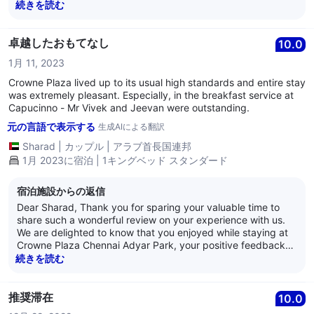
will act as source of inspiration for us. Your kind words
続きを読む
towards our service and hospitality is highly appreciated and
it is our endeavor to deliver the best in class experience,
always. We would once again like to thank you for the review
卓越したおもてなし
10.0
and we look forward to welcome you soon again at the
1月 11, 2023
Crowne Plaza Chennai Adyar Park. Best Regards, Anand
Nair General Manager Crowne Plaza Chennai Adyar Park
Crowne Plaza lived up to its usual high standards and entire stay
was extremely pleasant. Especially, in the breakfast service at
Capucinno - Mr Vivek and Jeevan were outstanding.
元の言語で表示する
生成AIによる翻訳
Sharad
|
カップル
|
アラブ首長国連邦
1月 2023に宿泊 | 1キングベッド スタンダード
宿泊施設からの返信
Dear Sharad, Thank you for sparing your valuable time to
share such a wonderful review on your experience with us.
We are delighted to know that you enjoyed while staying at
Crowne Plaza Chennai Adyar Park, your positive feedback
will act as source of inspiration for us. Your kind words
続きを読む
towards our service and hospitality is highly appreciated and
it is our endeavor to deliver the best in class experience,
always. Your mention of our team members is immensely
推奨滞在
10.0
valued and we shall communicate your kind feedback to the