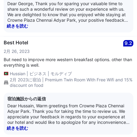
Dear George, Thank you for sparing your valuable time to
share such a wonderful review on your experience with us.
We are delighted to know that you enjoyed while staying at
Crowne Plaza Chennai Adyar Park, your positive feedback
will act as source of inspiration for us. Your kind words
続きを読む
towards our service and hospitality is highly appreciated and
it is our endeavor to deliver the best in class experience,
always. We would once again like to thank you for the review
Best Hotel
9.2
and we look forward to welcome you soon again at the
2月 26, 2023
Crowne Plaza Chennai Adyar Park. Best Regards, Anand
Nair General Manager Crowne Plaza Chennai Adyar Park
But need to improve more western breakfast options. other than
everything is well.
Hussian
|
ビジネス
|
モルディブ
2月 2023に宿泊 | Premium Twin Room With Free Wifi and 15%
discount on food
宿泊施設からの返信
Dear Hussain, Warm greetings from Crowne Plaza Chennai
Adyar Park. Thank you for taking the time to review us. We
appreciate your feedback in regards to your experience at
our hotel and would like to apologize for any inconvenience
caused. We have highlighted the issue to the relevant team
続きを読む
members. We appreciate your views and the feedback such