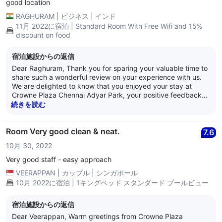
Chennai Adyar Park. Best Regards, Anand Nair General
good location
Manager Crowne Plaza Chennai Adyar Park
RAGHURAM
|
ビジネス
|
インド
11月 2022に宿泊 | Standard Room With Free Wifi and 15%
discount on food
宿泊施設からの返信
Dear Raghuram, Thank you for sparing your valuable time to
share such a wonderful review on your experience with us.
We are delighted to know that you enjoyed your stay at
Crowne Plaza Chennai Adyar Park, your positive feedback
will act as source of inspiration for us. Your kind words
続きを読む
towards our service and hospitality is highly appreciated and
it is our endeavor to deliver the best in class experience,
always. We are glad to hear that you enjoyed your breakfast
Room Very good clean & neat.
7.6
and food. We would once again like to thank you for the
10月 30, 2022
review and we look forward to welcome you soon again at
the Crowne Plaza Chennai Adyar Park. Best Regards, Anand
Very good staff - easy approach
Nair General Manager Crowne Plaza Chennai Adyar Park
VEERAPPAN
|
カップル
|
シンガポール
10月 2022に宿泊 | 1キングベッド スタンダード プールビュー
宿泊施設からの返信
Dear Veerappan, Warm greetings from Crowne Plaza