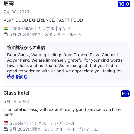
you. We eagerly look forward to hosting you again. Have a
最高!
10.0
lovely day ahead! Best Regards, Anand Nair General
7月 08, 2023
Manager Crowne Plaza Chennai Adyar Park
VERY GOOD EXPERIENCE. TASTY FOOD.
LAKSHMIAH
|
カップル
|
インド
6月 2023に宿泊 | スタンダードルーム
宿泊施設からの返信
Dear Guest, Warm greetings from Crowne Plaza Chennai
Adyar Park. We are immensely grateful for your kind words
towards us and our team. We are so glad that you had a
good experience with us and we appreciate you taking the
time out to review us. Crowne Plaza Chennai Adyar Park
続きを読む
aims to provide the best service and hospitality to its patrons
and we are pleased to have provided satisfactory service to
you. We eagerly look forward to hosting you again. Have a
Class hotel
9.6
lovely day ahead! Best Regards, Anand Nair General
5月 14, 2023
Manager Crowne Plaza Chennai Adyar Park
The hotel is class, with exceptionally good service by all the
staff.
Suppiah
|
ビジネス
|
シンガポール
5月 2023に宿泊 | 2シングルベッド プレミアム