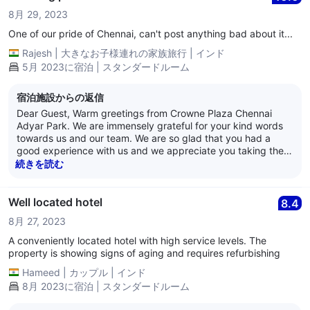
much for pointing out what we could be doing better. We
8月 29, 2023
regret the inconvenience caused to you and hope you would
give us another chance to serve you better. Please contact
One of our pride of Chennai, can't post anything bad about it...
us , so we can get in touch with you and understand more
Rajesh
|
大きなお子様連れの家族旅行
|
インド
about your experience and do everything we can to make it
5月 2023に宿泊 | スタンダードルーム
better. We eagerly look forward to hosting you again soon.
We hope you have a lovely day ahead! Best Regards, Anand
Nair General Manager Crowne Plaza Chennai Adyar Park
宿泊施設からの返信
Dear Guest, Warm greetings from Crowne Plaza Chennai
Adyar Park. We are immensely grateful for your kind words
towards us and our team. We are so glad that you had a
good experience with us and we appreciate you taking the
time out to review us. Crowne Plaza Chennai Adyar Park
続きを読む
aims to provide the best service and hospitality to its patrons
and we are pleased to have provided satisfactory service to
you. We eagerly look forward to hosting you again. Have a
Well located hotel
8.4
lovely day ahead! Best Regards, Anand Nair General
8月 27, 2023
Manager Crowne Plaza Chennai Adyar Park
A conveniently located hotel with high service levels. The
property is showing signs of aging and requires refurbishing
Hameed
|
カップル
|
インド
8月 2023に宿泊 | スタンダードルーム