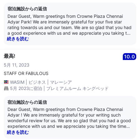
宿泊施設からの返信
Dear Guest, Warm greetings from Crowne Plaza Chennai
Adyar Park! We are immensely grateful for your five star
rating towards us and our team. We are so glad that you had
a good experience with us and we appreciate you taking the
time out to review us. Crowne Plaza Chennai Adyar Park
続きを読む
aims to provide the best service and hospitality to its patrons
and we are pleased to have provided satisfactory service to
you. We eagerly look forward to hosting you again. Have a
最高!
10.0
lovely day ahead! Best Regards, Anand Nair General
5月 11, 2023
Manager Crowne Plaza Chennai Adyar Park
STAFF OR FABULOUS
WASIM
|
ビジネス
|
マレーシア
5月 2023に宿泊 | プレミアムルーム キングベッド
宿泊施設からの返信
Dear Guest, Warm greetings from Crowne Plaza Chennai
Adyar ! We are immensely grateful for your writing such
wonderful review for us. We are so glad that you had a good
experience with us and we appreciate you taking the time
out to review us. Crowne Plaza Chennai Adyar Park aims to
続きを読む
provide the best service and hospitality to its patrons and