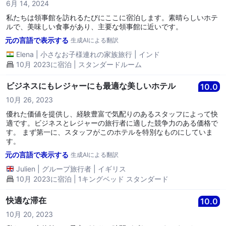
6月 14, 2024
Regards, Anand Nair General Manager Crowne Plaza
Chennai Adyar Park
私たちは領事館を訪れるたびにここに宿泊します。素晴らしいホテ
ルで、美味しい食事があり、主要な領事館に近いです。
元の言語で表示する
生成AIによる翻訳
Elena
|
小さなお子様連れの家族旅行
|
インド
10月 2023に宿泊 | スタンダードルーム
ビジネスにもレジャーにも最適な美しいホテル
10.0
10月 26, 2023
優れた価値を提供し、経験豊富で気配りのあるスタッフによって快
適です。ビジネスとレジャーの旅行者に適した競争力のある価格で
す。 まず第一に、スタッフがこのホテルを特別なものにしていま
す。
元の言語で表示する
生成AIによる翻訳
Julien
|
グループ旅行者
|
イギリス
10月 2023に宿泊 | 1キングベッド スタンダード
快適な滞在
10.0
10月 20, 2023