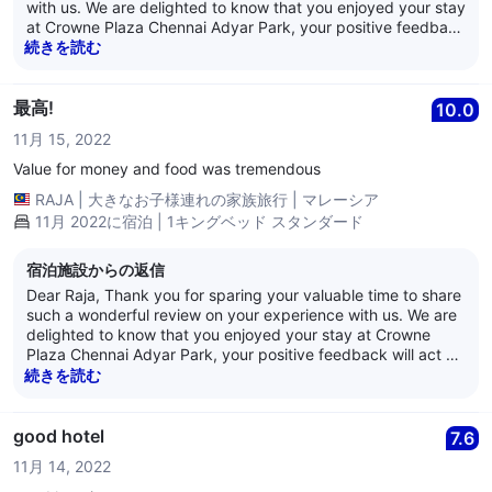
with us. We are delighted to know that you enjoyed your stay
at Crowne Plaza Chennai Adyar Park, your positive feedback
will act as source of inspiration for us. Your kind words
続きを読む
towards our service and hospitality is highly appreciated and
it is our endeavor to deliver the best in class experience,
always. We are glad to hear that you enjoyed your breakfast
最高!
10.0
and food. We would once again like to thank you for the
11月 15, 2022
review and we look forward to welcome you soon again at
the Crowne Plaza Chennai Adyar Park. Best Regards, Anand
Value for money and food was tremendous
Nair General Manager Crowne Plaza Chennai Adyar Park
RAJA
|
大きなお子様連れの家族旅行
|
マレーシア
11月 2022に宿泊 | 1キングベッド スタンダード
宿泊施設からの返信
Dear Raja, Thank you for sparing your valuable time to share
such a wonderful review on your experience with us. We are
delighted to know that you enjoyed your stay at Crowne
Plaza Chennai Adyar Park, your positive feedback will act as
source of inspiration for us. Your kind words towards our
続きを読む
service and hospitality is highly appreciated and it is our
endeavor to deliver the best in class experience, always. We
are glad to hear that you enjoyed your breakfast and food.
good hotel
7.6
We would once again like to thank you for the review and we
11月 14, 2022
look forward to welcome you soon again at the Crowne Plaza