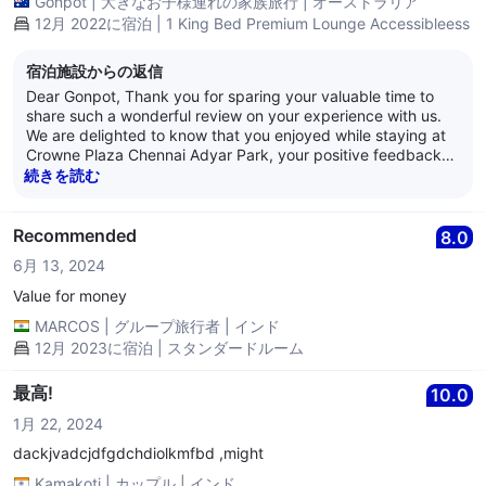
Gonpot
|
大きなお子様連れの家族旅行
|
オーストラリア
12月 2022に宿泊 | 1 King Bed Premium Lounge Accessibleess
宿泊施設からの返信
Dear Gonpot, Thank you for sparing your valuable time to
share such a wonderful review on your experience with us.
We are delighted to know that you enjoyed while staying at
Crowne Plaza Chennai Adyar Park, your positive feedback
will act as source of inspiration for us. Your kind words
続きを読む
towards our service and hospitality is highly appreciated and
it is our endeavor to deliver the best in class experience,
always. Your mention of our team members is immensely
Recommended
8.0
valued and we shall communicate your kind feedback to the
6月 13, 2024
team who shall be immensely delighted to hear of the same.
We would once again like to thank you for the review and we
Value for money
look forward to welcome you soon again at the Crowne Plaza
MARCOS
|
グループ旅行者
|
インド
Chennai Adyar Park. Best Regards, Anand Nair General
12月 2023に宿泊 | スタンダードルーム
Manager Crowne Plaza Chennai Adyar Park
最高!
10.0
1月 22, 2024
dackjvadcjdfgdchdiolkmfbd ,might
Kamakoti
|
カップル
|
インド