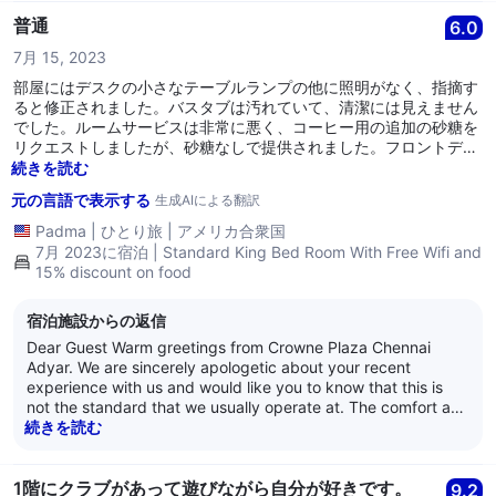
and we are pleased to have provided satisfactory service to
you. We eagerly look forward to hosting you again. Have a
普通
6.0
lovely day ahead! Best Regards, Anand Nair General
7月 15, 2023
Manager Crowne Plaza Chennai Adyar Park
部屋にはデスクの小さなテーブルランプの他に照明がなく、指摘す
ると修正されました。バスタブは汚れていて、清潔には見えません
でした。ルームサービスは非常に悪く、コーヒー用の追加の砂糖を
リクエストしましたが、砂糖なしで提供されました。フロントデス
クは良かったです。
続きを読む
元の言語で表示する
生成AIによる翻訳
Padma
|
ひとり旅
|
アメリカ合衆国
7月 2023に宿泊 | Standard King Bed Room With Free Wifi and
15% discount on food
宿泊施設からの返信
Dear Guest Warm greetings from Crowne Plaza Chennai
Adyar. We are sincerely apologetic about your recent
experience with us and would like you to know that this is
not the standard that we usually operate at. The comfort and
experience of our guests and patrons is of utmost
続きを読む
importance to us and we take the feedback given by you
very seriously. We assure you that we will look into every
point put forth by you in an in-depth manner. Thank you so
1階にクラブがあって遊びながら自分が好きです。
9.2