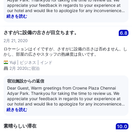
appreciate your feedback in regards to your experience at
our hotel and would like to apologize for any inconvenience
caused. We have highlighted the issue to the relevant team
続きを読む
members. We appreciate your views and the feedback such
as yours that enables us to improve and monitor our quality
and operations. We eagerly look forward to hosting you
さすがに設備の古さが目立ちます。
6.8
again soon. We hope you have a lovely day ahead! Best
2月 21, 2020
Regards, Anand Nair General Manager Crowne Plaza
Chennai Adyar Park
ロケーションはイイですが、さすがに設備の古さは否めません。し
かし、部屋の広さやスタッフの熟練度は良いです。
Yuji
|
ビジネス
|
インド
2月 2020に宿泊
宿泊施設からの返信
Dear Guest, Warm greetings from Crowne Plaza Chennai
Adyar Park. Thankyou for taking the time to review us. We
appreciate your feedback in regards to your experience at
our hotel and would like to apologize for any inconvenience
caused. We have highlighted the issue to the relevant team
続きを読む
members. We appreciate your views and the feedback such
as yours that enables us to improve and monitor our quality
and operations. We eagerly look forward to hosting you
素晴らしい滞在
10.0
again soon. We hope you have a lovely day ahead! Best