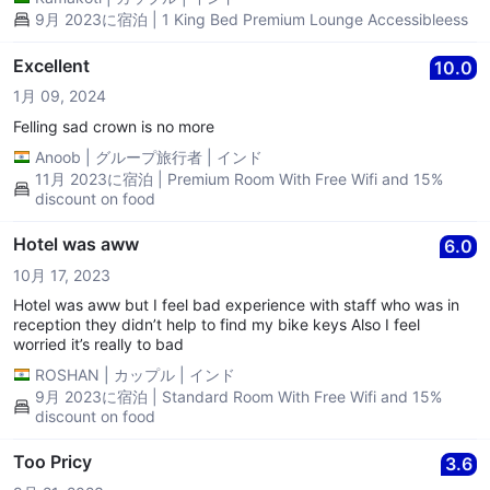
9月 2023に宿泊 | 1 King Bed Premium Lounge Accessibleess
Excellent
10.0
1月 09, 2024
Felling sad crown is no more
Anoob
|
グループ旅行者
|
インド
11月 2023に宿泊 | Premium Room With Free Wifi and 15%
discount on food
Hotel was aww
6.0
10月 17, 2023
Hotel was aww but I feel bad experience with staff who was in
reception they didn’t help to find my bike keys Also I feel
worried it’s really to bad
ROSHAN
|
カップル
|
インド
9月 2023に宿泊 | Standard Room With Free Wifi and 15%
discount on food
Too Pricy
3.6