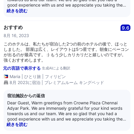
good experience with us and we appreciate you taking the
time out to review us. Crowne Plaza Chennai Adyar Park
続きを読む
aims to provide the best service and hospitality to its patrons
and we are pleased to have provided satisfactory service to
you. We eagerly look forward to hosting you again. Have a
おすすめ
9.6
lovely day ahead! Best Regards, Anand Nair General
8月 16, 2023
Manager Crowne Plaza Chennai Adyar Park
このホテルは、私たちが宿泊した2つの前のホテルの後で、ほっと
しました。 部屋は広く、レイアウトは5つ星です。朝食にベーコン
が出るのが最高です。 :) もう少しカリカリだと嬉しいのですが。
強くおすすめします。
元の言語で表示する
生成AIによる翻訳
Maria
|
ひとり旅
|
フィリピン
8月 2023に宿泊 | プレミアムルーム キングベッド
宿泊施設からの返信
Dear Guest, Warm greetings from Crowne Plaza Chennai
Adyar Park. We are immensely grateful for your kind words
towards us and our team. We are so glad that you had a
good experience with us and we appreciate you taking the
time out to review us. Crowne Plaza Chennai Adyar Park
続きを読む
aims to provide the best service and hospitality to its patrons