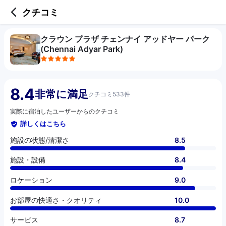
5 out of 5 stars
施設の状態/清潔さ
施設・設備
ロケーション
お部屋の快適さ・クオリティ
サービス
コスパ
クチコミ
クラウン プラザ チェンナイ アッドヤー パーク
(Chennai Adyar Park)
8.4
非常に満足
クチコミ533件
実際に宿泊したユーザーからのクチコミ
詳しくはこちら
施設の状態/清潔さ
8.5
施設・設備
8.4
ロケーション
9.0
お部屋の快適さ・クオリティ
10.0
サービス
8.7