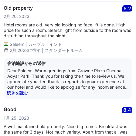
as yours that enables us to improve and monitor our quality
and operations. We eagerly look forward to hosting you
Old property
5.2
again soon. We hope you have a lovely day ahead! Warm
2月 20, 2023
Regards, Anand Nair General Manager Crowne Plaza
Chennai Adyar Park
Hotel rooms are old. Very old looking no face lift is done. High
price for such a room. Search light from outside to the room was
disturbing throughout the night.
Saleem
|
カップル
|
インド
2月 2023に宿泊 | スタンダードルーム
宿泊施設からの返信
Dear Saleem, Warm greetings from Crowne Plaza Chennai
Adyar Park. Thank you for taking the time to review us. We
appreciate your feedback in regards to your experience at
our hotel and would like to apologize for any inconvenience
caused. We have highlighted the issue to the relevant team
続きを読む
members. We appreciate your views and the feedback such
as yours that enables us to improve and monitor our quality
and operations. We eagerly look forward to hosting you
Good
8.4
again soon. We hope you have a lovely day ahead! Warm
1月 25, 2023
Regards, Anand Nair General Manager Crowne Plaza
Chennai Adyar Park
A well maintained old property. Nice big rooms. Breakfast was
the same for 3 days. Not much variety. Apart from that all was