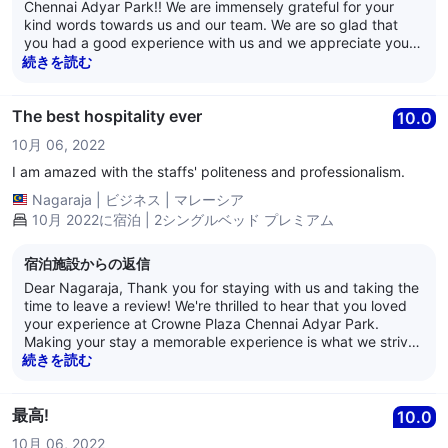
Chennai Adyar Park!! We are immensely grateful for your
kind words towards us and our team. We are so glad that
you had a good experience with us and we appreciate you
taking the time out to review us. Crowne Plaza Chennai
続きを読む
Adyar Park aims to provide the best service and hospitality
to its patrons and we are pleased to have provided
satisfactory services to you. We eagerly look forward to
The best hospitality ever
10.0
hosting you again. Have a lovely day ahead! Best Regards,
10月 06, 2022
Anand Nair General Manager Crowne Plaza Chennai Adyar
Park
I am amazed with the staffs' politeness and professionalism.
Nagaraja
|
ビジネス
|
マレーシア
10月 2022に宿泊 | 2シングルベッド プレミアム
宿泊施設からの返信
Dear Nagaraja, Thank you for staying with us and taking the
time to leave a review! We're thrilled to hear that you loved
your experience at Crowne Plaza Chennai Adyar Park.
Making your stay a memorable experience is what we strive
to do and what keeps us going. We are glad to hear that you
続きを読む
like the professionalism and the politeness of our team
members. Our hotel aims to deliver a completely unique
experience and we are delighted that we were able to do so.
最高!
10.0
Your words motivate our team members to keep performing
10月 06, 2022