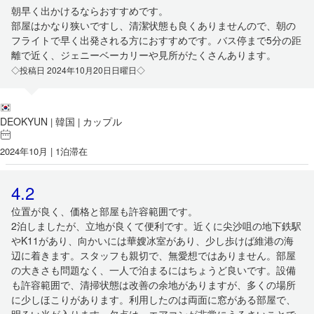
朝早く出かけるならおすすめです。
部屋はかなり狭いですし、清潔状態も良くありませんので、朝の
フライトで早く出発される方におすすめです。バス停まで5分の距
離で近く、ジェニーベーカリーや見所がたくさんあります。
◇投稿日 2024年10月20日日曜日◇
DEOKYUN
韓国
カップル
|
|
2024年10月 | 1泊滞在
4.2
位置が良く、価格と部屋も許容範囲です。
2泊しましたが、立地が良くて便利です。近くに尖沙咀の地下鉄駅
やK11があり、向かいには華嫂冰室があり、少し歩けば維港の海
辺に着きます。スタッフも親切で、無愛想ではありません。部屋
の大きさも問題なく、一人で泊まるにはちょうど良いです。設備
も許容範囲で、清掃状態は改善の余地がありますが、多くの場所
に少しほこりがあります。利用したのは両面に窓がある部屋で、