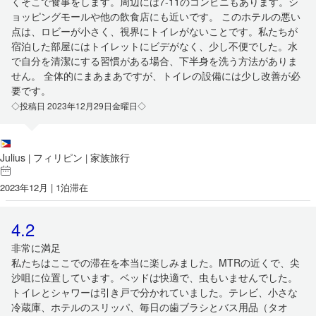
くそこで食事をします。周辺には7-11のコンビニもあります。シ
ョッピングモールや他の飲食店にも近いです。 このホテルの悪い
点は、ロビーが小さく、視界にトイレがないことです。私たちが
宿泊した部屋にはトイレットにビデがなく、少し不便でした。水
で自分を清潔にする習慣がある場合、下半身を洗う方法がありま
せん。 全体的にまあまあですが、トイレの設備には少し改善が必
要です。
◇投稿日 2023年12月29日金曜日◇
Julius
フィリピン
家族旅行
|
|
2023年12月 | 1泊滞在
4.2
非常に満足
私たちはここでの滞在を本当に楽しみました。MTRの近くで、尖
沙咀に位置しています。ベッドは快適で、虫もいませんでした。
トイレとシャワーは引き戸で分かれていました。テレビ、小さな
冷蔵庫、ホテルのスリッパ、毎日の歯ブラシとバス用品（タオ