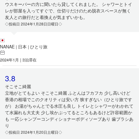
ウスキーパーの方に聞いたら貸してくれました。 シャワーとトイ
レが部屋を入ってすぐで、仕切りだけのため脱衣スペースが無く
友人との旅行だと着換えが気まずいかも。
◇投稿日 2024年1月28日日曜日◇
NANAE
日本
ひとり旅
|
|
2024年1月 | 3泊滞在
3.8
そこそこ綺麗
立地がとてもよい そこそこ綺麗 ふとんはフカフカ 少し高いけど
香港の相場でこのクオリティは安い方 狭すぎない（ひとり旅です
が） お湯がちゃんとでる水圧も良し トイレとシャワーがわかれて
て水漏れも大丈夫 少し埃かぶってるところもあるけど許容範囲か
も 一応シャンプーコンディショナーボディソープあり 歯ブラシあ
り
◇投稿日 2024年1月20日土曜日◇