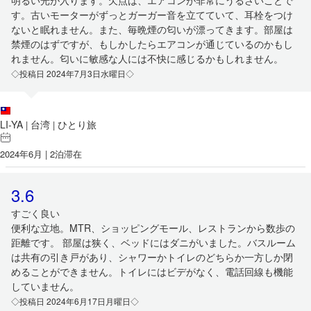
明るい光が入ります。欠点は、エアコンが非常にうるさいことで
す。古いモーターがずっとガーガー音を立てていて、耳栓をつけ
ないと眠れません。また、毎晩煙の匂いが漂ってきます。部屋は
禁煙のはずですが、もしかしたらエアコンが通じているのかもし
れません。匂いに敏感な人には不快に感じるかもしれません。
◇投稿日 2024年7月3日水曜日◇
LI-YA
台湾
ひとり旅
|
|
2024年6月 | 2泊滞在
3.6
すごく良い
便利な立地。MTR、ショッピングモール、レストランから数歩の
距離です。 部屋は狭く、ベッドにはダニがいました。バスルーム
は共有の引き戸があり、シャワーかトイレのどちらか一方しか閉
めることができません。トイレにはビデがなく、電話回線も機能
していません。
◇投稿日 2024年6月17日月曜日◇