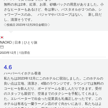
無料の水は2本、紅茶、お茶、砂糖パックの用意がありました。小
さなヒーターもあるけど、冬は寒い。バスタオルが２つのみ。シ
ャワーブースのみ。 パジャマやバスローブはない。 新し目だ
し、清潔そうです。
◇投稿日 2023年12月29日金曜日◇
NAOKO
日本
ひとり旅
|
|
2023年12月 | 1泊滞在
4.6
ハーバーベイホテル香港
私たちは2023年12月にこのホテルに宿泊しました。このホテルの
良い点は立地、清潔さ、4階のラウンジです。ラウンジでは無料の
コーヒーを飲んだり、ボードゲームを楽しんだりできます。受付
のスタッフも親切で、空港までのタクシーを手配してくれまし
た。エレベーターで出会った従業員も礼儀正しかったです。この
ホテルは有名な一蘭ラーメン店のすぐ向かいにあり、私たちはよ