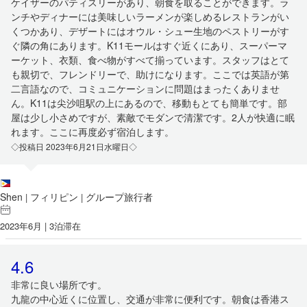
ケイザーのパティスリーがあり、朝食を取ることができます。ラ
ンチやディナーには美味しいラーメンが楽しめるレストランがい
くつかあり、デザートにはオウル・シュー生地のペストリーがす
ぐ隣の角にあります。K11モールはすぐ近くにあり、スーパーマ
ーケット、衣類、食べ物がすべて揃っています。スタッフはとて
も親切で、フレンドリーで、助けになります。ここでは英語が第
二言語なので、コミュニケーションに問題はまったくありませ
ん。K11は尖沙咀駅の上にあるので、移動もとても簡単です。部
屋は少し小さめですが、素敵でモダンで清潔です。2人が快適に眠
れます。ここに再度必ず宿泊します。
◇投稿日 2023年6月21日水曜日◇
Shen
フィリピン
グループ旅行者
|
|
2023年6月 | 3泊滞在
4.6
非常に良い場所です。
九龍の中心近くに位置し、交通が非常に便利です。朝食は香港ス