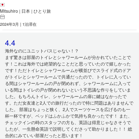
Mitsuhiro
日本
ひとり旅
|
|
2024年3月 | 1泊滞在
4.4
海外なのにユニットバスじゃない！？
まず驚きは部屋のトイレとシャワールームが分かれていたことで
す！これは海外では絶望的なことだと思っていたので嬉しかった
です！ただトイレとシャワールームが横並びでスライド式のドア
がトイレとシャワールームで共通だったので、トイレに入ってい
る間はシャワールームの戸が閉めれず、シャワールームに入って
いる間はトイレの戸が閉めれないという不思議な作りをしていま
した。もちろんトイレ、シャワールームの扉に鍵はなかったで
す。ただ女友達と2人での旅行だったので特に問題はありませんで
した。 部屋はちょっと狭く、2人でスーツケースを広げるのも一
杯一杯ですが、ベッドはふかふかで気持ち良かったです！ また、
チェックインの時のスタッフの方も、英語は得意じゃなさそうで
したが、一生懸命英語で説明してくださって助かりました！！ 総
合的にみていい部屋だったと思います！