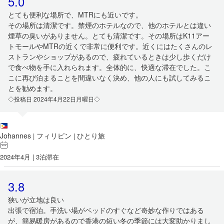
5.0
とても便利な場所で、MTRにも近いです。
その場所は清潔です。禁煙のホテルなので、他のホテルとは違い
煙草の臭いがありません。とても清潔です。その場所はK11アー
トモールやMTRの近くで非常に便利です。近くにはたくさんのレ
ストランやショップがあるので、疲れているときは少し歩くだけ
で食べ物を手に入れられます。全体的に、快適な滞在でした。こ
こに再び泊まることを間違いなく決め、他の人にも試してみるこ
とを勧めます。
◇投稿日 2024年4月22日月曜日◇
Johannes
フィリピン
ひとり旅
|
|
2024年4月 | 3泊滞在
3.8
狭いが立地は良い
出張で宿泊。手洗い場がベッドのすぐなど奇妙な作りではある
が、簡易暖房があるので香港の短い冬の季節には大変助かりまし