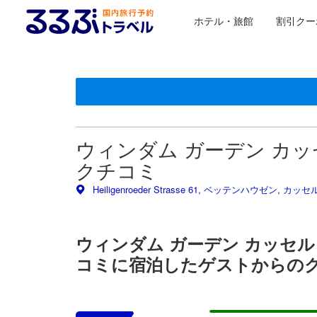
ホテル・旅館
割引クー
るるぶトラベルに掲載されているクチコミは実際に予
tooltip
施設の状態/清潔さスコア 5点満点中3.5点 カッセルにお
施設・設備スコア 5点満点中3.2点 カッセルにおける高ス
ロケーションスコア 5点満点中3.6点 カッセルにおける高
お部屋の快適さ・クオリティスコア 5点満点中3.8点 カ
サービススコア 5点満点中3.8点 カッセルにおける高スコ
コスパスコア 5点満点中3.5点 カッセルにおける高スコア
ウィンダム ガーデン カッセル (
クチコミ
Heiligenroeder Strasse 61, ベッテンハウゼン, カッセ
ウィンダム ガーデン カッセル (Wy
コミに宿泊したゲストからの