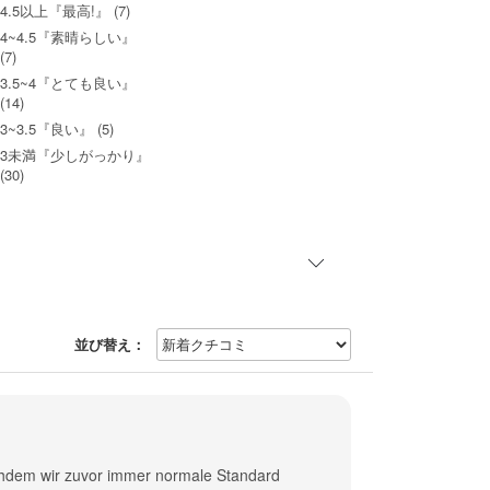
4.5以上『最高!』 (7)
4~4.5『素晴らしい』
(7)
3.5~4『とても良い』
(14)
3~3.5『良い』 (5)
3未満『少しがっかり』
(30)
並び替え：
chdem wir zuvor immer normale Standard