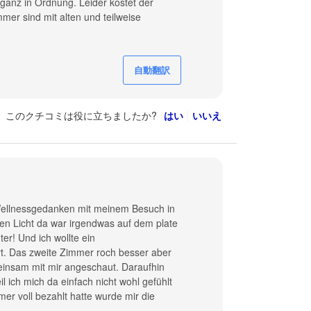
ganz in Ordnung. Leider kostet der
mmer sind mit alten und teilweise
自動翻訳
このクチコミは役に立ちましたか?
はい
いいえ
Wellnessgedanken mit meinem Besuch in
en Licht da war irgendwas auf dem plate
er! Und ich wollte ein
. Das zweite Zimmer roch besser aber
einsam mit mir angeschaut. Daraufhin
 ich mich da einfach nicht wohl gefühlt
mer voll bezahlt hatte wurde mir die