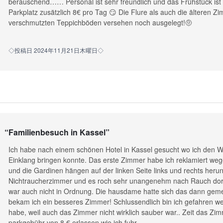
berauschend…… Personal ist sehr freundlich und das Frühstück ist 
Parkplatz zusätzlich 8€ pro Tag 😏 Die Flure als auch die älteren Zi
verschmutzten Teppichböden versehen noch ausgelegt!🤨
◇投稿日 2024年11月21日木曜日◇
“
Familienbesuch in Kassel
”
Ich habe nach einem schönen Hotel in Kassel gesucht wo ich den 
Einklang bringen konnte. Das erste Zimmer habe ich reklamiert weg
und die Gardinen hängen auf der linken Seite links und rechts herunt
Nichtraucherzimmer und es roch sehr unangenehm nach Rauch dort
war auch nicht in Ordnung. Die hausdame hatte sich das dann gem
bekam ich ein besseres Zimmer! Schlussendlich bin ich gefahren weil
habe, weil auch das Zimmer nicht wirklich sauber war.. Zeit das Zim
parkgebühr von 8 € erlassen wie ich fuhr