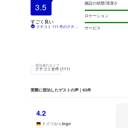
施設の状態/清潔さ
3.5
ロケーション
すごく良い
クチコミ 111 件のクチコ
サービス
ミ
実際に宿泊したゲストの声｜63件
4.2
ドイツ
から
Ingo