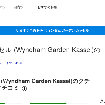
ポン
国内ツアー
おすすめ特集
約をし、宿泊を終えたゲストから提供されています。実際の経験に基づ
ける高スコア
コア
スコア
ッセルにおける高スコア
ア
いますぐ予約 ▶▶ ウィンダム ガーデン カッセル
Wyndham Garden Kassel)の
ル, ドイツ, 34123
ndham Garden Kassel)のクチ
クチコミ
ク