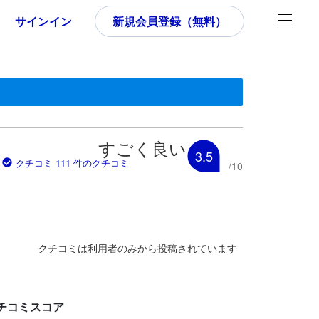
サインイン
新規会員登録（無料）
いた内容であるため、これから宿泊選びをされるユーザーにとっても参
すごく良い
3.5
クチコミ 111 件のクチコミ
/
10
クチコミは利用者のみから投稿されています
チコミスコア