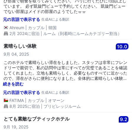
ひ部屋で朝食を取ってみてください。 パリに行くたびに1泊以上し
ています。 必ず凱旋門ビューで予約してください。 凱旋門ビュー
でない部屋はメイドの部屋のようでしたㅠㅠ
元の言語で表示する
生成AIによる翻訳
Ahreum
|
カップル
|
韓国
2月 2024に宿泊 | ルーム（到着時にルームカテゴリー割当）
素晴らしい体験
10.0
9月 04, 2025
このホテルで素晴らしい滞在をしました。スタッフは非常にフレン
ドリーで親切で、私の訪問中は常にすべてが完璧であることを確認
してくれました。立地も素晴らしく、必要なものすべてに近かった
ので、滞在がさらに便利になりました。全体的に素晴らしい体験
で、このホテルをぜひお勧めします。
続きを読む
元の言語で表示する
生成AIによる翻訳
FATIMA
|
カップル
|
オマーン
8月 2025に宿泊 | プリビレッジルーム
とても素敵なブティックホテル
9.2
9月 19, 2025