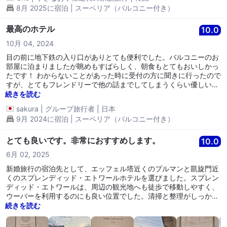
8月 2025に宿泊 | スーペリア（バルコニー付き）
最高のホテル
10.0
10月 04, 2024
目の前に地下鉄の入り口がありとても便利でした。バルコニーのお
部屋に泊まりましたが眺めもすばらしく、朝食もとてもおいしかっ
たです！ わからないことがあった時に受付の方に聞きに行ったので
すが、とてもフレンドリーで他の話までしてしまうくらい優しい
方々でした！ また泊まりたいと思えるホテルでした！
続きを読む
sakura
|
グループ旅行者
|
日本
9月 2024に宿泊 | スーペリア（バルコニー付き）
とても良いです。非常におすすめします。
10.0
6月 02, 2025
新婚旅行の宿泊先として、エッフェル塔近くのプルマンと凱旋門近
くのスプレンディッド・エトワールホテルを選びました。スプレン
ディッド・エトワールは、周辺の観光地へも徒歩で移動しやすく、
ウーバーを利用するのにも良い位置でした。清掃と整理がしっかり
とされており、アメニティも充実していました。スタッフ全員が非
続きを読む
常に親切で、とても良かったです。旅行中、非常に快適でした。パ
リのロマンを楽しむのにぴったりの宿泊先でした。次の旅行でも利