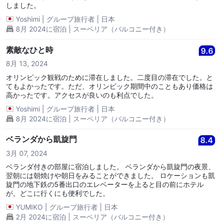
しました。
Yoshimi
|
グループ旅行者
|
日本
8月 2024に宿泊 | スーペリア（バルコニー付き）
素敵なひと時
9.6
8月 13, 2024
オリンピック観戦のために滞在しました。二度目の滞在でした。と
てもよかったです。ただ、オリンピック期間中のこともあり価格は
高かったです。アクセスが良いのも利点でした。
Yoshimi
|
グループ旅行者
|
日本
8月 2024に宿泊 | スーペリア（バルコニー付き）
ベランダから凱旋門
8.4
3月 07, 2024
ベランダ付きの部屋に宿泊しました。 ベランダから凱旋門の夜景、
翌朝には朝焼けや朝日をみることができました。 ロケーションも凱
旋門の地下鉄の5番出口のエレベーターを上ると目の前にホテル
が。どこに行くにも便利でした。
YUMIKO
|
グループ旅行者
|
日本
2月 2024に宿泊 | スーペリア（バルコニー付き）