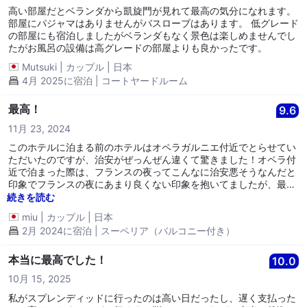
高い部屋だとベランダから凱旋門が見れて最高の気分になれます。
部屋にパジャマはありませんがバスローブはあります。 低グレード
の部屋にも宿泊しましたがベランダもなく景色は楽しめませんでし
たがお風呂の設備は高グレードの部屋よりも良かったです。
Mutsuki
|
カップル
|
日本
4月 2025に宿泊 | コートヤードルーム
最高！
9.6
11月 23, 2024
このホテルに泊まる前のホテルはオペラガルニエ付近でとらせてい
ただいたのですが、治安がぜっんぜん違くて驚きました！オペラ付
近で泊まった際は、フランスの夜ってこんなに治安悪そうなんだと
印象でフランスの夜にあまり良くない印象を抱いてましたが、最終
日こちらのホテルに移動した際治安めちゃくちゃ良すぎてまた印象
続きを読む
変わりました！スタッフもラフで良い方で部屋からの眺めも最高
miu
|
カップル
|
日本
で、アメニティも何もかも揃っています！朝食も部屋まで入れても
2月 2024に宿泊 | スーペリア（バルコニー付き）
らいましたが、最後にとてもいい気分になるホテルを選んで良かっ
たです！また泊まりたいと思います！
本当に最高でした！
10.0
10月 15, 2025
私がスプレンディッドに行ったのは高い日だったし、遅く支払った