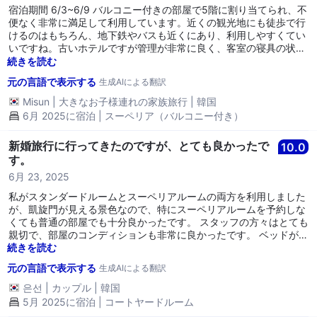
宿泊期間 6/3~6/9 バルコニー付きの部屋で5階に割り当てられ、不
便なく非常に満足して利用しています。近くの観光地にも徒歩で行
けるのはもちろん、地下鉄やバスも近くにあり、利用しやすくてい
いですね。古いホテルですが管理が非常に良く、客室の寝具の状態
も良いですし、バスルームにはバスタブがあって、温かい入浴を楽
続きを読む
しめるのがとてもいいです。バスルームのアメニティもしっかりと
元の言語で表示する
生成AIによる翻訳
揃っています。（歯磨き粉と歯ブラシはありません^^）次回パリに
来た際にはまた来たいと思います。
Misun
|
大きなお子様連れの家族旅行
|
韓国
6月 2025に宿泊 | スーペリア（バルコニー付き）
新婚旅行に行ってきたのですが、とても良かったで
10.0
す。
6月 23, 2025
私がスタンダードルームとスーペリアルームの両方を利用しました
が、凱旋門が見える景色なので、特にスーペリアルームを予約しな
くても普通の部屋でも十分良かったです。 スタッフの方々はとても
親切で、部屋のコンディションも非常に良かったです。 ベッドがと
ても広くて、二人で非常に快適に眠ることができました。
続きを読む
元の言語で表示する
生成AIによる翻訳
은선
|
カップル
|
韓国
5月 2025に宿泊 | コートヤードルーム