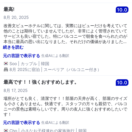
最高!
10.0
8月 20, 2025
改善文ビューホテルに関しては、実際にはビューだけを考えていて
他のことは期待していませんでしたが、非常によく管理されていて
サービスも良い宿でした。特にバルコニーで朝食を食べられたのが
本当に最高の思い出になりました。それだけの価値がありました。
感謝しています。
続きを読む
元の言語で表示する
生成AIによる翻訳
Soo
|
カップル
|
韓国
8月 2025に宿泊 | スーペリア（バルコニー付き）
最高です！！強くおすすめします。
10.0
8月 17, 2025
場所がとても良く、清潔です！！部屋の天井が高く、部屋のサイズ
も小さくありません。快適です。スタッフの方々も親切で、バルコ
ニーの景色は素晴らしいです。周りの友人に強くおすすめしたいで
す！
元の言語で表示する
生成AIによる翻訳
Cho
|
小さなお子様連れの家族旅行
|
韓国