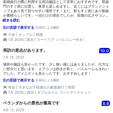
新婚旅行の際に利用する宿泊施設として非常におすすめです。凱旋
門のすぐ前に位置し、夜景も楽しめますし、近くにはブランドショ
ップもあり見て回りやすい場所です！また、駅もすぐ前にあり動線
が素晴らしいです。一泊だけの滞在でしたが、部屋の広さやコンデ
ィション、アメニティなどの施設も非常に良かったです。 チェック
続きを読む
アウト後の荷物保管も安全に行っていただき、親切に案内していた
元の言語で表示する
生成AIによる翻訳
だいたおかげで、とても気持ちよく旅行を終えることができまし
た。少なくとも一泊はぜひ滞在してみることをおすすめします！
지원
|
カップル
|
韓国
1月 2025に宿泊 | スーペリア（バルコニー付き）
再訪の意志があります。
10.0
7月 25, 2025
場所や施設も良かったです。少し狭い感じはありましたが、仕方な
い部分だと思います。エアコンは効きが良く、バスルームもきれい
でした。アメニティも良かったです。おすすめします！
元の言語で表示する
生成AIによる翻訳
혜영
|
大きなお子様連れの家族旅行
|
韓国
7月 2025に宿泊 | ダブルルーム コートヤードビュー
ベランダからの景色が最高です
8.8
4月 12, 2025