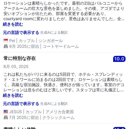
ロケーションは素晴らしかったです。最初の2泊はバルコニーから
アークルームの壮大な景色を楽しめました。その後、アゴダでより
安いオプションが出たため、部屋を変更する必要があり、
courtyard roomに変わりましたが、景色はありませんでした。全体
的に良いホテルで、スタッフもとても親切でした。食べ物のおすす
続きを読む
めを尋ねたところ、本当に良い提案をしてくれました。ホテルの外
元の言語で表示する
生成AIによる翻訳
にあるエレベーターでRER電車に簡単にアクセスできました。もし
価格が合えば、また宿泊したいです。
Pei
|
カップル
|
シンガポール
9月 2025に宿泊 | コートヤードルーム
常に特別な存在
10.0
8月 05, 2025
これは私たちがパリに来るのは5回目で、ホテル・スプレンディッ
ド・エトワールに泊まるのは2回目です。ロケーションは素晴らし
く、高級な宿泊施設、快適さ、便利さが揃っています。客室のデコ
レーションは息をのむほど美しいです。スタッフは常に礼儀正し
く、助けてくれます。フロントデスクでもスタッフの裏方でも、訪
続きを読む
問者を歓迎する雰囲気を作っています。特に、業務の範囲を超えて
元の言語で表示する
生成AIによる翻訳
尽力してくれたゴーバル氏やコンシェルジュの皆さんに大変感謝し
ています。この素晴らしい思い出を作り、友人や家族との会話の一
JESUS
|
カップル
|
アメリカ合衆国
部になってくださり、もう一度感謝いたします。
7月 2025に宿泊 | クラシックルーム