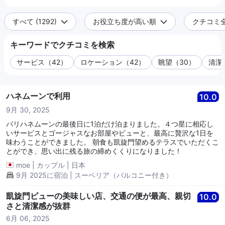
すべて (1292)
お役立ち度が高い順
クチコミ全件
キーワードでクチコミを検索
サービス（42）
ロケーション（42）
眺望（30）
清潔
ハネムーンで利用
10.0
9月 30, 2025
パリハネムーンの最後日に1泊だけ泊まりました。４つ星に相応し
いサービスとゴージャスなお部屋やビューと、最高に贅沢な1日を
味わうことができました。 朝食も凱旋門望めるテラスでいただくこ
とができ、思い出に残る旅の締めくくりになりました！
moe
|
カップル
|
日本
9月 2025に宿泊 | スーペリア（バルコニー付き）
凱旋門ビューの美味しい店、交通の便が最高、親切
10.0
さと清潔感が抜群
6月 06, 2025