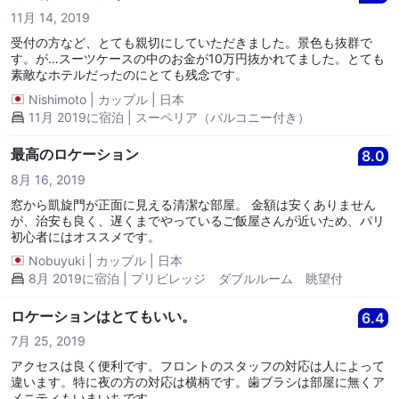
11月 14, 2019
受付の方など、とても親切にしていただきました。景色も抜群で
す。が…スーツケースの中のお金が10万円抜かれてました。とても
素敵なホテルだったのにとても残念です。
Nishimoto
|
カップル
|
日本
11月 2019に宿泊 | スーペリア（バルコニー付き）
最高のロケーション
8.0
8月 16, 2019
窓から凱旋門が正面に見える清潔な部屋。 金額は安くありません
が、治安も良く、遅くまでやっているご飯屋さんが近いため、パリ
初心者にはオススメです。
Nobuyuki
|
カップル
|
日本
8月 2019に宿泊 | プリビレッジ ダブルルーム 眺望付
ロケーションはとてもいい。
6.4
7月 25, 2019
アクセスは良く便利です。フロントのスタッフの対応は人によって
違います。特に夜の方の対応は横柄です。歯ブラシは部屋に無くア
メニティもいまいちです。