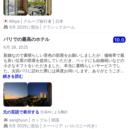
Rihye
|
グループ旅行者
|
日本
9月 2025に宿泊 | クラシックルーム
パリでの最高のホテル
10.0
6月 28, 2025
新婚なので素晴らしい景色の部屋をお願いしましたが、価格帯で最
も良い位置の部屋を提供していただき、ベッドにも結婚祝いなどの
小さなギフトをいただきました。本当に素晴らしいサービスでし
た。次回パリに訪れた際には再度お伺いします。ありがとうござい
ます。
続きを読む
元の言語で表示する
生成AIによる翻訳
sanghyun
|
カップル
|
韓国
6月 2025に宿泊 | スーペリア（バルコニー付き）