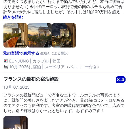
ので高くつきましたが、行くまで悩んでいたけれど、本当に後悔は
ありません : ) 今回のヨーロッパ旅行で他の国のホテルも含めて合
計6つのホテルに宿泊しましたが、その中には1泊100万円を超える
ホテルもありましたが、スプレンディッドはすべての面でより良か
続きを読む
ったです。 スタッフの方々もとても親切で楽しい方々で、パリに到
着して最初に訪れたホテルだったので、とても良い気分になりまし
た！ 楽しいスタッフの方の名前がわからなくて残念です.. バルコニ
ーから見るビューも本当に美しかったですし、朝から夜、明け方ま
でさまざまなビューの凱旋門を見られて夢のようでした。 次にパリ
に行ってもまた宿泊したいホテルです。良い印象を残してくださっ
元の言語で表示する
てありがとうございます ❤️
生成AIによる翻訳
EUNJUNG
|
カップル
|
韓国
10月 2025に宿泊 | スーペリア（バルコニー付き）
フランスの最初の宿泊施設
8.4
10月 07, 2025
フランスの凱旋門ビューで有名なエトワールホテルの写真のよう
に、凱旋門の美しさを楽しむことができ、目の前にはメトロがある
のでアクセスも便利です。客室の内装は魅力的な色合いで、広めで
した。別の施設はなかったと思います。おすすめです！