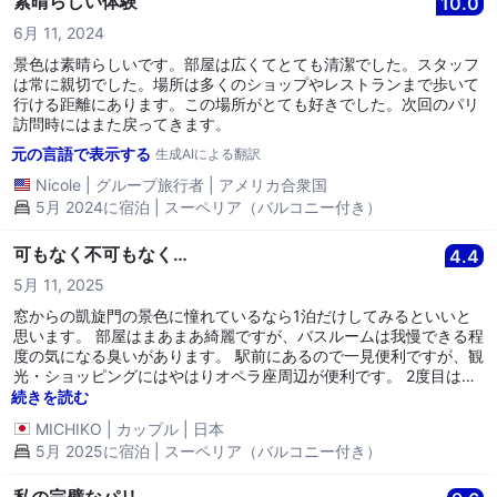
素晴らしい体験
10.0
6月 11, 2024
景色は素晴らしいです。部屋は広くてとても清潔でした。スタッフ
は常に親切でした。場所は多くのショップやレストランまで歩いて
行ける距離にあります。この場所がとても好きでした。次回のパリ
訪問時にはまた戻ってきます。
元の言語で表示する
生成AIによる翻訳
Nicole
|
グループ旅行者
|
アメリカ合衆国
5月 2024に宿泊 | スーペリア（バルコニー付き）
可もなく不可もなく…
4.4
5月 11, 2025
窓からの凱旋門の景色に憧れているなら1泊だけしてみるといいと
思います。 部屋はまあまあ綺麗ですが、バスルームは我慢できる程
度の気になる臭いがあります。 駅前にあるので一見便利ですが、観
光・ショッピングにはやはりオペラ座周辺が便利です。 2度目はな
いかな…
続きを読む
MICHIKO
|
カップル
|
日本
5月 2025に宿泊 | スーペリア（バルコニー付き）