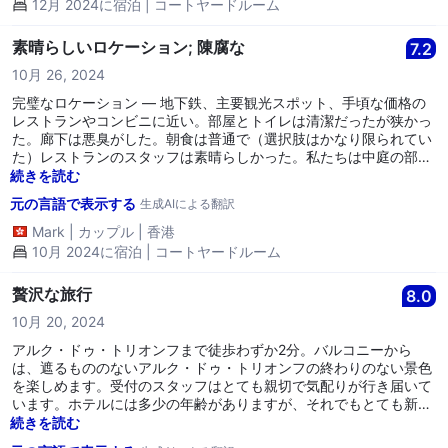
12月 2024に宿泊 | コートヤードルーム
素晴らしいロケーション; 陳腐な
7.2
10月 26, 2024
完璧なロケーション — 地下鉄、主要観光スポット、手頃な価格の
レストランやコンビニに近い。部屋とトイレは清潔だったが狭かっ
た。廊下は悪臭がした。朝食は普通で（選択肢はかなり限られてい
た）レストランのスタッフは素晴らしかった。私たちは中庭の部屋
に滞在したが、廊下や隣の部屋から声が聞こえた。地下鉄の電車の
続きを読む
音のように、朝と夜にその音を聞いたように思える。ホテルにB&O
元の言語で表示する
生成AIによる翻訳
のイヤフォンを忘れたと思う。ハウスキーピングが見つけたかを尋
ねるためにメールしたが（友人がパリを訪れているので、彼が取っ
Mark
|
カップル
|
香港
てきてくれることができた）現時点で一週間後も返事がない。
10月 2024に宿泊 | コートヤードルーム
贅沢な旅行
8.0
10月 20, 2024
アルク・ドゥ・トリオンフまで徒歩わずか2分。バルコニーから
は、遮るもののないアルク・ドゥ・トリオンフの終わりのない景色
を楽しめます。受付のスタッフはとても親切で気配りが行き届いて
います。ホテルには多少の年齢がありますが、それでもとても新し
く清潔です。必要なものはすべて揃っています。唯一の欠点は、道
続きを読む
路に近いことです。真夜中には、ナイトクラブで遊んだ人々の騒音