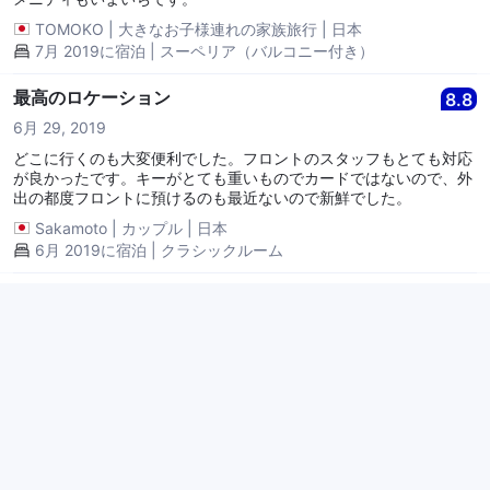
TOMOKO
|
大きなお子様連れの家族旅行
|
日本
7月 2019に宿泊 | スーペリア（バルコニー付き）
最高のロケーション
8.8
6月 29, 2019
どこに行くのも大変便利でした。フロントのスタッフもとても対応
が良かったです。キーがとても重いものでカードではないので、外
出の都度フロントに預けるのも最近ないので新鮮でした。
Sakamoto
|
カップル
|
日本
6月 2019に宿泊 | クラシックルーム
凱旋門
10.0
5月 15, 2019
凱旋門近い
Tsutomu
|
カップル
|
日本
4月 2019に宿泊 | スーペリア（バルコニー付き）
凱旋門
10.0
5月 15, 2019