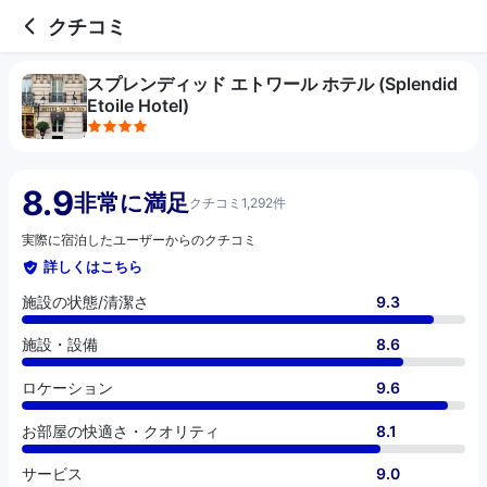
4 out of 5 stars
施設の状態/清潔さ
施設・設備
ロケーション
お部屋の快適さ・クオリティ
サービス
コスパ
クチコミ
スプレンディッド エトワール ホテル (Splendid
Etoile Hotel)
8.9
非常に満足
クチコミ1,292件
実際に宿泊したユーザーからのクチコミ
詳しくはこちら
施設の状態/清潔さ
9.3
施設・設備
8.6
ロケーション
9.6
お部屋の快適さ・クオリティ
8.1
サービス
9.0