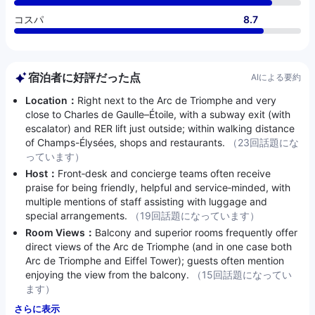
コスパ
8.7
宿泊者に好評だった点
AIによる要約
Location：
Right next to the Arc de Triomphe and very
close to Charles de Gaulle–Étoile, with a subway exit (with
escalator) and RER lift just outside; within walking distance
of Champs-Élysées, shops and restaurants.
（23回話題にな
っています）
Host：
Front‑desk and concierge teams often receive
praise for being friendly, helpful and service‑minded, with
multiple mentions of staff assisting with luggage and
special arrangements.
（19回話題になっています）
Room Views：
Balcony and superior rooms frequently offer
direct views of the Arc de Triomphe (and in one case both
Arc de Triomphe and Eiffel Tower); guests often mention
enjoying the view from the balcony.
（15回話題になってい
ます）
さらに表示