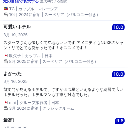
元の言語で表示する
生成AIによる翻訳
に目を覚まされることがあるかもしれません。しかし、ドアと窓を
閉めておけば、大きな問題にはならないでしょう。
TG
|
カップル
|
マレーシア
10月 2024に宿泊 | スーペリア（バルコニー付き）
可愛いホテル
10.0
8月 19, 2025
スタッフさんも優しくて立地もいいです アメニティもNUXEのシャ
ントリでとても良かったです！オススメです！
咲矢子
|
カップル
|
日本
8月 2025に宿泊 | スーペリア（バルコニー付き）
よかった
10.0
6月 16, 2025
凱旋門が見えるホテルで、さすが四つ星といえるような綺麗で広い
ホテルだった。ホテルマンも丁寧な対応でした。
mai
|
グループ旅行者
|
日本
3月 2024に宿泊 | クラシックルーム
最高!
9.6