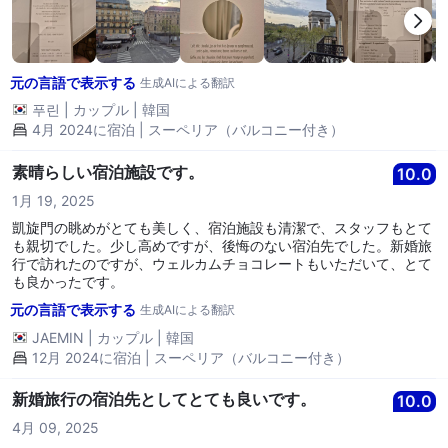
用したいです！
元の言語で表示する
生成AIによる翻訳
푸린
|
カップル
|
韓国
4月 2024に宿泊 | スーペリア（バルコニー付き）
素晴らしい宿泊施設です。
10.0
1月 19, 2025
凱旋門の眺めがとても美しく、宿泊施設も清潔で、スタッフもとて
も親切でした。少し高めですが、後悔のない宿泊先でした。新婚旅
行で訪れたのですが、ウェルカムチョコレートもいただいて、とて
も良かったです。
元の言語で表示する
生成AIによる翻訳
JAEMIN
|
カップル
|
韓国
12月 2024に宿泊 | スーペリア（バルコニー付き）
新婚旅行の宿泊先としてとても良いです。
10.0
4月 09, 2025