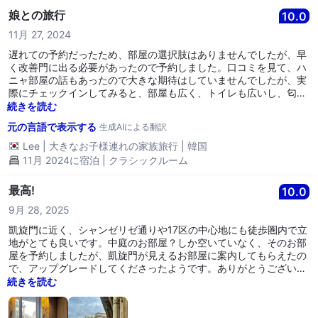
娘との旅行
10.0
11月 27, 2024
遅れての予約だったため、部屋の選択肢はありませんでしたが、早
く改善門に出る必要があったので予約しました。口コミを見て、ハ
ニャ部屋の話もあったので大きな期待はしていませんでしたが、実
際にチェックインしてみると、部屋も広く、トイレも広いし、匂い
に敏感な方ですが、とても快適で良かったです。毎日部屋の掃除も
続きを読む
きちんとされていて、ロビーにいる方々も私たちが英語が苦手なの
元の言語で表示する
生成AIによる翻訳
に気を使って親切に接してくれたおかげで、快適に過ごせました。
立地もコンディションも最高で、また来ることがあれば、再び宿泊
Lee
|
大きなお子様連れの家族旅行
|
韓国
したいホテルです。その時は事前に改善門ビューで予約しなければ
11月 2024に宿泊 | クラシックルーム
と思います。ありがとうございました。あなた方の親切が私たちの
旅の大切な始まりとなりました。
最高!
10.0
9月 28, 2025
凱旋門に近く、シャンゼリゼ通りや17区の中心地にも徒歩圏内で立
地がとても良いです。中庭のお部屋？しか空いていなく、そのお部
屋を予約しましたが、凱旋門が見えるお部屋に案内してもらえたの
で、アップグレードしてくださったようです。ありがとうございま
す！お部屋も清潔で可愛くお洒落です。スタッフも親切で、またパ
続きを読む
リ行く際には泊まりたいホテルです。