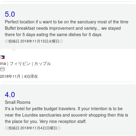
5.0
Perfect location if u want to be on the sanctuary most of the time
Buffet breakfast needs improvement and variety... we stayed
there for 5 days eating the same dishes for 5 days
◇投稿日 2018年11月13日火曜日◇
ma
フィリピン
カップル
|
|
2018年11月 | 4泊滞在
4.0
Small Rooms
It's a hotel for petite budget travelers. If your intention is to be
near the Lourdes sanctuaries and souvenir shopping then this is
the place for you. Very nice reception staff.
◇投稿日 2018年11月4日日曜日◇