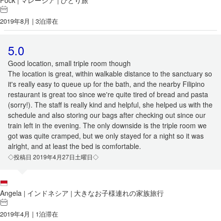
Fock
マレーシア
ひとり旅
|
|
2019年8月 | 3泊滞在
5.0
Good location, small triple room though
The location is great, within walkable distance to the sanctuary so
it's really easy to queue up for the bath, and the nearby Filipino
restaurant is great too since we're quite tired of bread and pasta
(sorry!). The staff is really kind and helpful, she helped us with the
schedule and also storing our bags after checking out since our
train left in the evening. The only downside is the triple room we
got was quite cramped, but we only stayed for a night so it was
alright, and at least the bed is comfortable.
◇投稿日 2019年4月27日土曜日◇
Angela
インドネシア
大きなお子様連れの家族旅行
|
|
2019年4月 | 1泊滞在