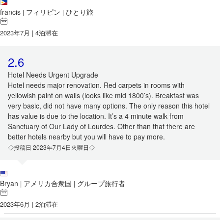
francis
フィリピン
ひとり旅
|
|
2023年7月 | 4泊滞在
2.6
Hotel Needs Urgent Upgrade
Hotel needs major renovation. Red carpets in rooms with
yellowish paint on walls (looks like mid 1800’s). Breakfast was
very basic, did not have many options. The only reason this hotel
has value is due to the location. It’s a 4 minute walk from
Sanctuary of Our Lady of Lourdes. Other than that there are
better hotels nearby but you will have to pay more.
◇投稿日 2023年7月4日火曜日◇
Bryan
アメリカ合衆国
グループ旅行者
|
|
2023年6月 | 2泊滞在