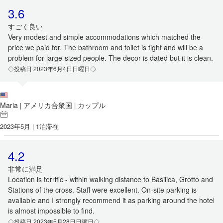
3.6
すごく良い
Very modest and simple accommodations which matched the
price we paid for. The bathroom and toilet is tight and will be a
problem for large-sized people. The decor is dated but it is clean.
◇投稿日 2023年6月4日日曜日◇
Maria
アメリカ合衆国
カップル
|
|
2023年5月 | 1泊滞在
4.2
非常に満足
Location is terrific - within walking distance to Basilica, Grotto and
Stations of the cross. Staff were excellent. On-site parking is
available and I strongly recommend it as parking around the hotel
is almost impossible to find.
◇投稿日 2023年5月28日日曜日◇