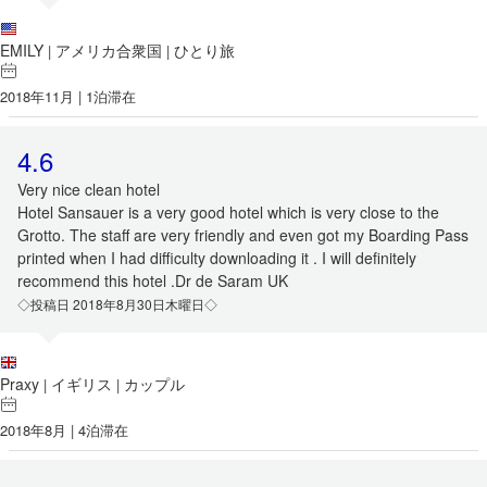
EMILY
アメリカ合衆国
ひとり旅
|
|
2018年11月 | 1泊滞在
4.6
Very nice clean hotel
Hotel Sansauer is a very good hotel which is very close to the
Grotto. The staff are very friendly and even got my Boarding Pass
printed when I had difficulty downloading it . I will definitely
recommend this hotel .Dr de Saram UK
◇投稿日 2018年8月30日木曜日◇
Praxy
イギリス
カップル
|
|
2018年8月 | 4泊滞在