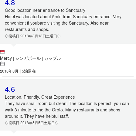
4.8
Good location near entrance to Sanctuary
Hotel was located about 5min from Sanctuary entrance. Very
convenient if youbare visiting the Sanctuary. Also near
restaurants and shops.
◇投稿日 2018年8月18日土曜日◇
Mercy
シンガポール
カップル
|
|
2018年8月 | 5泊滞在
4.6
Location, Friendly, Great Experience
They have small room but clean. The location is perfect, you can
walk 3 minute to the the Groto. Many restaurants and shops
around it. They have helpful staff.
◇投稿日 2018年5月5日土曜日◇