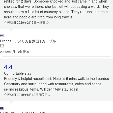
refilled for 2 days. Someone knocked and just came in and when
she saw that we're there, she just left without saying a word. They
should show a little bit of courtesy please. They're running a hotel
here and people are tired from long travels.
◇投稿日 2020年2月5日水曜日◇
Brenda
アメリカ合衆国
カップル
|
|
2020年2月 | 2泊滞在
4.4
Comfortable stay
Friendly & helpful receptionist. Hotel is 5 mins walk to the Lourdes
Sanctuary and surrounded with restaurants, cafes and shops
selling religious items. Will definitely stay again
◇投稿日 2019年8月12日月曜日◇