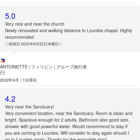
5.0
Very nice and near the church
Newly renovated and walking distance to Lourdes chapel. Highly
recommended
◇投稿日 2022年9月22日木曜日◇
ANTOINETTE
フィリピン
グループ旅行者
|
|
2022年9月 | 1泊滞在
4.2
Very near the Sanctuary!
Very convenient location, near the Sanctuary. Room is clean and
bright. Spacious enough for 2 adults. Bathroom also good size,
shower with good powerful water. Would recommend to stay if
you are coming to Lourdes. Will consider to stay again should I
go to Lourdes again. Thanks for the enjoyable stay!