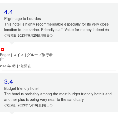
4.4
Pilgrimage to Lourdes
This hotel is highly recommendable especially for its very close
location to the shrine. Friendly staff. Value for money indeed 👍
◇投稿日 2023年9月25日月曜日◇
Edgar
スイス
グループ旅行者
|
|
2023年9月 | 1泊滞在
3.4
Budget friendly hotel
The hotel is probably among the most budget friendly hotels and
another plus is being very near to the sanctuary.
◇投稿日 2023年7月16日日曜日◇