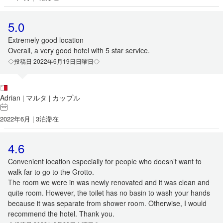
5.0
Extremely good location
Overall, a very good hotel with 5 star service.
◇投稿日 2022年6月19日日曜日◇
Adrian
マルタ
カップル
|
|
2022年6月 | 3泊滞在
4.6
Convenient location especially for people who doesn’t want to
walk far to go to the Grotto.
The room we were in was newly renovated and it was clean and
quite room. However, the toilet has no basin to wash your hands
because it was separate from shower room. Otherwise, I would
recommend the hotel. Thank you.