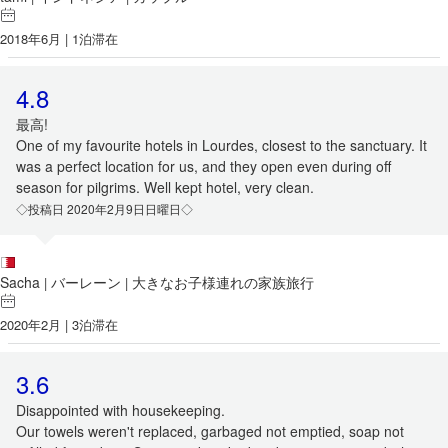
2018年6月 | 1泊滞在
4.8
最高!
One of my favourite hotels in Lourdes, closest to the sanctuary. It
was a perfect location for us, and they open even during off
season for pilgrims. Well kept hotel, very clean.
◇投稿日 2020年2月9日日曜日◇
Sacha
バーレーン
大きなお子様連れの家族旅行
|
|
2020年2月 | 3泊滞在
3.6
Disappointed with housekeeping.
Our towels weren't replaced, garbaged not emptied, soap not