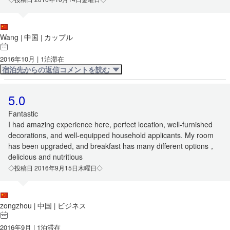
Wang
中国
カップル
|
|
2016年10月 | 1泊滞在
宿泊先からの返信コメントを読む
5.0
Fantastic
I had amazing experience here, perfect location, well-furnished
decorations, and well-equipped household applicants. My room
has been upgraded, and breakfast has many different options，
delicious and nutritious
◇投稿日 2016年9月15日木曜日◇
zongzhou
中国
ビジネス
|
|
2016年9月 | 1泊滞在