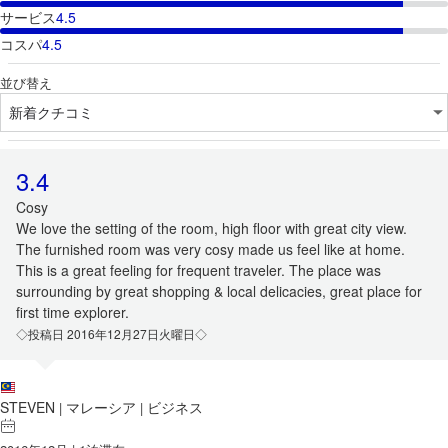
サービス
4.5
コスパ
4.5
並び替え
3.4
Cosy
We love the setting of the room, high floor with great city view.
The furnished room was very cosy made us feel like at home.
This is a great feeling for frequent traveler. The place was
surrounding by great shopping & local delicacies, great place for
first time explorer.
◇投稿日 2016年12月27日火曜日◇
STEVEN
マレーシア
ビジネス
|
|