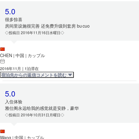
5.0
很多惊喜
房间里设施很完善 还免费升级到套房 bu cuo
◇投稿日 2016年11月16日水曜日◇
CHEN
中国
カップル
|
|
2016年11月 | 1泊滞在
宿泊先からの返信コメントを読む
5.0
入住体验
雅仕阁永远给我的感觉就是安静，豪华
◇投稿日 2016年10月31日月曜日◇
Wang
中国
カップル
|
|