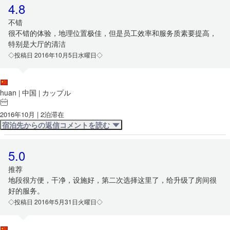
4.8
不错
很不错的体验，地理位置极佳，但是员工效率和服务质素要提高，
特别是大厅的清洁
◇投稿日 2016年10月5日水曜日◇
huan
中国
カップル
|
|
2016年10月 | 2泊滞在
宿泊先からの返信コメントを読む
5.0
推荐
地段很方便，干净，设施好，第二次选择这里了，给升级了房间很
好的服务。
◇投稿日 2016年5月31日火曜日◇