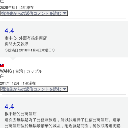
2025年8月 | 2泊滞在
宿泊先からの返信コメントを読む
4.4
市中心. 外面有很多商店
房間大又乾淨
◇投稿日 2018年1月4日木曜日◇
WANG
台湾
カップル
|
|
2017年12月 | 1泊滞在
宿泊先からの返信コメントを読む
4.4
很不錯的公寓酒店
這次去無錫是為了公務兼旅遊，所以我選擇了住宿公寓酒店。這家
公寓酒店位於無錫最繁華的城區，附近就是商圈，餐飲或者逛街購