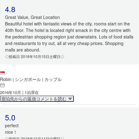
4.8
Great Value, Great Location
Beautiful hotel with fantastic views of the city, rooms start on the
40th floor. The hotel is located right smack in the city centre with
the pedestrian shopping region just downstairs. Lots of food stalls
and restaurants to try out, all at very cheap prices. Shopping
malls are abound.
◇投稿日 2016年10月15日土曜日◇
Robin
シンガポール
カップル
|
|
2016年10月 | 1泊滞在
宿泊先からの返信コメントを読む
5.0
perfect
nice！
◇投稿日 2016年10月14日金曜日◇