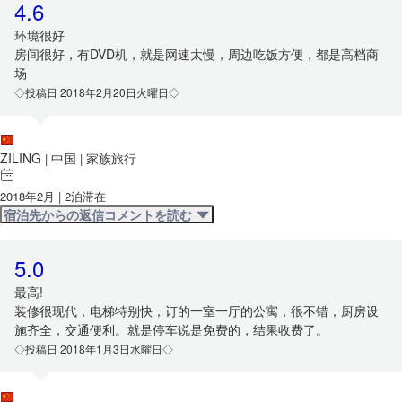
4.6
环境很好
房间很好，有DVD机，就是网速太慢，周边吃饭方便，都是高档商
场
◇投稿日 2018年2月20日火曜日◇
ZILING
中国
家族旅行
|
|
2018年2月 | 2泊滞在
宿泊先からの返信コメントを読む
5.0
最高!
装修很现代，电梯特别快，订的一室一厅的公寓，很不错，厨房设
施齐全，交通便利。就是停车说是免费的，结果收费了。
◇投稿日 2018年1月3日水曜日◇