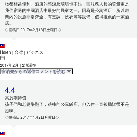
物都相當便利。酒店的整潔及環境也不錯，而服務人員的質量更是
我住宿過的中國酒店中最好的幾家之一。因為是公寓酒店，所以房
間內的設施非常齊全，有烹調，洗衣等等設備，值得推薦的一家酒
店。
◇投稿日 2017年2月18日土曜日◇
Hsieh
台湾
ビジネス
|
|
2017年2月 | 2泊滞在
宿泊先からの返信コメントを読む
4.4
高於期待值
孩子們和老婆樂翻了，很棒的公寓飯店。但入住一直被插隊很不是
滋味。
◇投稿日 2017年1月2日月曜日◇