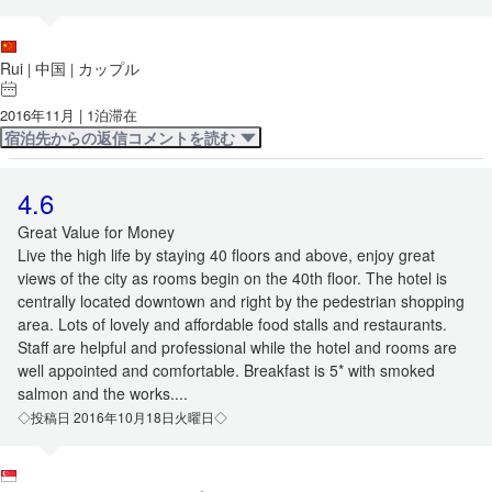
Rui
中国
カップル
|
|
2016年11月 | 1泊滞在
宿泊先からの返信コメントを読む
4.6
Great Value for Money
Live the high life by staying 40 floors and above, enjoy great
views of the city as rooms begin on the 40th floor. The hotel is
centrally located downtown and right by the pedestrian shopping
area. Lots of lovely and affordable food stalls and restaurants.
Staff are helpful and professional while the hotel and rooms are
well appointed and comfortable. Breakfast is 5* with smoked
salmon and the works....
◇投稿日 2016年10月18日火曜日◇