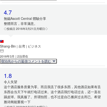
4.7
無錫Ascott Central 體驗分享
整體而言，非常滿意。
◇投稿日 2016年3月21日月曜日◇
Shang-Bin
台湾
ビジネス
|
|
2016年3月 | 2泊滞在
宿泊先からの返信コメントを読む
1.8
令人失望
这个酒店服务质量为零。而且我丢了很多东西，其他酒店如果有丢
东西会当天下午就打电话过来。这个酒店我打电话过去，还一直在
踢皮球。我真服了。所谓拍照，也不过是自己搬床过去而已。希望
雅诗阁能重视一下
◇投稿日 2020年8月27日木曜日◇