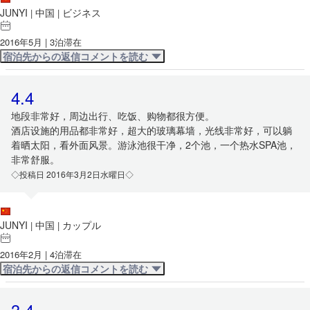
JUNYI
中国
ビジネス
|
|
2016年5月 | 3泊滞在
宿泊先からの返信コメントを読む
4.4
地段非常好，周边出行、吃饭、购物都很方便。
酒店设施的用品都非常好，超大的玻璃幕墙，光线非常好，可以躺
着晒太阳，看外面风景。游泳池很干净，2个池，一个热水SPA池，
非常舒服。
◇投稿日 2016年3月2日水曜日◇
JUNYI
中国
カップル
|
|
2016年2月 | 4泊滞在
宿泊先からの返信コメントを読む
3.4