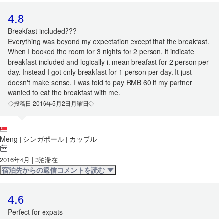
4.8
Breakfast included???
Everything was beyond my expectation except that the breakfast.
When I booked the room for 3 nights for 2 person, it indicate
breakfast included and logically it mean breafast for 2 person per
day. Instead I got only breakfast for 1 person per day. It just
doesn't make sense. I was told to pay RMB 60 if my partner
wanted to eat the breakfast with me.
◇投稿日 2016年5月2日月曜日◇
Meng
シンガポール
カップル
|
|
2016年4月 | 3泊滞在
宿泊先からの返信コメントを読む
4.6
Perfect for expats