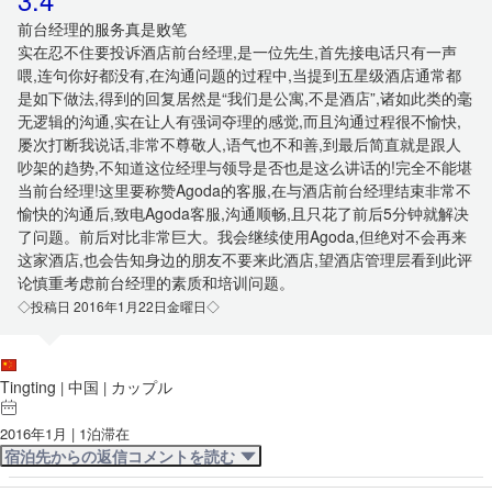
前台经理的服务真是败笔
实在忍不住要投诉酒店前台经理,是一位先生,首先接电话只有一声
喂,连句你好都没有,在沟通问题的过程中,当提到五星级酒店通常都
是如下做法,得到的回复居然是“我们是公寓,不是酒店”,诸如此类的毫
无逻辑的沟通,实在让人有强词夺理的感觉,而且沟通过程很不愉快,
屡次打断我说话,非常不尊敬人,语气也不和善,到最后简直就是跟人
吵架的趋势,不知道这位经理与领导是否也是这么讲话的!完全不能堪
当前台经理!这里要称赞Agoda的客服,在与酒店前台经理结束非常不
愉快的沟通后,致电Agoda客服,沟通顺畅,且只花了前后5分钟就解决
了问题。前后对比非常巨大。我会继续使用Agoda,但绝对不会再来
这家酒店,也会告知身边的朋友不要来此酒店,望酒店管理层看到此评
论慎重考虑前台经理的素质和培训问题。
◇投稿日 2016年1月22日金曜日◇
Tingting
中国
カップル
|
|
2016年1月 | 1泊滞在
宿泊先からの返信コメントを読む