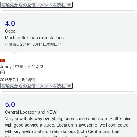
宿泊先からの返信コメントを読む
4.0
Good
Much better than expectations
◇投稿日 2016年7月14日木曜日◇
Jenny
中国
ビジネス
|
|
2016年7月 | 5泊滞在
宿泊先からの返信コメントを読む
5.0
Central Location and NEW!
Very new thats why everything seems nice and clean. Staff is nice
with good service attitude. Location is awesome, well connected
with key metro station. Train stations (both Central and East