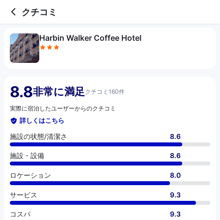
3 out of 5 stars
施設の状態/清潔さ
施設・設備
ロケーション
サービス
コスパ
クチコミ
Harbin Walker Coffee Hotel
8.8
非常に満足
クチコミ160件
実際に宿泊したユーザーからのクチコミ
詳しくはこちら
施設の状態/清潔さ
8.6
施設・設備
8.6
ロケーション
8.0
サービス
9.3
コスパ
9.3