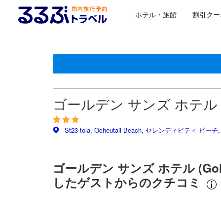
ホテル・旅館
割引クー
星評価は、提携サイトから受け取った情報であり、宿
るるぶトラベルに掲載されているクチコミは実際に予
tooltip
tooltip
施設の状態/清潔さスコア 5点満点中3.5点
施設・設備スコア 5点満点中3.3点
ロケーションスコア 5点満点中4点 シアヌークビルにおけ
お部屋の快適さ・クオリティスコア 5点満点中3.7点 シ
サービススコア 5点満点中3.5点
コスパスコア 5点満点中3.5点
ゴールデン サンズ ホテル (Go
St23 tola, Ocheutail Beach, セレンディピティ 
ゴールデン サンズ ホテル (Gold
したゲストからのクチコミ