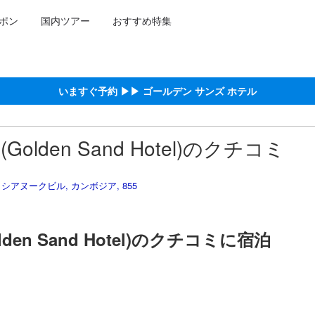
ポン
国内ツアー
おすすめ特集
泊施設に備わっていると予測される快適さや客室のレベルを示すもので
約をし、宿泊を終えたゲストから提供されています。実際の経験に基づ
る高スコア
アヌークビルにおける高スコア
いますぐ予約 ▶▶ ゴールデン サンズ ホテル
lden Sand Hotel)のクチコミ
ビーチ, シアヌークビル, カンボジア, 855
en Sand Hotel)のクチコミに宿泊