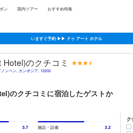
ポン
国内ツアー
おすすめ特集
泊施設に備わっていると予測される快適さや客室のレベルを示すもので
約をし、宿泊を終えたゲストから提供されています。実際の経験に基づ
高スコア
ペンにおける高スコア
いますぐ予約 ▶▶ ドゥ アート ホテル
t Hotel)のクチコミ
ペン, プノンペン, カンボジア, 12202
 Hotel)のクチコミに宿泊したゲストか
ク
3.7
施設・設備
3.2