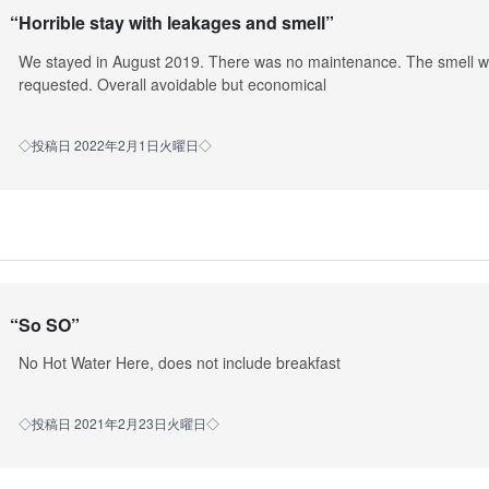
“
Horrible stay with leakages and smell
”
We stayed in August 2019. There was no maintenance. The smell w
requested. Overall avoidable but economical
◇投稿日 2022年2月1日火曜日◇
“
So SO
”
No Hot Water Here, does not include breakfast
◇投稿日 2021年2月23日火曜日◇