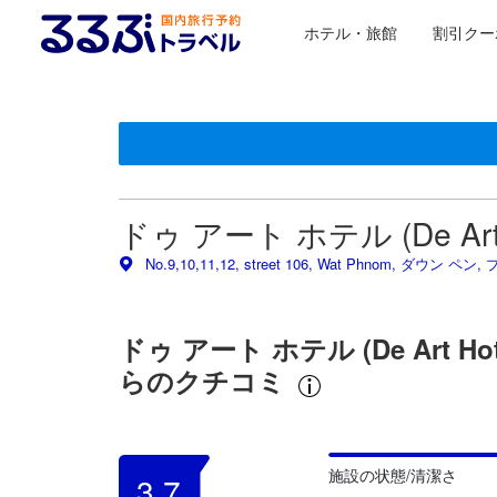
ホテル・旅館
割引クー
星評価は、提携サイトから受け取った情報であり、宿
るるぶトラベルに掲載されているクチコミは実際に予
tooltip
tooltip
施設の状態/清潔さスコア 5点満点中3.7点
施設・設備スコア 5点満点中3.2点
ロケーションスコア 5点満点中4.2点 プノンペンにおける
お部屋の快適さ・クオリティスコア 5点満点中4点 プノン
サービススコア 5点満点中3.8点
コスパスコア 5点満点中3.8点
ドゥ アート ホテル (De Ar
No.9,10,11,12, street 106, Wat Phnom, ダウン 
ドゥ アート ホテル (De Art
らのクチコミ
施設の状態/清潔さ
3.7