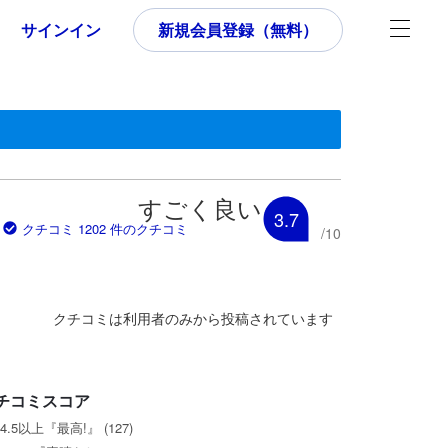
サインイン
新規会員登録（無料）
す。
いた内容であるため、これから宿泊選びをされるユーザーにとっても参
すごく良い
3.7
クチコミ 1202 件のクチコミ
/
10
クチコミは利用者のみから投稿されています
チコミスコア
4.5以上『最高!』 (127)