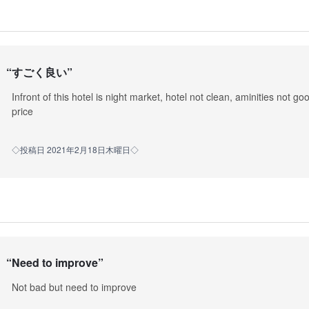
“
すごく良い
”
Infront of this hotel is night market, hotel not clean, aminities not go
price
◇投稿日 2021年2月18日木曜日◇
“
Need to improve
”
Not bad but need to improve