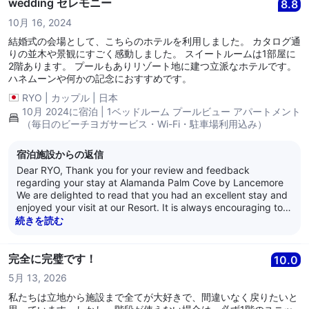
Regards, The Alamanda Team
wedding セレモニー
8.8
10月 16, 2024
結婚式の会場として、こちらのホテルを利用しました。 カタログ通
りの並木や景観にすごく感動しました。 スイートルームは1部屋に
2階あります。 プールもありリゾート地に建つ立派なホテルです。
ハネムーンや何かの記念におすすめです。
RYO
|
カップル
|
日本
10月 2024に宿泊 | 1ベッドルーム プールビュー アパートメント
（毎日のビーチヨガサービス・Wi-Fi・駐車場利用込み）
宿泊施設からの返信
Dear RYO, Thank you for your review and feedback
regarding your stay at Alamanda Palm Cove by Lancemore
We are delighted to read that you had an excellent stay and
enjoyed your visit at our Resort. It is always encouraging to
learn that guests are satisfied with our service as it is what
続きを読む
we strive for every day. Thank you for your loyalty and we
look forward to welcoming you back again soon. Kind
Regards, The Alamanda Team
完全に完璧です！
10.0
5月 13, 2026
私たちは立地から施設まで全てが大好きで、間違いなく戻りたいと