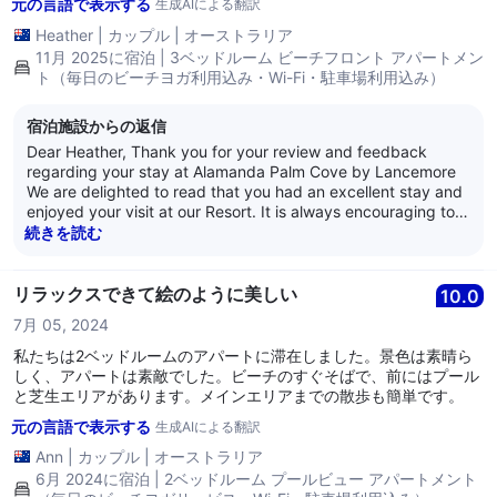
元の言語で表示する
生成AIによる翻訳
Heather
|
カップル
|
オーストラリア
11月 2025に宿泊 | 3ベッドルーム ビーチフロント アパートメン
ト（毎日のビーチヨガ利用込み・Wi-Fi・駐車場利用込み）
宿泊施設からの返信
Dear Heather, Thank you for your review and feedback
regarding your stay at Alamanda Palm Cove by Lancemore
We are delighted to read that you had an excellent stay and
enjoyed your visit at our Resort. It is always encouraging to
learn that guests are satisfied with our service as it is what
続きを読む
we strive for every day. Thank you for your loyalty and we
look forward to welcoming you back again soon. Kind
Regards, The Alamanda Team
リラックスできて絵のように美しい
10.0
7月 05, 2024
私たちは2ベッドルームのアパートに滞在しました。景色は素晴ら
しく、アパートは素敵でした。ビーチのすぐそばで、前にはプール
と芝生エリアがあります。メインエリアまでの散歩も簡単です。
元の言語で表示する
生成AIによる翻訳
Ann
|
カップル
|
オーストラリア
6月 2024に宿泊 | 2ベッドルーム プールビュー アパートメント