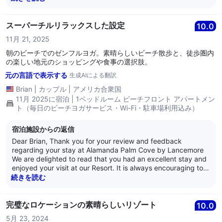
we strive for every day. Thank you for your loyalty and we
look forward to welcoming you back again soon. Kind
Regards, The Alamanda Team
スーパーチルリラックスした設定
10.0
11月 21, 2025
朝のビーチでのゼンフルヨガ。素晴らしいビーチ散歩と、徒歩圏内
の楽しい地元のショッピングや食事の選択肢。
元の言語で表示する
生成AIによる翻訳
Brian
|
カップル
|
アメリカ合衆国
11月 2025に宿泊 | 1ベッドルーム ビーチフロント アパートメン
ト（毎日のビーチヨガサービス・Wi-Fi・駐車場利用込み）
宿泊施設からの返信
Dear Brian, Thank you for your review and feedback
regarding your stay at Alamanda Palm Cove by Lancemore
We are delighted to read that you had an excellent stay and
enjoyed your visit at our Resort. It is always encouraging to
learn that guests are satisfied with our service as it is what
続きを読む
we strive for every day. Thank you for your loyalty and we
look forward to welcoming you back again soon. Kind
Regards, The Alamanda Team
完璧なロケーションの素晴らしいリゾート
10.0
5月 23, 2024