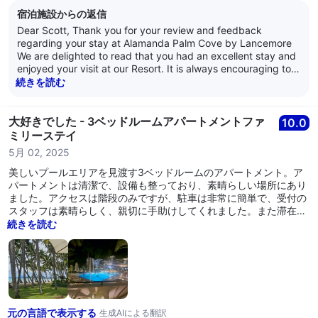
宿泊施設からの返信
Dear Scott, Thank you for your review and feedback
regarding your stay at Alamanda Palm Cove by Lancemore
We are delighted to read that you had an excellent stay and
enjoyed your visit at our Resort. It is always encouraging to
learn that guests are satisfied with our service as it is what
続きを読む
we strive for every day. Thank you for your loyalty and we
look forward to welcoming you back again soon. Kind
Regards, The Alamanda Team
大好きでした - 3ベッドルームアパートメントファ
10.0
ミリーステイ
5月 02, 2025
美しいプールエリアを見渡す3ベッドルームのアパートメント。ア
パートメントは清潔で、設備も整っており、素晴らしい場所にあり
ました。アクセスは階段のみですが、駐車は非常に簡単で、受付の
スタッフは素晴らしく、親切に手助けしてくれました。また滞在し
たいです！
続きを読む
元の言語で表示する
生成AIによる翻訳