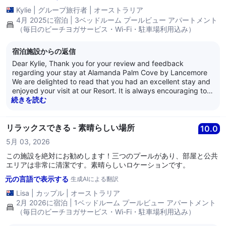
Kylie
|
グループ旅行者
|
オーストラリア
4月 2025に宿泊 | 3ベッドルーム プールビュー アパートメント
（毎日のビーチヨガサービス・Wi-Fi・駐車場利用込み）
宿泊施設からの返信
Dear Kylie, Thank you for your review and feedback
regarding your stay at Alamanda Palm Cove by Lancemore
We are delighted to read that you had an excellent stay and
enjoyed your visit at our Resort. It is always encouraging to
learn that guests are satisfied with our service as it is what
続きを読む
we strive for every day. Thank you for your loyalty and we
look forward to welcoming you back again soon. Kind
Regards, The Alamanda Team
リラックスできる - 素晴らしい場所
10.0
5月 03, 2026
この施設を絶対にお勧めします！三つのプールがあり、部屋と公共
エリアは非常に清潔です。素晴らしいロケーションです。
元の言語で表示する
生成AIによる翻訳
Lisa
|
カップル
|
オーストラリア
2月 2026に宿泊 | 1ベッドルーム プールビュー アパートメント
（毎日のビーチヨガサービス・Wi-Fi・駐車場利用込み）