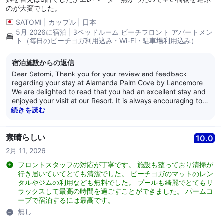
のが大変でした。
SATOMI
|
カップル
|
日本
5月 2026に宿泊 | 3ベッドルーム ビーチフロント アパートメン
ト（毎日のビーチヨガ利用込み・Wi-Fi・駐車場利用込み）
宿泊施設からの返信
Dear Satomi, Thank you for your review and feedback
regarding your stay at Alamanda Palm Cove by Lancemore
We are delighted to read that you had an excellent stay and
enjoyed your visit at our Resort. It is always encouraging to
learn that guests are satisfied with our service as it is what
続きを読む
we strive for every day. Thank you for your loyalty and we
look forward to welcoming you back again soon. Kind
Regards, The Alamanda Team
素晴らしい
10.0
2月 11, 2026
フロントスタッフの対応が丁寧です。 施設も整っており清掃が
行き届いていてとても清潔でした。 ビーチヨガのマットのレン
タルやジムの利用なども無料でした。 プールも綺麗でとてもリ
ラックスして最高の時間を過ごすことができました。 パームコ
ーブで宿泊するには最高です。
無し