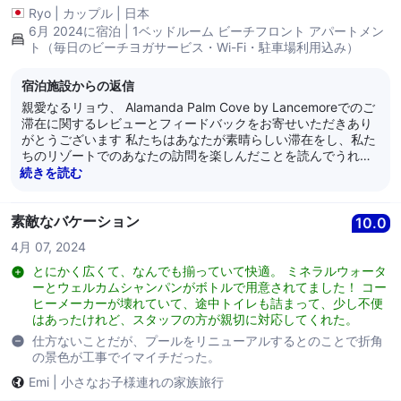
Ryo
|
カップル
|
日本
6月 2024に宿泊 | 1ベッドルーム ビーチフロント アパートメン
ト（毎日のビーチヨガサービス・Wi-Fi・駐車場利用込み）
宿泊施設からの返信
親愛なるリョウ、 Alamanda Palm Cove by Lancemoreでのご
滞在に関するレビューとフィードバックをお寄せいただきあり
がとうございます 私たちはあなたが素晴らしい滞在をし、私た
ちのリゾートでのあなたの訪問を楽しんだことを読んでうれし
く思います。私たちが日々目指しているサービスにゲストが満
続きを読む
足していることを知ることは、常に励みになります。 あなたの
忠誠心に感謝し、私たちはすぐにまたあなたを歓迎することを
楽しみにしています。 敬具 アラマンダチーム
素敵なバケーション
10.0
4月 07, 2024
とにかく広くて、なんでも揃っていて快適。 ミネラルウォータ
ーとウェルカムシャンパンがボトルで用意されてました！ コー
ヒーメーカーが壊れていて、途中トイレも詰まって、少し不便
はあったけれど、スタッフの方が親切に対応してくれた。
仕方ないことだが、プールをリニューアルするとのことで折角
の景色が工事でイマイチだった。
Emi
|
小さなお子様連れの家族旅行