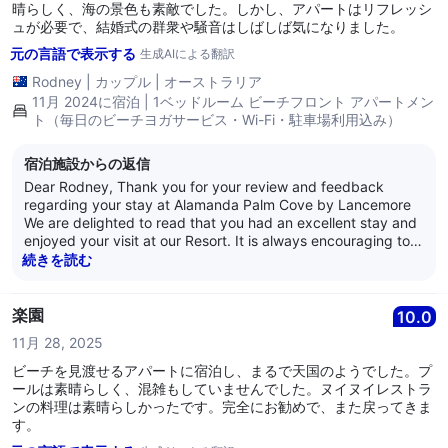
晴らしく、海の景色も素敵でした。しかし、アパートはリフレッシ
ュが必要で、結婚式の群衆や騒音はしばしば気になりました。
元の言語で表示する
生成AIによる翻訳
Rodney
|
カップル
|
オーストラリア
11月 2024に宿泊 | 1ベッドルーム ビーチフロント アパートメン
ト（毎日のビーチヨガサービス・Wi-Fi・駐車場利用込み）
宿泊施設からの返信
Dear Rodney, Thank you for your review and feedback
regarding your stay at Alamanda Palm Cove by Lancemore
We are delighted to read that you had an excellent stay and
enjoyed your visit at our Resort. It is always encouraging to
learn that guests are satisfied with our service as it is what
続きを読む
we strive for every day. Thank you for your loyalty and we
look forward to welcoming you back again soon. Kind
Regards, The Alamanda Team
楽園
10.0
11月 28, 2025
ビーチを見渡せるアパートに宿泊し、まるで天国のようでした。プ
ールは素晴らしく、混雑もしていませんでした。ヌイヌイレストラ
ンの料理は素晴らしかったです。完全にお勧めで、また戻ってきま
す。