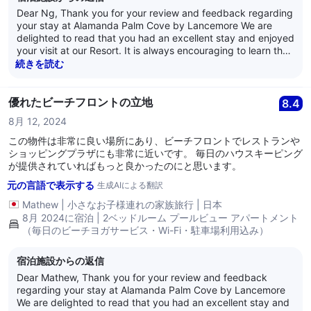
Dear Ng, Thank you for your review and feedback regarding
your stay at Alamanda Palm Cove by Lancemore We are
delighted to read that you had an excellent stay and enjoyed
your visit at our Resort. It is always encouraging to learn that
guests are satisfied with our service as it is what we strive
続きを読む
for every day. Thank you for your loyalty and we look
forward to welcoming you back again soon. Kind Regards,
The Alamanda Team
優れたビーチフロントの立地
8.4
8月 12, 2024
この物件は非常に良い場所にあり、ビーチフロントでレストランや
ショッピングプラザにも非常に近いです。 毎日のハウスキーピング
が提供されていればもっと良かったのにと思います。
元の言語で表示する
生成AIによる翻訳
Mathew
|
小さなお子様連れの家族旅行
|
日本
8月 2024に宿泊 | 2ベッドルーム プールビュー アパートメント
（毎日のビーチヨガサービス・Wi-Fi・駐車場利用込み）
宿泊施設からの返信
Dear Mathew, Thank you for your review and feedback
regarding your stay at Alamanda Palm Cove by Lancemore
We are delighted to read that you had an excellent stay and