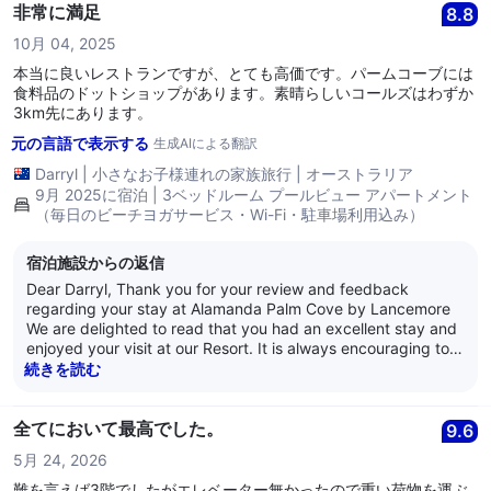
Regards, The Alamanda Team
非常に満足
8.8
10月 04, 2025
本当に良いレストランですが、とても高価です。パームコーブには
食料品のドットショップがあります。素晴らしいコールズはわずか
3km先にあります。
元の言語で表示する
生成AIによる翻訳
Darryl
|
小さなお子様連れの家族旅行
|
オーストラリア
9月 2025に宿泊 | 3ベッドルーム プールビュー アパートメント
（毎日のビーチヨガサービス・Wi-Fi・駐車場利用込み）
宿泊施設からの返信
Dear Darryl, Thank you for your review and feedback
regarding your stay at Alamanda Palm Cove by Lancemore
We are delighted to read that you had an excellent stay and
enjoyed your visit at our Resort. It is always encouraging to
learn that guests are satisfied with our service as it is what
続きを読む
we strive for every day. Thank you for your loyalty and we
look forward to welcoming you back again soon. Kind
Regards, The Alamanda Team
全てにおいて最高でした。
9.6
5月 24, 2026
難を言えば3階でしたがエレベーター無かったので重い荷物を運ぶ