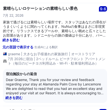
look forward to welcoming you back again soon. Kind
Regards, The Alamanda Team
素晴らしいロケーションの素晴らしい景色
9.6
7月 22, 2026
家族で逃げるには素晴らしい場所です。スタッフはあなたの滞在が
うまくいくように関わってくれます。NuNuの食事はまさに非現実
的です。リラックスできるプールや、素晴らしい眺めと広々とした
お部屋があります。シドニーからの旅の価値は十分にあり、パーム
コーブのライフスタイルでの4日間でリフレッシュできます。
続きを読む
元の言語で表示する
生成AIによる翻訳
graeme
|
大きなお子様連れの家族旅行
|
オーストラリア
7月 2026に宿泊 | 2ベッドルーム ビーチフロント アパートメン
ト（毎日のビーチヨガ利用込み・Wi-Fi・駐車場利用込み）
宿泊施設からの返信
Dear Graeme, Thank you for your review and feedback
regarding your stay at Alamanda Palm Cove by Lancemore
We are delighted to read that you had an excellent stay and
enjoyed your visit at our Resort. It is always encouraging to
learn that guests are satisfied with our service as it is what
続きを読む
we strive for every day. Thank you for your loyalty and we
look forward to welcoming you back again soon. Kind