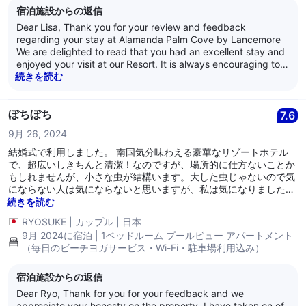
宿泊施設からの返信
Dear Lisa, Thank you for your review and feedback
regarding your stay at Alamanda Palm Cove by Lancemore
We are delighted to read that you had an excellent stay and
enjoyed your visit at our Resort. It is always encouraging to
learn that guests are satisfied with our service as it is what
続きを読む
we strive for every day. Thank you for your loyalty and we
look forward to welcoming you back again soon. Kind
Regards, The Alamanda Team
ぼちぼち
7.6
9月 26, 2024
結婚式で利用しました。 南国気分味わえる豪華なリゾートホテル
で、超広いしきちんと清潔！なのですが、場所的に仕方ないことか
もしれませんが、小さな虫が結構います。大した虫じゃないので気
にならない人は気にならないと思いますが、私は気になりました。
また、部屋に洗濯機や乾燥機もありますが、いずれも古すぎる。た
続きを読む
だスタッフは最高に親切です。
RYOSUKE
|
カップル
|
日本
9月 2024に宿泊 | 1ベッドルーム プールビュー アパートメント
（毎日のビーチヨガサービス・Wi-Fi・駐車場利用込み）
宿泊施設からの返信
Dear Ryo, Thank for you for your feedback and we
appreciate your honesty on the property. I have taken on of