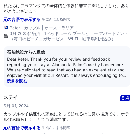
私たちはアラマンダでの全体的な体験に非常に満足しました。あり
がとうございます！
元の言語で表示する
生成AIによる翻訳
Peter
|
カップル
|
オーストラリア
6月 2025に宿泊 | 1ベッドルーム プールビュー アパートメント
（毎日のビーチヨガサービス・Wi-Fi・駐車場利用込み）
宿泊施設からの返信
Dear Peter, Thank you for your review and feedback
regarding your stay at Alamanda Palm Cove by Lancemore
We are delighted to read that you had an excellent stay and
enjoyed your visit at our Resort. It is always encouraging to
learn that guests are satisfied with our service as it is what
続きを読む
we strive for every day. Thank you for your loyalty and we
look forward to welcoming you back again soon. Kind
Regards, The Alamanda Team
ステイ
8.4
6月 01, 2024
カップルや子供連れの家族にとって訪れるのに良い場所です。ホテ
ルは素晴らしく、とても清潔です。
元の言語で表示する
生成AIによる翻訳