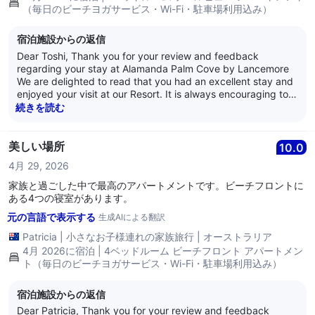
（毎日のビーチヨガサービス・Wi-Fi・駐車場利用込み）
宿泊施設からの返信
Dear Toshi, Thank you for your review and feedback
regarding your stay at Alamanda Palm Cove by Lancemore
We are delighted to read that you had an excellent stay and
enjoyed your visit at our Resort. It is always encouraging to
learn that guests are satisfied with our service as it is what
続きを読む
we strive for every day. Thank you for your loyalty and we
look forward to welcoming you back again soon. Kind
Regards, The Alamanda Team
美しい場所
10.0
4月 29, 2026
家族と過ごした中で最高のアパートメントです。ビーチフロントに
ある4つの寝室があります。
元の言語で表示する
生成AIによる翻訳
Patricia
|
小さなお子様連れの家族旅行
|
オーストラリア
4月 2026に宿泊 | 4ベッドルーム ビーチフロント アパートメン
ト（毎日のビーチヨガサービス・Wi-Fi・駐車場利用込み）
宿泊施設からの返信
Dear Patricia, Thank you for your review and feedback