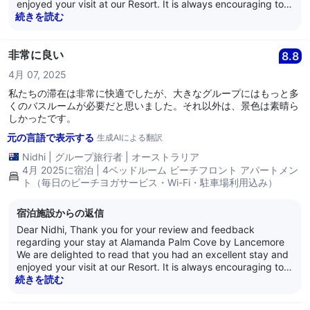
enjoyed your visit at our Resort. It is always encouraging to
learn that guests are satisfied with our service as it is what
続きを読む
we strive for every day. Thank you for your loyalty and we
look forward to welcoming you back again soon. Kind
Regards, The Alamanda Team
非常に良い
8.8
4月 07, 2025
私たちの滞在は非常に快適でしたが、大きなグループにはもっと多
くのバスルームが必要だと思いました。それ以外は、景色は素晴ら
しかったです。
元の言語で表示する
生成AIによる翻訳
Nidhi
|
グループ旅行者
|
オーストラリア
4月 2025に宿泊 | 4ベッドルーム ビーチフロント アパートメン
ト（毎日のビーチヨガサービス・Wi-Fi・駐車場利用込み）
宿泊施設からの返信
Dear Nidhi, Thank you for your review and feedback
regarding your stay at Alamanda Palm Cove by Lancemore
We are delighted to read that you had an excellent stay and
enjoyed your visit at our Resort. It is always encouraging to
learn that guests are satisfied with our service as it is what
続きを読む
we strive for every day. Thank you for your loyalty and we
look forward to welcoming you back again soon. Kind