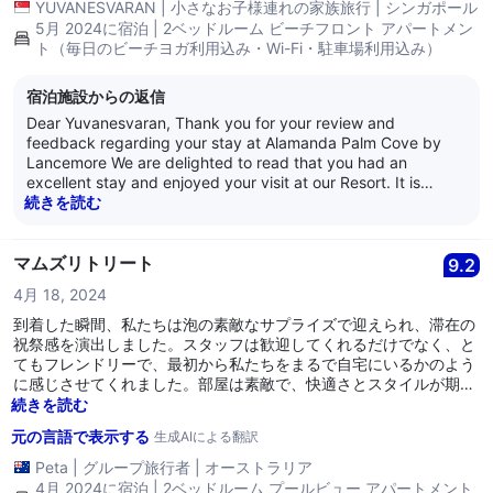
YUVANESVARAN
|
小さなお子様連れの家族旅行
|
シンガポール
5月 2024に宿泊 | 2ベッドルーム ビーチフロント アパートメン
ト（毎日のビーチヨガ利用込み・Wi-Fi・駐車場利用込み）
宿泊施設からの返信
Dear Yuvanesvaran, Thank you for your review and
feedback regarding your stay at Alamanda Palm Cove by
Lancemore We are delighted to read that you had an
excellent stay and enjoyed your visit at our Resort. It is
always encouraging to learn that guests are satisfied with
続きを読む
our service as it is what we strive for every day. Thank you
for your loyalty and we look forward to welcoming you back
again soon. Kind Regards, The Alamanda Team
マムズリトリート
9.2
4月 18, 2024
到着した瞬間、私たちは泡の素敵なサプライズで迎えられ、滞在の
祝祭感を演出しました。スタッフは歓迎してくれるだけでなく、と
てもフレンドリーで、最初から私たちをまるで自宅にいるかのよう
に感じさせてくれました。部屋は素敵で、快適さとスタイルが期待
を上回るものでした。私たちは間違いなく再度宿泊し、このホテル
続きを読む
を最高のサービスと宿泊を求める誰にでもお勧めします。
元の言語で表示する
生成AIによる翻訳
Peta
|
グループ旅行者
|
オーストラリア
4月 2024に宿泊 | 2ベッドルーム プールビュー アパートメント