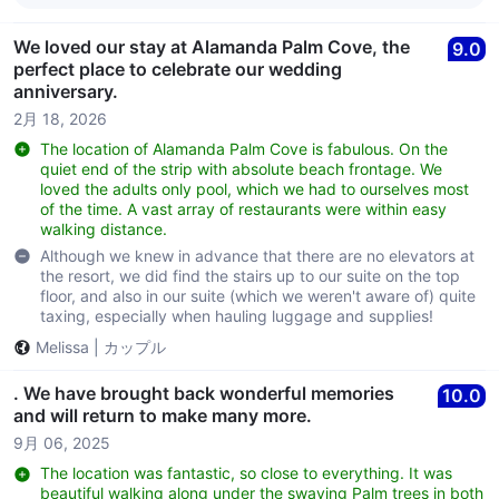
we strive for every day. Thank you for your loyalty and we
look forward to welcoming you back again soon. Kind
Regards, The Alamanda Team
We loved our stay at Alamanda Palm Cove, the
9.0
perfect place to celebrate our wedding
anniversary.
2月 18, 2026
The location of Alamanda Palm Cove is fabulous. On the
quiet end of the strip with absolute beach frontage. We
loved the adults only pool, which we had to ourselves most
of the time. A vast array of restaurants were within easy
walking distance.
Although we knew in advance that there are no elevators at
the resort, we did find the stairs up to our suite on the top
floor, and also in our suite (which we weren't aware of) quite
taxing, especially when hauling luggage and supplies!
Melissa
|
カップル
. We have brought back wonderful memories
10.0
and will return to make many more.
9月 06, 2025
The location was fantastic, so close to everything. It was
beautiful walking along under the swaying Palm trees in both