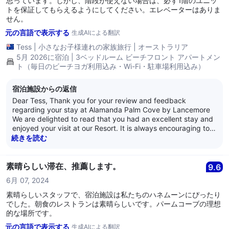
思っています。しかし、階段が使えない場合は、必ず1階のユニッ
トを保証してもらえるようにしてください。エレベーターはありま
せん。
元の言語で表示する
生成AIによる翻訳
Tess
|
小さなお子様連れの家族旅行
|
オーストラリア
5月 2026に宿泊 | 3ベッドルーム ビーチフロント アパートメン
ト（毎日のビーチヨガ利用込み・Wi-Fi・駐車場利用込み）
宿泊施設からの返信
Dear Tess, Thank you for your review and feedback
regarding your stay at Alamanda Palm Cove by Lancemore
We are delighted to read that you had an excellent stay and
enjoyed your visit at our Resort. It is always encouraging to
learn that guests are satisfied with our service as it is what
続きを読む
we strive for every day. Thank you for your loyalty and we
look forward to welcoming you back again soon. Kind
Regards, The Alamanda Team
素晴らしい滞在、推薦します。
9.6
6月 07, 2024
素晴らしいスタッフで、宿泊施設は私たちのハネムーンにぴったり
でした。朝食のレストランは素晴らしいです。パームコーブの理想
的な場所です。
元の言語で表示する
生成AIによる翻訳