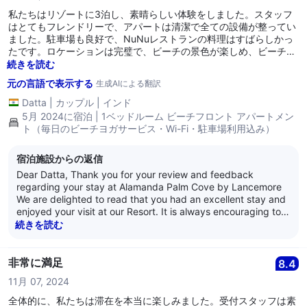
私たちはリゾートに3泊し、素晴らしい体験をしました。スタッフ
はとてもフレンドリーで、アパートは清潔で全ての設備が整ってい
ました。駐車場も良好で、NuNuレストランの料理はすばらしかっ
たです。ロケーションは完璧で、ビーチの景色が楽しめ、ビーチか
らわずか数メートルの距離にありました。
続きを読む
元の言語で表示する
生成AIによる翻訳
Datta
|
カップル
|
インド
5月 2024に宿泊 | 1ベッドルーム ビーチフロント アパートメン
ト（毎日のビーチヨガサービス・Wi-Fi・駐車場利用込み）
宿泊施設からの返信
Dear Datta, Thank you for your review and feedback
regarding your stay at Alamanda Palm Cove by Lancemore
We are delighted to read that you had an excellent stay and
enjoyed your visit at our Resort. It is always encouraging to
learn that guests are satisfied with our service as it is what
続きを読む
we strive for every day. Thank you for your loyalty and we
look forward to welcoming you back again soon. Kind
Regards, The Alamanda Team
非常に満足
8.4
11月 07, 2024
全体的に、私たちは滞在を本当に楽しみました。受付スタッフは素