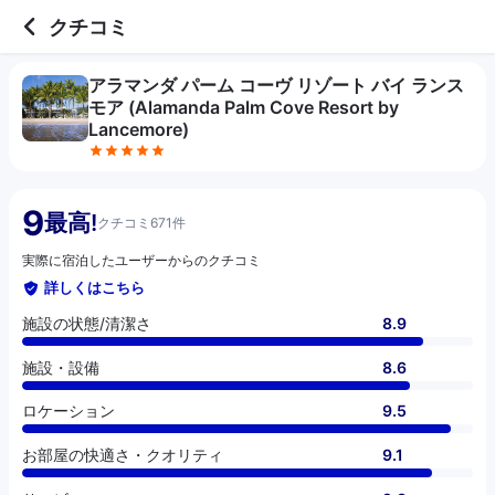
5 out of 5 stars
施設の状態/清潔さ
施設・設備
ロケーション
お部屋の快適さ・クオリティ
サービス
コスパ
クチコミ
アラマンダ パーム コーヴ リゾート バイ ランス
モア (Alamanda Palm Cove Resort by
Lancemore)
9
最高!
クチコミ671件
実際に宿泊したユーザーからのクチコミ
詳しくはこちら
施設の状態/清潔さ
8.9
施設・設備
8.6
ロケーション
9.5
お部屋の快適さ・クオリティ
9.1