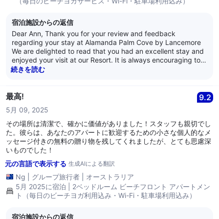
（毎日のビーチヨガサービス・Wi-Fi・駐車場利用込み）
宿泊施設からの返信
Dear Ann, Thank you for your review and feedback
regarding your stay at Alamanda Palm Cove by Lancemore
We are delighted to read that you had an excellent stay and
enjoyed your visit at our Resort. It is always encouraging to
learn that guests are satisfied with our service as it is what
続きを読む
we strive for every day. Thank you for your loyalty and we
look forward to welcoming you back again soon. Kind
Regards, The Alamanda Team
最高!
9.2
5月 09, 2025
その場所は清潔で、確かに価値がありました！スタッフも親切でし
た。彼らは、あなたのアパートに歓迎するための小さな個人的なメ
ッセージ付きの無料の贈り物を残してくれましたが、とても思慮深
いものでした！
元の言語で表示する
生成AIによる翻訳
Ng
|
グループ旅行者
|
オーストラリア
5月 2025に宿泊 | 2ベッドルーム ビーチフロント アパートメン
ト（毎日のビーチヨガ利用込み・Wi-Fi・駐車場利用込み）
宿泊施設からの返信