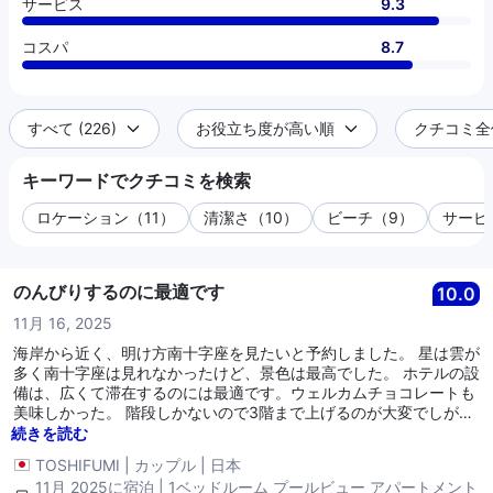
サービス
9.3
コスパ
8.7
すべて (226)
お役立ち度が高い順
クチコミ全件 
キーワードでクチコミを検索
ロケーション（11）
清潔さ（10）
ビーチ（9）
サービ
のんびりするのに最適です
10.0
11月 16, 2025
海岸から近く、明け方南十字座を見たいと予約しました。 星は雲が
多く南十字座は見れなかったけど、景色は最高でした。 ホテルの設
備は、広くて滞在するのには最適です。ウェルカムチョコレートも
美味しかった。 階段しかないので3階まで上げるのが大変でしが、
それ以外は最高でした。
続きを読む
TOSHIFUMI
|
カップル
|
日本
11月 2025に宿泊 | 1ベッドルーム プールビュー アパートメント