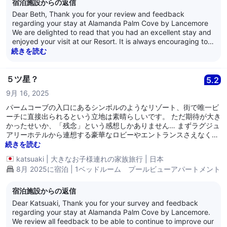
宿泊施設からの返信
Dear Beth, Thank you for your review and feedback
regarding your stay at Alamanda Palm Cove by Lancemore
We are delighted to read that you had an excellent stay and
enjoyed your visit at our Resort. It is always encouraging to
learn that guests are satisfied with our service as it is what
続きを読む
we strive for every day. Thank you for your loyalty and we
look forward to welcoming you back again soon. Kind
Regards, The Alamanda Team
５ツ星？
5.2
9月 16, 2025
パームコーブの入口にあるシンボルのようなリゾート、街で唯一ビ
ーチに直接出られるという立地は素晴らしいです。 ただ期待が大き
かったせいか、「残念」という感想しかありません… まずラグジュ
アリーホテルから連想する豪華なロビーやエントランスさえなく、
リゾートマンションの受付のようなフロントにカジュアルなスタッ
続きを読む
フ、エレベーターもないので地下駐車場からスーツケースを運んで
katsuaki
|
大きなお子様連れの家族旅行
|
日本
くれたのは短パンTシャツのお兄ちゃん。 お部屋は何故か２ベッド
8月 2025に宿泊 | 1ベッドルーム プールビューアパートメント
ルームにアップグレードされていてありがたかったけれど、1Fと2F
に分かれていて室内の移動がやや面倒でした。 シャワーは固定のレ
インシャワーのみで使いにくく、３泊に一度しか清掃やベッドメイ
宿泊施設からの返信
クはされません。 タオル類は自分でフロントに取りに行けば毎日も
Dear Katsuaki, Thank you for your survey and feedback
らえますが… 敷地も狭く、プールも小さく、サービスも基本的に何
regarding your stay at Alamanda Palm Cove by Lancemore.
もない…とても５ツ星とは思えないホテルでした。 （特に悪いとこ
We review all feedback to be able to continue to improve our
ろはないので、最初から３ツ星４ツ星だと思って行けば、十分満足