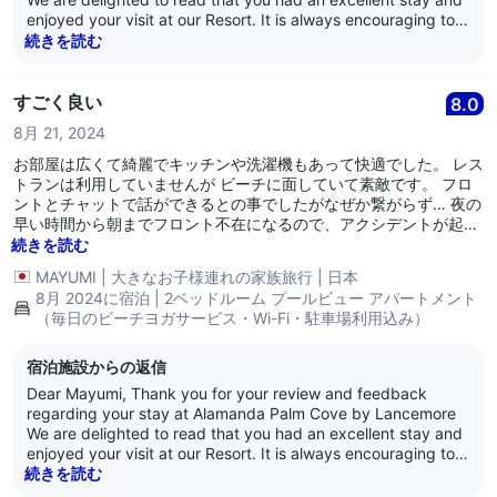
enjoyed your visit at our Resort. It is always encouraging to
learn that guests are satisfied with our service as it is what
続きを読む
we strive for every day. Thank you for your loyalty and we
look forward to welcoming you back again soon. Kind
Regards, The Alamanda Team
すごく良い
8.0
8月 21, 2024
お部屋は広くて綺麗でキッチンや洗濯機もあって快適でした。 レス
トランは利用していませんが ビーチに面していて素敵です。 フロ
ントとチャットで話ができるとの事でしたがなぜか繋がらず… 夜の
早い時間から朝までフロント不在になるので、アクシデントが起き
た時にどうにもならず困りました。
続きを読む
MAYUMI
|
大きなお子様連れの家族旅行
|
日本
8月 2024に宿泊 | 2ベッドルーム プールビュー アパートメント
（毎日のビーチヨガサービス・Wi-Fi・駐車場利用込み）
宿泊施設からの返信
Dear Mayumi, Thank you for your review and feedback
regarding your stay at Alamanda Palm Cove by Lancemore
We are delighted to read that you had an excellent stay and
enjoyed your visit at our Resort. It is always encouraging to
learn that guests are satisfied with our service as it is what
続きを読む
we strive for every day. Thank you for your loyalty and we