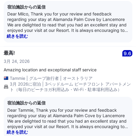
宿泊施設からの返信
Dear Milco, Thank you for your review and feedback
regarding your stay at Alamanda Palm Cove by Lancemore
We are delighted to read that you had an excellent stay and
enjoyed your visit at our Resort. It is always encouraging to
learn that guests are satisfied with our service as it is what
続きを読む
we strive for every day. Thank you for your loyalty and we
look forward to welcoming you back again soon. Kind
Regards, The Alamanda Team
最高!
9.6
3月 24, 2026
Amazing location and exceptional staff service
Tammie
|
グループ旅行者
|
オーストラリア
3月 2026に宿泊 | 3ベッドルーム ビーチフロント アパートメン
ト（毎日のビーチヨガ利用込み・Wi-Fi・駐車場利用込み）
宿泊施設からの返信
Dear Tammie, Thank you for your review and feedback
regarding your stay at Alamanda Palm Cove by Lancemore
We are delighted to read that you had an excellent stay and
enjoyed your visit at our Resort. It is always encouraging to
learn that guests are satisfied with our service as it is what
続きを読む