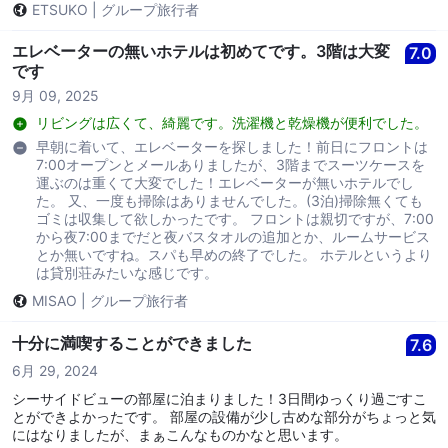
ETSUKO
|
グループ旅行者
エレベーターの無いホテルは初めてです。3階は大変
7.0
です
9月 09, 2025
リビングは広くて、綺麗です。洗濯機と乾燥機が便利でした。
早朝に着いて、エレベーターを探しました！前日にフロントは
7:00オープンとメールありましたが、3階までスーツケースを
運ぶのは重くて大変でした！エレベーターが無いホテルでし
た。 又、一度も掃除はありませんでした。(3泊)掃除無くても
ゴミは収集して欲しかったです。 フロントは親切ですが、7:00
から夜7:00までだと夜バスタオルの追加とか、ルームサービス
とか無いですね。スパも早めの終了でした。 ホテルというより
は貸別荘みたいな感じです。
MISAO
|
グループ旅行者
十分に満喫することができました
7.6
6月 29, 2024
シーサイドビューの部屋に泊まりました！3日間ゆっくり過ごすこ
とができよかったです。 部屋の設備が少し古めな部分がちょっと気
にはなりましたが、まぁこんなものかなと思います。