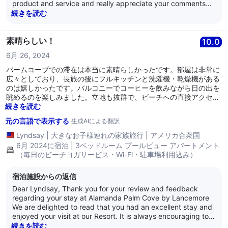
product and service and really appreciate your comments
できると思います！）
about your stay with us. My apologies we did not meet your
続きを読む
expectations on this occasion please allow me to express my
sincere apologies. We appreciate your sharing your
concerns, and it is our hope that you will give us the
素晴らしい！
10.0
opportunity to better serve you soon. I appreciate your
6月 26, 2024
hesitation to return, however if you choose too, please
contact me directly so I can assist with your booking and
パームコーブでの滞在は本当に素晴らしかったです。部屋は非常に
ensure a memorable stay for all the right reasons. Kind
広々としており、長旅の後にフルキッチンと洗濯機・乾燥機がある
Regards, The Alamanda Team
のは嬉しかったです。バルコニーでコーヒーを飲みながら日の出を
眺めるのを楽しみました。立地も抜群で、ビーチへの直接アクセス
と無料のセキュリティ駐車場がありました。ヌヌでの朝食は素晴ら
続きを読む
しかったです。非常に楽しい滞在で、私たちは離れたくありません
元の言語で表示する
生成AIによる翻訳
でした！
Lyndsay
|
大きなお子様連れの家族旅行
|
アメリカ合衆国
6月 2024に宿泊 | 3ベッドルーム プールビュー アパートメント
（毎日のビーチヨガサービス・Wi-Fi・駐車場利用込み）
宿泊施設からの返信
Dear Lyndsay, Thank you for your review and feedback
regarding your stay at Alamanda Palm Cove by Lancemore
We are delighted to read that you had an excellent stay and
enjoyed your visit at our Resort. It is always encouraging to
learn that guests are satisfied with our service as it is what
続きを読む