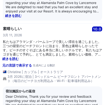
regarding your stay at Alamanda Palm Cove by Lancemore
We are delighted to read that you had an excellent stay and
enjoyed your visit at our Resort. It is always encouraging to
learn that guests are satisfied with our service as it is what
続きを読む
we strive for every day. Thank you for your loyalty and we
look forward to welcoming you back again soon. Kind
Regards, The Alamanda Team
素晴らしい
10.0
3月 11, 2026
私たちはアラマンダ・パームコーブで美しい滞在を過ごしました。
三つの寝室のビーチフロントに泊まり、景色は素晴らしかったで
す。ビーチのすぐそばにある本当に美しいホテルです。 私たちはア
ゴダを通じて予約し、とても満足しました。素晴らしい価格、アゴ
ダとホテルの両方からの優れたコミュニケーション。ホテルのスタ
続きを読む
ッフはとても親切で、部屋はとても清潔で、すべてが完璧でした。
元の言語で表示する
生成AIによる翻訳
Christine
|
カップル
|
オーストラリア
3月 2026に宿泊 | 3ベッドルーム ビーチフロント アパートメン
ト（毎日のビーチヨガ利用込み・Wi-Fi・駐車場利用込み）
宿泊施設からの返信
Dear Christine, Thank you for your review and feedback
regarding your stay at Alamanda Palm Cove by Lancemore
We are delighted to read that you had an excellent stay and