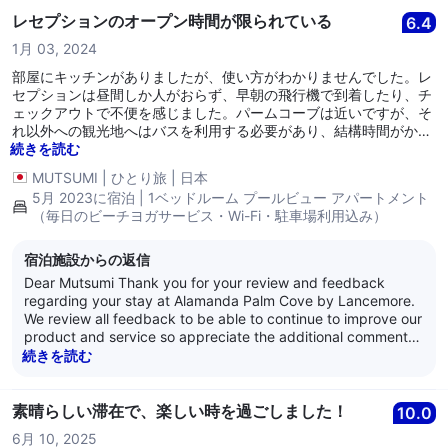
レセプションのオープン時間が限られている
6.4
1月 03, 2024
部屋にキッチンがありましたが、使い方がわかりませんでした。レ
セプションは昼間しか人がおらず、早朝の飛行機で到着したり、チ
ェックアウトで不便を感じました。パームコーブは近いですが、そ
れ以外への観光地へはバスを利用する必要があり、結構時間がかか
ります。
続きを読む
MUTSUMI
|
ひとり旅
|
日本
5月 2023に宿泊 | 1ベッドルーム プールビュー アパートメント
（毎日のビーチヨガサービス・Wi-Fi・駐車場利用込み）
宿泊施設からの返信
Dear Mutsumi Thank you for your review and feedback
regarding your stay at Alamanda Palm Cove by Lancemore.
We review all feedback to be able to continue to improve our
product and service so appreciate the additional comments.
My apologies we have missed the mark in a number of
続きを読む
instances with some simple service offerings. Despite this I
hope we can welcome you back in the future and provide
you with a memorable stay for all the right reasons. Kind
素晴らしい滞在で、楽しい時を過ごしました！
10.0
Regards, The Alamanda Team
6月 10, 2025