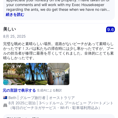
your comments and will work with my Exec Housekeeper
regarding the ants, we do get these when we have no rain
for a while as they are searching for water. We do also have
続きを読む
bug soray avaiable in all rooms to combat this. Kind Regards
Alamanda Management
美しい
9.6
8月 25, 2025
完璧な眺めと素晴らしい場所。道路がないビーチがあって素晴らし
かったです！スパは私たちの滞在時には少し寒かったですが、プー
ルの担当者が修理に最善を尽くしてくれました。全体的にとても素
晴らしかったです。
元の言語で表示する
生成AIによる翻訳
Beth
|
グループ旅行者
|
オーストラリア
8月 2025に宿泊 | 3ベッドルーム プールビュー アパートメント
（毎日のビーチヨガサービス・Wi-Fi・駐車場利用込み）