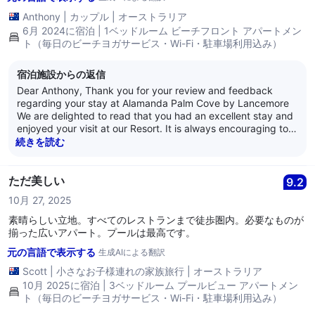
Anthony
|
カップル
|
オーストラリア
6月 2024に宿泊 | 1ベッドルーム ビーチフロント アパートメン
ト（毎日のビーチヨガサービス・Wi-Fi・駐車場利用込み）
宿泊施設からの返信
Dear Anthony, Thank you for your review and feedback
regarding your stay at Alamanda Palm Cove by Lancemore
We are delighted to read that you had an excellent stay and
enjoyed your visit at our Resort. It is always encouraging to
learn that guests are satisfied with our service as it is what
続きを読む
we strive for every day. Thank you for your loyalty and we
look forward to welcoming you back again soon. Kind
Regards, The Alamanda Team
ただ美しい
9.2
10月 27, 2025
素晴らしい立地。すべてのレストランまで徒歩圏内。必要なものが
揃った広いアパート。プールは最高です。
元の言語で表示する
生成AIによる翻訳
Scott
|
小さなお子様連れの家族旅行
|
オーストラリア
10月 2025に宿泊 | 3ベッドルーム プールビュー アパートメン
ト（毎日のビーチヨガサービス・Wi-Fi・駐車場利用込み）