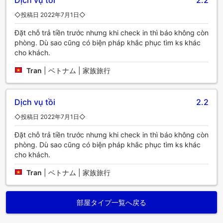
Dịch vụ tồi
2.2
◇投稿日 2022年7月1日◇
Đặt chỗ trả tiền trước nhưng khi check in thì báo không còn
phòng. Dù sao cũng có biện pháp khắc phục tìm ks khác
cho khách.
Tran
|
ベトナム | 家族旅行
Dịch vụ tồi
2.2
◇投稿日 2022年7月1日◇
Đặt chỗ trả tiền trước nhưng khi check in thì báo không còn
phòng. Dù sao cũng có biện pháp khắc phục tìm ks khác
cho khách.
Tran
|
ベトナム | 家族旅行
部屋タイプ一覧へ戻る