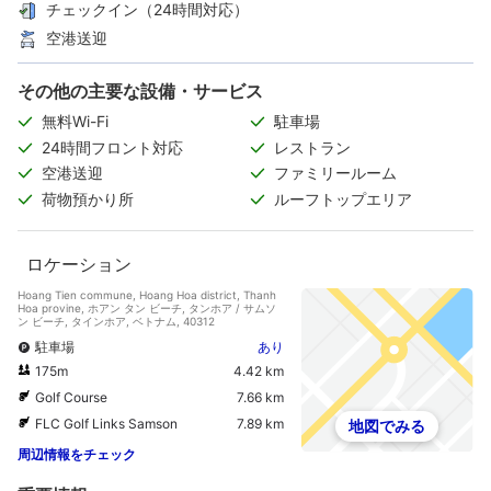
チェックイン（24時間対応）
空港送迎
その他の主要な設備・サービス
無料Wi-Fi
駐車場
24時間フロント対応
レストラン
空港送迎
ファミリールーム
荷物預かり所
ルーフトップエリア
ロケーション
Hoang Tien commune, Hoang Hoa district, Thanh
Hoa provine, ホアン タン ビーチ, タンホア / サムソ
ン ビーチ, タインホア, ベトナム, 40312
駐車場
あり
175m
4.42 km
Golf Course
7.66 km
FLC Golf Links Samson
7.89 km
地図でみる
周辺情報をチェック