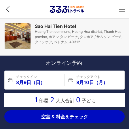
Sao Hai Tien Hotel
Hoang Tien commune, Hoang Hoa district, Thanh Hoa
provine, ホアン タン ビーチ, タンホア / サムソン ビーチ,
タインホア, ベトナム, 40312
オンライン予約
チェックイン
チェックアウト
8月9日（日）
8月10日（月）
1
2
0
部屋
大人合計
子ども
空室 & 料金をチェック