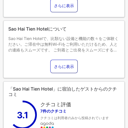
添い寝の場合は宿泊無料です。
さらに表示
13歳以上のゲストは大人とみなされます。
エキストラベッドの追加可否は、お部屋タイプにより異なり
ます。各部屋タイプ欄の記載をご確認ください。
Sao Hai Tien Hotelについて
Sao Hai Tien Hotelで、比類ない設備と機能の数々をご体験く
ださい。ご滞在中は無料Wi-Fiをご利用いただけるため、人と
の連絡もスムーズです。 ご到着とご出発をスムーズにするた
め、チェックイン前に空港送迎サービスを事前にご予約いた
だけます。 当宿泊施設が提供する送迎サービスを利用すれ
さらに表示
ば、タンホア / サムソン ビーチの魅力を手軽に発見できま
す。お車でお越しの際は、便利な敷地内駐車場をご利用くだ
さい。コンシェルジュサービスなど、フロントデスクで必要
なサポートをいつでも受けることができます。 サポートが必
「Sao Hai Tien Hotel」に宿泊したゲストからのクチ
要な場合は、当チケットサービスでは、近隣で開催される最
コミ
高のショーやイベントのチケット手配や予約もお手伝いしま
す。また、室内設備・サービスとしてルームサービスをご用
クチコミ評価
意しておりますので、快適なご滞在をお楽しみいただけま
7件のクチコミ
3.1
す。 Sao Hai Tien Hotelでは、快適なご滞在をサポートする便
クチコミは利用者のみから投稿されています
利な設備とサービスを備えた客室をご用意しています。Sao
Hai Tien Hotelの客室にはエアコンやリネンサービスが完備さ