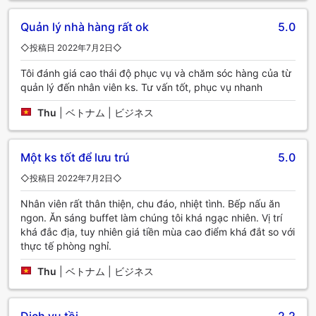
Quản lý nhà hàng rất ok
5.0
◇投稿日 2022年7月2日◇
Tôi đánh giá cao thái độ phục vụ và chăm sóc hàng của từ
quản lý đến nhân viên ks. Tư vấn tốt, phục vụ nhanh
Thu
|
ベトナム | ビジネス
Một ks tốt để lưu trú
5.0
◇投稿日 2022年7月2日◇
Nhân viên rất thân thiện, chu đáo, nhiệt tình. Bếp nấu ăn
ngon. Ăn sáng buffet làm chúng tôi khá ngạc nhiên. Vị trí
khá đắc địa, tuy nhiên giá tiền mùa cao điểm khá đắt so với
thực tế phòng nghỉ.
Thu
|
ベトナム | ビジネス