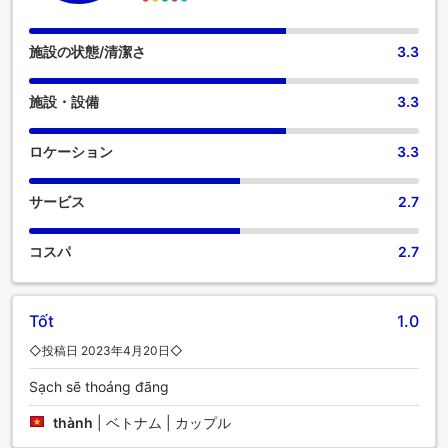
れておりますので、快適な滞在を求めるお客様のニーズにお
応えします。一部の客室では、ビデオストリーミング、新
聞、テレビなどのアミューズメントをお楽しみいただけま
施設の状態/清潔さ
3.3
す。 コーヒーや紅茶を淹れるのに必要なものがすべて揃って
いる便利な部屋もあるのでご安心ください。Sao Hai Tien
施設・設備
3.3
Hotelの特定の客室では、バスルームにバスローブ、タオル、
ドライヤーをご用意しております。 Sao Hai Tien Hotelでは、
追加料金なしで提供される豪華な朝食で一日が始まります。
ロケーション
3.3
コーヒーは誰しもが嗜みます。敷地内のコーヒーショップで
は、毎朝、あるいはいつでも、淹れたての本格的なコーヒー
サービス
2.7
をお楽しみいただけます。ご滞在中、当宿泊施設では、ご満
足いただけるお料理の数々をご堪能いただけます。 卓越した
料理の腕をお持ちですか？当宿泊施設内の調理設備で個人的
コスパ
2.7
に食事を用意しましょう。
Tốt
1.0
◇投稿日 2023年4月20日◇
Sạch sẽ thoáng đãng
thành
|
ベトナム | カップル