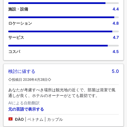
屋のデザインに組み込まれています。 多くの客室には、室内
施設・設備
4.4
ビデオストリーミング、日刊新聞、テレビがあり、ゲストを
楽しませてくれます。 一部の客室にはコーヒーや紅茶を淹れ
るのに必要なものがすべて揃っているので、のどの渇きを潤
ロケーション
4.8
すことができます。 客室のバスルームには、バスローブ、タ
オル、ドライヤーを備え付けております。 自分で料理を作り
サービス
4.7
たいですか？敷地内に調理設備があれば、きっとご満足いた
だけることでしょう。
コスパ
4.5
検討に値する
5.0
◇投稿日 2026年4月28日◇
あなたが考慮すべき場所は観光地の近くで、部屋は清潔で風
通しが良く、ホテルのオーナーがとても親切です。
AIによる自動翻訳
元の言語で表示する
ĐÀO
|
ベトナム | カップル