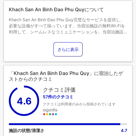
宿泊可能最小年齢：1歳
Khach San An Binh Đao Phu Quyについて
Khach San An Binh Đao Phu Quy完璧なサービスを提供し、
必要な設備がすべて揃っています。当宿泊施設の無料Wi-Fiを
利用して、シームレスなコミュニケーションを。当宿泊施設
で提供される送迎サービスにより、フエン フー クイを楽に散
策することができます。 ご宿泊のお客様は無料駐車場をご利
さらに表示
用いただけます。定評のある当宿泊施設では、お客様のご滞
在中、フロントデスクのスタッフが、コンシェルジュサービ
スなどの様々なサービスを提供しています。長期滞在のお客
様も、単に清潔な衣類が必要なお客様も、当宿泊施設では、
「Khach San An Binh Đao Phu Quy」に宿泊したゲ
敷地内にあるランドリーサービスをご利用いただくことで、
ストからのクチコミ
大切な旅行着を常に清潔に保つことができます。 リラックス
したい方のために、ルームサービスなどの便利な設備・サー
クチコミ評価
ビスをご用意しております。Khach San An Binh Đao Phu
57件のクチコミ
4.6
Quyでくつろぎのひとときを。当宿泊施設は完全禁煙です。
クチコミは利用者のみから投稿されています
喫煙を希望される方には、指定された喫煙ゾーンがありま
す。当宿泊施設には、快適な眠りに必要なすべての便利な設
備が整っております。 一部の客室にはエアコンやリネンのサ
ービスが備わっておりますので、快適なご滞在をお楽しみく
ださい。 Khach San An Binh Đao Phu Quyの一部客室では、
施設の状態/清潔さ
4.7
独立したリビングルーム、あるいはバルコニーやテラスが部