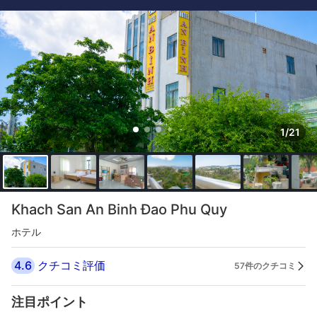
1/21
Khach San An Binh Đao Phu Quy
ホテル
4.6
クチコミ評価
57件のクチコミ
注目ポイント