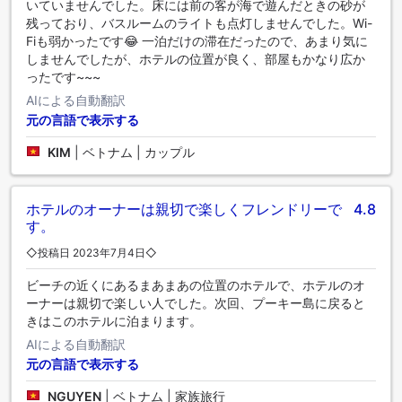
いていませんでした。床には前の客が海で遊んだときの砂が
残っており、バスルームのライトも点灯しませんでした。Wi-
Fiも弱かったです😂 一泊だけの滞在だったので、あまり気に
しませんでしたが、ホテルの位置が良く、部屋もかなり広か
ったです~~~
AIによる自動翻訳
元の言語で表示する
KIM
|
ベトナム | カップル
ホテルのオーナーは親切で楽しくフレンドリーで
4.8
す。
◇投稿日 2023年7月4日◇
ビーチの近くにあるまあまあの位置のホテルで、ホテルのオ
ーナーは親切で楽しい人でした。次回、プーキー島に戻ると
きはこのホテルに泊まります。
AIによる自動翻訳
元の言語で表示する
NGUYEN
|
ベトナム | 家族旅行