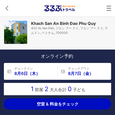
Khach San An Binh Đao Phu Quy
402 Vo Van Kiet, フエン フー クイ, フエン フー クイ, ラ
ムドン, ベトナム, 700000
オンライン予約
チェックイン
チェックアウト
8月6日（木）
8月7日（金）
1
2
0
部屋
大人合計
子ども
空室 & 料金をチェック