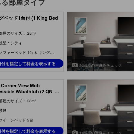
ある部屋タイプ
ベッド1台付 (1 King Bed
部屋のサイズ： 25m²
眺望：シティ
ソファーベッド 1台 & キングベッド 1台
日付を指定して料金を表示する
お部屋の写真をチェック
 Corner View Mob
ssible W/bathtub (2 QN
...
NER VIEW MOB
部屋のサイズ： 28m²
ESSIBLE W/BATHTUB)
禁煙
クイーンベッド 2台
日付を指定して料金を表示する
お部屋の写真をチェック