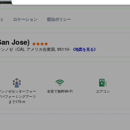
ミ
ロケーション
宿泊ポリシー
宿泊施設に備わっていると予測される快適さや客室のレベルを示すもの
n Jose)
, サンノゼ（CA), アメリカ合衆国, 95110
- 《地図を見る》
サンノゼセンターフォー
全室で無料Wi-Fi
エアコン
ザパフォーミングアーツ
まで170 m