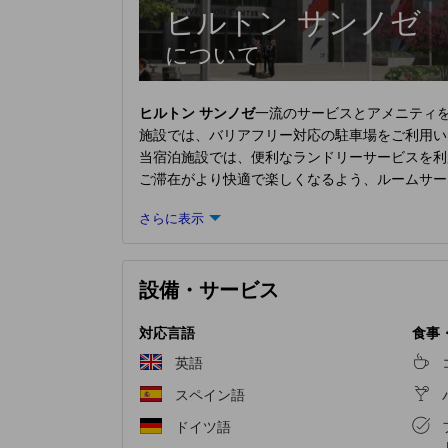
ヒルトン サンノゼ
について
ヒルトン サンノゼ
一流のサービスとアメニティを
施設では、バリアフリー対応の駐車場をご利用い
当宿泊施設では、便利なランドリーサービスを利
ご滞在がより快適で楽しくなるよう、ルームサー
た各客室は、快適さを保ちながら、静かな眠りを
さらに表示
提供しています。一部の客室では、室内ビデオス
でお飲み物をご用意しております。
ヒルトン サ
フェで上質なコーヒーを楽しみながら、リフレッ
設備・サービス
ションが常に用意されています。 当宿泊施設の
ティをお楽しみください。 当宿泊施設のプール
対応言語
食事
英語
スペイン語
ドイツ語