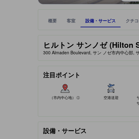
概要
客室
設備・サービス
クチコ
星評価は、提携サイトから受け取った情報であり、
tooltip
星評価、最高5の内4
ヒルトン サンノゼ (Hilton Sa
300 Almaden Boulevard, サン ノゼ市内中心部
（市内中心地）
注目ポイント
67%が好評価
クチコミに基づく評価
（市内中心地）
空港送迎
設備・サービス