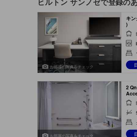
ヒルトン サンノゼ
で登録の
キング
)
お部屋の写真をチェック
2 Qn
Acce
COR
ACC
お部屋の写真をチェック