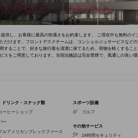
提供し、お客様に最高の快適さをお約束します。 ご滞在中も無料のイ
ただけます。フロントデスクチームは、コンシェルジュサービスなどの
用することで、好きな旅行着を清潔に保てるため、荷物を軽くすること
ビスをご用意しております。当宿泊施設は完全禁煙で、風通しの良い環
お約束する様々な機能を備えています。一部の客室では、お客様の利便
トリーミング、日刊新聞、テレビなど、一流の室内エンターテイメント
ンノゼ
の特定の客室では、バスルームにバスローブ、タオル、ドライヤ
シュした気分で一日を始めましょう。当宿泊施設では様々な素晴らしい
エンターテイメントオプションで、旅の仲間と楽しい夜をお過ごしくだ
で水に浸かり、水浴びをしたり、何往復も泳いだりすることで、日々の
・ドリンク・スナック類
スポーツ設備
コーヒーショップ
ゴルフ
バー
その他サービス
フルアメリカンブレックファース
24時間セキュリティ
ト