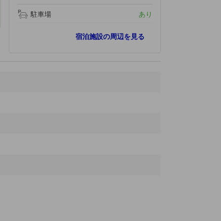
駐車場
あり
人気スポット
宿泊施設の周辺を見る
子供発明博物館
270 ｍ
ザ・テック・インタラクティブ
290 ｍ
セント・ホセフ大聖堂
570 ｍ
SAPセンター
930 ｍ
ミュニシパル・ローズ・ガーデン
2.6 km
最寄りスポット
モノポリー・イン・ザ・パーク
70 ｍ
Hilton
70 ｍ
サンノゼセンターフォーザパフォーミングアーツ
170 ｍ
サンノゼ マックエンリーコンベンションセンター
170 ｍ
サンノゼ公立図書館
180 ｍ