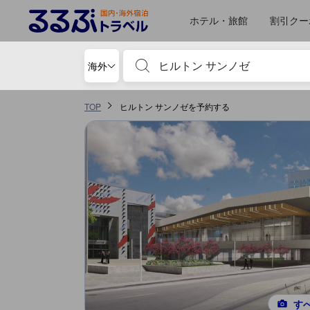
るるぶトラベルに掲載されているクチコミは実際に予約をし、宿泊を終
tooltip
詳細を見る
ロケーションスコア 5点満点中4.6点 サンノゼ（CA)における高スコア
施設の状態/清潔さスコア 5点満点中4.5点 サンノゼ（CA)における高スコア
サービススコア 5点満点中4.2点 サンノゼ（CA)における高スコア
施設・設備スコア 5点満点中4.1点 サンノゼ（CA)における高スコア
お部屋の快適さ・クオリティスコア 5点満点中3.8点
コスパスコア 5点満点中3.8点
ホテル・旅館
割引クー
宿泊施設名やキーワードを入力し、矢印キー
海外
TOP
ヒルトン サンノゼを予約する
す