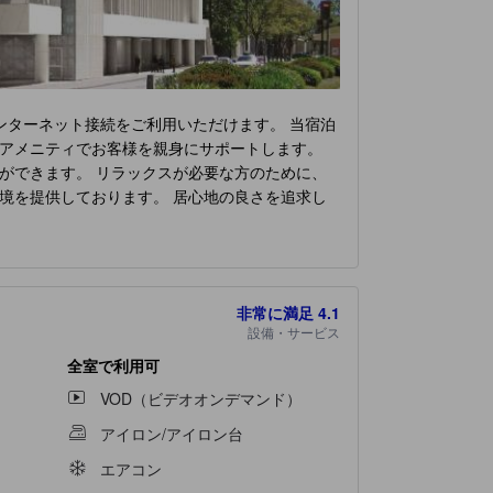
ンターネット接続をご利用いただけます。 当宿泊
アメニティでお客様を親身にサポートします。
ができます。 リラックスが必要な方のために、
境を提供しております。 居心地の良さを追求し
性と満足のために、エアコンやリネンサービスを
をお楽しみいただけます。一部の客室では、室内
ーをご用意しております。 当宿泊施設内にあるカ
食事が提供され、魅力的で簡単に利用できるオプ
非常に満足
4.1
さい。
ヒルトン サンノゼ
にある数々のアクティビ
設備・サービス
活力を取り戻すのに最適です。
全室で利用可
VOD（ビデオオンデマンド）
アイロン/アイロン台
エアコン