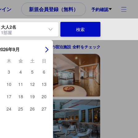
め、これから宿泊選びをされるユーザーにとっても参考となる信頼でき
ンイン
新規会員登録（無料）
予約確認
大人2名
検索
1部屋
ーを使用して、チェックイン日とチェックアウト日を移動します。エン
サンノゼ（CA)の宿泊施設 全軒をチェック
2026年9月
木
金
土
日
3
4
5
6
10
11
12
13
17
18
19
20
24
25
26
27