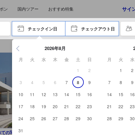
えたゲストから提供されています。実際の経験に基づいた内容であるた
サイ
ポン
国内ツアー
おすすめ特集
やタブキーで進み、エンターキーを押して内容を確定して、検索します。
チェックイン日
チェックアウト日
エンターキーを押して日付選択画面の操作を開始します。方向キ
2026年8月
月
火
水
木
金
土
日
月
火
水
1
2
1
2
3
4
5
6
7
8
9
7
8
9
10
11
12
13
14
15
16
14
15
16
17
18
19
20
21
22
23
21
22
23
24
25
26
27
28
29
30
28
29
30
31
べての写真を見る