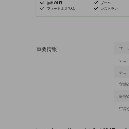
無料Wi-Fi
プール
フィットネス/ジム
レストラン
重要情報
サー
チェ
チェ
立地
最寄
空港