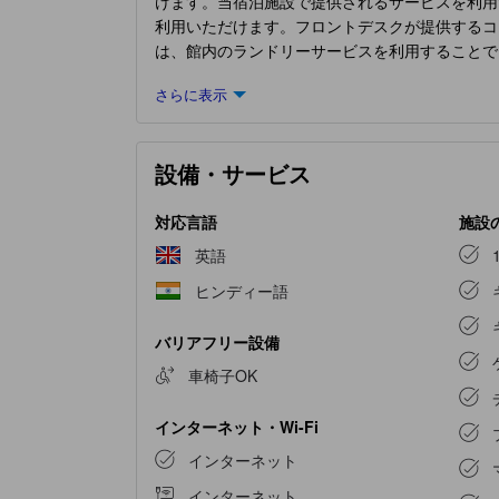
けます。当宿泊施設で提供されるサービスを利用
利用いただけます。フロントデスクが提供するコ
は、館内のランドリーサービスを利用することで
なら、ルームサービスなどの室内設備・サービス
さらに表示
ます。喫煙は指定された喫煙ゾーンに限られます
コンやリネンサービスを備えたお部屋もございま
一流の室内エンターテイメントをお楽しみいただ
設備・サービス
の客室バスルームで利用できるヘアドライヤー
ている美味しい無料朝食で、楽しい一日を始めま
ーツ施設のある手つかずの白いゲレンデを毎日訪
対応言語
施設
ことで、日々の活力を取り戻すのに最適です。 
英語
ヒンディー語
バリアフリー設備
車椅子OK
インターネット・Wi-Fi
インターネット
インターネット