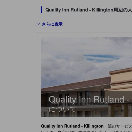
Quality Inn Rutland - Killin
さらに表示
Quality Inn Rutland - 
について
Quality Inn Rutland - Killington
一流のサービ