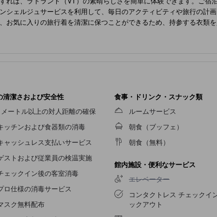
すれば、ラトランド（VT）の素晴らしさを簡単に体験できます。ご宿
ンシェルジュサービスを利用して、毎日のアクティビティや旅行の計画
、お気に入りの旅行着を清潔に保つことができるため、持参する衣類を
で、お部屋で過ごす時間を最大限にお楽しみいただけます。当宿泊施設
。 居心地の良さを追求した各客室は、快適さを保ちながら、静かな眠
すので、快適なご滞在をお楽しみいただけます。一部の客室では、室内
けます。 一部の客室では、お客様のご要望に応じたお飲み物をご用意
をご利用可能ですので、清潔を維持し、快適にお過ごしください。
Quali
しょう。
Quality Inn Rutland - Killington
には、お客様が楽しめるレク
れて、冬の楽しみをさらに深めましょう。 当宿泊施設のプールで水に
の清潔さおよび安全性
食事・ドリンク・スナック類
当宿泊施設に立ち寄り、設備の整ったエクササイズ設備を利用して、休
1メートル以上の対人距離の確保
ルームサービス
キッチンおよび食器類の消毒
朝食（ブッフェ）
キャッシュレス支払いサービス
朝食（無料）
ゲストおよび従業員の検温実施
館内施設・便利なサービス
チェックイン後の客室消毒
エレベーター不可
エレベーター
プロ仕様の消毒サービス
コンタクトレス チェックイン
ックアウト
マスク無料配布