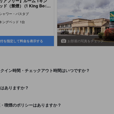
リアフリー】ルーム 1キン
ド（禁煙） (1 King Bed,
...
moking, Accessible)
シャワー・バスタブ
キングベッド 1台
お部屋の写真をチェック
付を指定して料金を表示する
ingtonのチェックイン時間・チェックアウト時間はいつですか？
nに駐車場はありますか？
gtonでの禁煙・喫煙のポリシーはありますか？