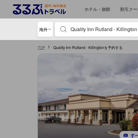
るるぶトラベルに掲載されているクチコミは実際に予約をし、宿泊を終
tooltip
詳細を見る
ロケーションスコア 5点満点中3点 ラトランド（VT）における高スコア
サービススコア 5点満点中3点 ラトランド（VT）における高スコア
コスパスコア 5点満点中2点 ラトランド（VT）における高スコア
施設の状態/清潔さスコア 5点満点中1点 ラトランド（VT）における高スコア
施設・設備スコア 5点満点中1点 ラトランド（VT）における高スコア
ホテル・旅館
割引クー
宿泊施設名やキーワードを入力し、矢印キー
海外
TOP
Quality Inn Rutland - Killingtonを予約する
す