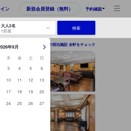
め、これから宿泊選びをされるユーザーにとっても参考となる信頼でき
ンイン
新規会員登録（無料）
予約確認
大人2名
検索
1部屋
ーを使用して、チェックイン日とチェックアウト日を移動します。エン
ラトランド（VT）の宿泊施設 全軒をチェック
2026年9月
木
金
土
日
3
4
5
6
10
11
12
13
17
18
19
20
24
25
26
27