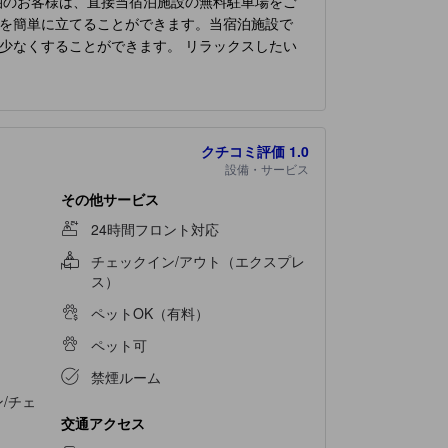
泊のお客様は、直接当宿泊施設の無料駐車場をご
を簡単に立てることができます。当宿泊施設で
少なくすることができます。 リラックスしたい
は完全禁煙で、風通しの良い環境を提供しており
りをお約束する様々な機能を備えています。エア
ビデオストリーミング、日刊新聞、テレビなど、
しております。バスローブ、タオル、または一部
クチコミ評価
1.0
ty Inn Rutland - Killington
で一貫してご提供し
設備・サービス
リエーション設備があります。 ウインタースポ
浸かり、水浴びをしたり、何往復も泳いだりする
その他サービス
日のカロリーを消費しましょう。
24時間フロント対応
チェックイン/アウト（エクスプレ
ス）
ペットOK（有料）
ペット可
禁煙ルーム
/チェ
交通アクセス