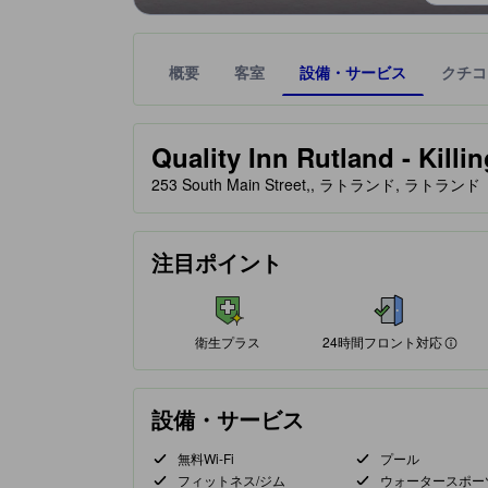
概要
客室
設備・サービス
クチコ
星評価は、提携サイトから受け取った情報であり、
tooltip
星評価、最高5の内2.5
Quality Inn Rutland - Killi
253 South Main Street,, ラトランド, ラトラ
24時間フロント対応
注目ポイント
衛生プラス
24時間フロント対応
設備・サービス
無料Wi-Fi
プール
フィットネス/ジム
ウォータースポー