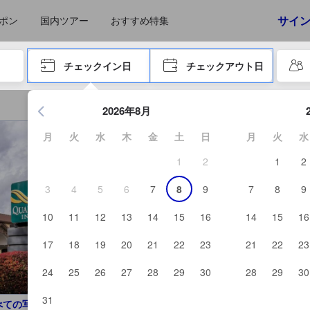
えたゲストから提供されています。実際の経験に基づいた内容であるた
サイ
ポン
国内ツアー
おすすめ特集
やタブキーで進み、エンターキーを押して内容を確定して、検索します。
チェックイン日
チェックアウト日
エンターキーを押して日付選択画面の操作を開始します。方向キ
2026年8月
月
火
水
木
金
土
日
月
火
水
1
2
1
2
3
4
5
6
7
8
9
7
8
9
10
11
12
13
14
15
16
14
15
16
17
18
19
20
21
22
23
21
22
23
24
25
26
27
28
29
30
28
29
30
31
べての写真を見る