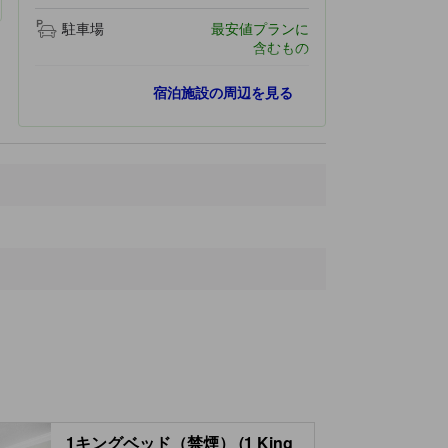
駐車場
最安値プランに
含むもの
最寄りスポット
宿泊施設の周辺を見る
Vermont State Fairgrounds
600 ｍ
Rutland Regional Medical Center
1.4 km
St. Peter's Church
1.8 km
Paramount Theater
1.8 km
Chaffee Art Center
1.9 km
1キングベッド（禁煙） (1 King