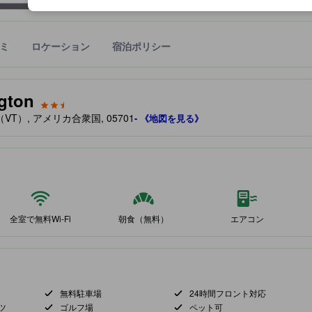
ミ
ロケーション
宿泊ポリシー
宿泊施設に備わっていると予測される快適さや客室のレベルを示すもの
ngton
ンド（VT）, アメリカ合衆国, 05701
- 《地図を見る》
全室で無料Wi-Fi
朝食（無料）
エアコン
無料駐車場
24時間フロント対応
ツ
ゴルフ場
ペット可