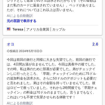
ジットとして追加で50ドル請求されたからです（その金額は
まだ私のカードに返金されていません）。ベッドがありまし
たが、それについてはこれ以上は言いません。
AIによる自動翻訳
元の言語で表示する
Teresa
|
アメリカ合衆国 | カップル
オヨ
2.6
◇投稿日 2024年5月13日◇
今回は前回の旅行と同様に大きな失望でした。前回の旅行で
は、4日間お湯が出ませんでした。今回は真夜中の後でした。
その時、私は弟のために部屋が必要でした。弟がチェックイ
ンしに行ったところ、「早期」チェックインのために75ドル
の追加料金を請求され、さらに50ドルのデポジットも必要だ
と言われました。弟はその金額を持っていませんでした。彼
はロビーで座っていました。それから2時間後でも「早期チェ
ックイン」の料金は70ドルのままでした。言うまでもなく、
これはいつも不便で失望させられる体験です！
AIによる自動翻訳