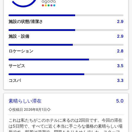
在を求めるお客様のニーズにお応えします。一部の客室で
は、ビデオストリーミング、新聞、テレビなどのアミューズ
メントをお楽しみいただけます。コーヒーや紅茶を淹れるの
に必要なものは、一部の部屋に揃っておりますのでご安心く
施設の状態/清潔さ
2.9
ださい。 OYO Hotel Mona Lake Muskegonのバスルームに
は、バスローブ、タオル、ヘアドライヤーをご用意しており
施設・設備
2.9
ます。 OYO Hotel Mona Lake Muskegonでは、便利な自動販
売機で24時間いつでもお手頃価格の軽食をお楽しみいただけ
ます。
ロケーション
2.8
サービス
3.5
コスパ
3.3
素晴らしい滞在
5.0
◇投稿日 2026年8月1日◇
これは私たちがこのホテルに来るのは2回目です。今回の滞在
は5日間で、すべてに近く本当に手ごろな価格の素晴らしい場
所です。部屋は清潔で、問題もありませんでした。スタッフ