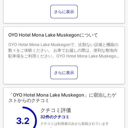
当施設では、ペット（犬のみ／最大約23kg）を同伴いただけ
ます。ペット1匹につき1日あたりUSD 20の料金がかかりま
さらに表示
す。1部屋あたり同伴できるペットは2匹までです。
0～2歳までのお子さま
添い寝の場合は宿泊無料です。＜ご注意＞ベビーベッドのご
利用には追加料金が発生する場合があります。また、利用可
OYO Hotel Mona Lake Muskegonについて
否は空き状況によります。
3～17歳までのお子さま
OYO Hotel Mona Lake Muskegonで、比類ない設備と機能の
添い寝の場合は宿泊無料です。
数々をご体験ください。 お車でお越しの際は、便利な敷地内
18歳以上のゲストは大人とみなされます。
駐車場をご利用ください。OYO Hotel Mona Lake Muskegon
エキストラベッドの追加可否は、お部屋タイプにより異なり
にはランドリーサービスがあり、衣類を清潔に保つことがで
ます。各部屋タイプ欄の記載をご確認ください。
きるため、最小限の荷物で旅行できます。 くつろぎたい方の
さらに表示
ために、ルームサービスなどの設備・サービスが簡単に利用
できるようになっています。OYO Hotel Mona Lake
Muskegonでの滞在を満喫しましょう。 すべてのお客様の健
康と利便性を確保するため、当宿泊施設内は全面禁煙となっ
「OYO Hotel Mona Lake Muskegon」に宿泊したゲ
ております。 すべてのゲストとスタッフの健康とウェルビー
ストからのクチコミ
イングのため、喫煙は決められた区域のみに制限されていま
す。OYO Hotel Mona Lake Muskegonでは、快適なご滞在を
クチコミ評価
サポートする便利な設備とサービスを備えた客室をご用意し
32件のクチコミ
3.2
ています。OYO Hotel Mona Lake Muskegonの客室にはエア
クチコミは利用者のみから投稿されています
コンやリネンサービスが完備されておりますので、快適な滞