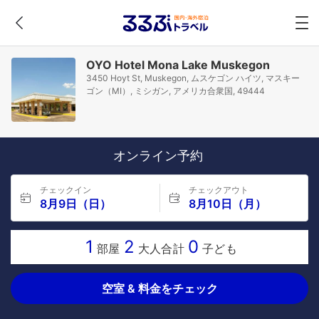
OYO Hotel Mona Lake Muskegon
3450 Hoyt St, Muskegon, ムスケゴン ハイツ, マスキー
ゴン（MI）, ミシガン, アメリカ合衆国, 49444
オンライン予約
チェックイン
チェックアウト
8月9日（日）
8月10日（月）
1
2
0
部屋
大人合計
子ども
空室 & 料金をチェック