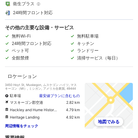
衛生プラス
24時間フロント対応
その他の主要な設備・サービス
無料Wi-Fi
無料駐車場
24時間フロント対応
キッチン
ペット可
ランドリー
全館禁煙
清掃サービス（毎日）
ロケーション
3450 Hoyt St, Muskegon, ムスケゴン ハイツ, マス
キーゴン（MI）, ミシガン, アメリカ合衆国, 49444
駐車場
最安値プランに含むもの
マスキーゴン郡空港
2.82 km
Hackley and Hume Historic Site
4.79 km
Heritage Landing
4.92 km
地図でみる
周辺情報をチェック
重要情報