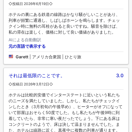
◇投稿日 2026年6月19日◇
ホテルの裏にある鉄道の線路はかなり騒がしいことがあり、
列車が頻繁に通過し、しばしばホーンを鳴らします。チェッ
クイン時に無料の耳栓があると良いですね。騒音を除けば、
私の滞在は楽しく、価格に対して良い価値がありました。
AIによる自動翻訳
元の言語で表示する
Garett
|
アメリカ合衆国 | ひとり旅
それは最低限のことです。
3.0
◇投稿日 2026年3月12日◇
ホテルは比較的安価でインターステートに近いという私たち
のニーズを満たしていました。しかし、私たちがチェックイ
ンしたとき（3月初旬の午後早め）、ヒーターがオフになって
いて部屋はおそらく50度でした。もし私たちが午後9時に到
着していたら、非常に寒い夜だったでしょう。下にある床は
コンクリートのようで、床は決して温まりませんでした。ま
た、ホテルは線路に近く、真夜中に複数の列車が通ります。