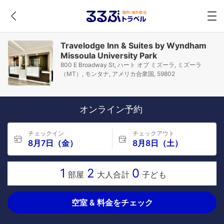
Travelodge Inn & Suites by Wyndham
Missoula University Park
800 E Broadway St, ハート オブ ミズーラ, ミズーラ
（MT）, モンタナ, アメリカ合衆国, 59802
オンライン予約
チェックイン
チェックアウト
8月7日（金）
8月8日（土）
1
2
0
部屋
大人合計
子ども
空室 & 料金をチェック