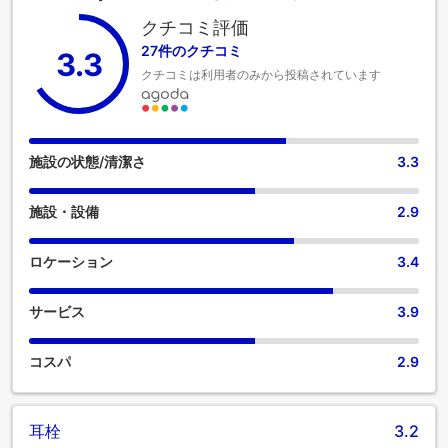
ヒーや紅茶を淹れるのに必要なものがすべて揃っていて便利
クチコミ評価
です。客室のバスルームには、必要なバスアメニティが備え
27件のクチコミ
3.3
付けられており、快適な滞在をお約束します。 食事に出かけ
クチコミは利用者のみから投稿されています
たくない場合は、当宿泊施設にある魅力的な料理の選択肢を
いつでも利用できます。
施設の状態/清潔さ
3.3
施設・設備
2.9
ロケーション
3.4
サービス
3.9
コスパ
2.9
耳栓
3.2