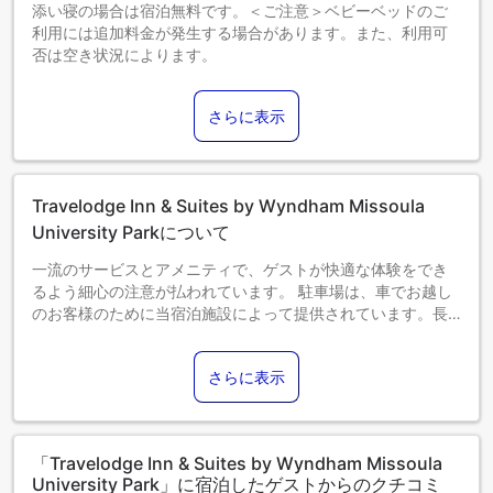
添い寝の場合は宿泊無料です。＜ご注意＞ベビーベッドのご
利用には追加料金が発生する場合があります。また、利用可
否は空き状況によります。
2～17歳までのお子さま
添い寝の場合は宿泊無料です。
さらに表示
18歳以上のゲストは大人とみなされます。
エキストラベッドの追加可否は、お部屋タイプにより異なり
ます。各部屋タイプ欄の記載をご確認ください。
Travelodge Inn & Suites by Wyndham Missoula
University Parkについて
一流のサービスとアメニティで、ゲストが快適な体験をでき
るよう細心の注意が払われています。 駐車場は、車でお越し
のお客様のために当宿泊施設によって提供されています。長
期滞在の際や必要な時には、ランドリーサービスを利用して
旅行着をキレイに保つことができます。当宿泊施設のルーム
さらに表示
サービスは、ご滞在に最適なオプションです。当宿泊施設内
は禁煙となっておりますのでご注意ください。 最高のくつろ
ぎをお約束するため、客室は魅力的なデザインで、基本的な
生活必需品をすべて備え、楽しい滞在を演出します。 客室内
「Travelodge Inn & Suites by Wyndham Missoula
でのビデオストリーミング、日刊紙、テレビなど、さまざま
University Park」に宿泊したゲストからのクチコミ
なアメニティをご用意しております。特定の部屋には、コー