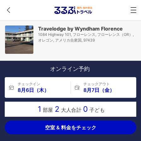
Travelodge by Wyndham Florence
1084 Highway 101, フローレンス, フローレンス（OR）,
オレゴン, アメリカ合衆国, 97439
オンライン予約
チェックイン
チェックアウト
8月6日（木）
8月7日（金）
1
2
0
部屋
大人合計
子ども
空室 & 料金をチェック