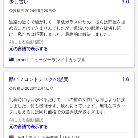
少し古い
3.0
◇投稿日 2024年5月20日◇
道路の近くで騒がしく、単板ガラスのため、彼らは部屋を埋
めることはできませんでしたが、道沿いの部屋を提供し続
け、私たちは拒否しました。最終的に解決しました。
AIによる自動翻訳
元の言語で表示する
john
|
ニュージーランド | カップル
酷いフロントデスクの態度
1.6
◇投稿日 2026年2月4日◇
到着時には口が出るだけで、目の前の女性にも同じように接
しました。何も機能せず、疲れ切っています。無礼なスタッ
フに耐えるには同じ価格での選択肢が多すぎます。
AIによる自動翻訳
元の言語で表示する
Jeff
|
アメリカ合衆国 | ひとり旅