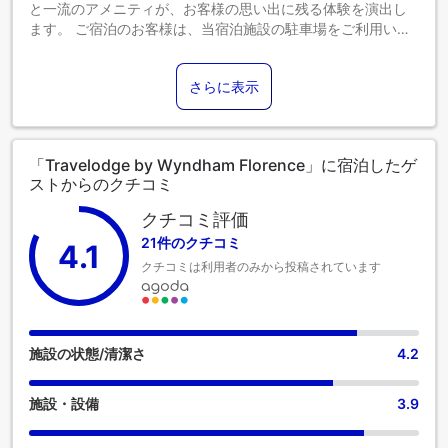
と一流のアメニティが、お客様の思い出に残る体験を演出し
ます。 ご宿泊のお客様は、当宿泊施設の駐車場をご利用いた
だけます。 コンシェルジュサービスなどのフロントデスクサ
ービスもご利用いただけます。 Travelodge by Wyndham
さらに表示
Florenceのランドリーサービスを利用すれば、一番お気に入
りの服装を繰り返し楽しむことができます。 Travelodge by
Wyndham Florenceの客室は、快適で家庭的な雰囲気をお客
様に提供するために、心を込めて作られ、飾られておりま
「Travelodge by Wyndham Florence」に宿泊したゲ
す。ご満足いただけるよう、一部の客室にはエアコンが備わ
ストからのクチコミ
っており、より快適にご滞在いただけるリネンサービスもご
ざいます。一部の客室では、室内でのビデオストリーミン
クチコミ評価
グ、日刊新聞、テレビなどの娯楽をお楽しみいただけます。
21件のクチコミ
4.1
一部の客室では、コーヒーや紅茶を淹れるのに必要なものが
クチコミは利用者のみから投稿されています
すべて揃っております。 バスルームの重要性を理解している
当宿泊施設では、バスローブ、タオル、ドライヤーをご用意
しております。 Travelodge by Wyndham Florenceでは、軽
食や飲料の自動販売機を24時間ご利用いただけます。
Travelodge by Wyndham Florenceにある数々のアクティビ
施設の状態/清潔さ
4.2
ティをお楽しみください。 スイミングプールに飛び込んで、
完璧な休日を始めましょう。
施設・設備
3.9