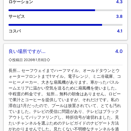
ロケーション
4.3
サービス
3.8
コスパ
4.1
良い場所ですが...
4.0
◇投稿日 2026年1月8日◇
長所... セーフウェイまでハーフマイル、オールドタウンとウ
ォーターフロントまで1マイル。電子レンジ、ミニ冷蔵庫、コ
ーヒーメーカー、大きな扇風機があります。寒かったバスル
ームエリアに温かい空気を送るために扇風機を使いました。
中程度の料金です。 短所... 無料の朝食はありません。ロビー
で果汁とコーヒーを提供していますが、それだけです。私の
滞在は1月だったので、プールは放置されていて、とても汚れ
ていました。テレビの受信に問題があり、テレビはブラック
アウトしてバッファリングし、時折信号が途切れました。見
たいチャンネルを選ぶためのテレビガイドのナビゲート方法
がわかりませんでした。見たくない不明瞭なチャンネルを過