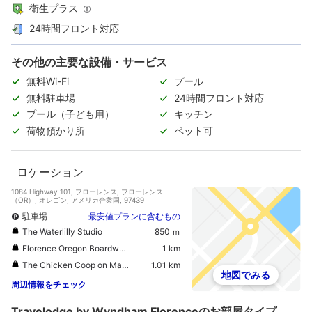
衛生プラス
24時間フロント対応
その他の主要な設備・サービス
無料Wi-Fi
プール
無料駐車場
24時間フロント対応
プール（子ども用）
キッチン
荷物預かり所
ペット可
ロケーション
1084 Highway 101, フローレンス, フローレンス
（OR）, オレゴン, アメリカ合衆国, 97439
駐車場
最安値プランに含むもの
The Waterlilly Studio
850 ｍ
Florence Oregon Boardwalk Market
1 km
The Chicken Coop on Maple
1.01 km
地図でみる
周辺情報をチェック
Travelodge by Wyndham Florenceのお部屋タイプ