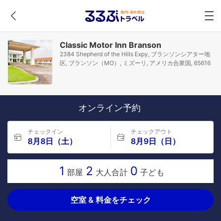
Classic Motor Inn Branson
2384 Shepherd of the Hills Expy, ブランソンシアター地
区, ブランソン（MO）, ミズーリ, アメリカ合衆国, 65616
オンライン予約
チェックイン
チェックアウト
8月8日（土）
8月9日（日）
1
2
0
部屋
大人合計
子ども
空室 & 料金をチェック