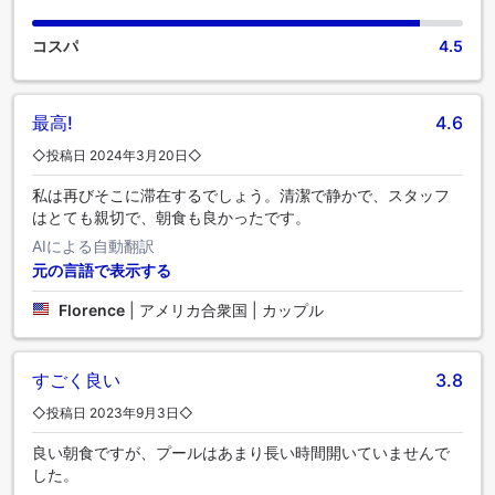
ニティをご用意しております。プールでリフレッシュして、
思い出に残る休日をお過ごしください。
コスパ
4.5
最高!
4.6
◇投稿日 2024年3月20日◇
私は再びそこに滞在するでしょう。清潔で静かで、スタッフ
はとても親切で、朝食も良かったです。
AIによる自動翻訳
元の言語で表示する
Florence
|
アメリカ合衆国 | カップル
すごく良い
3.8
◇投稿日 2023年9月3日◇
良い朝食ですが、プールはあまり長い時間開いていませんで
した。