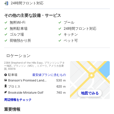
24時間フロント対応
その他の主要な設備・サービス
無料Wi-Fi
プール
無料駐車場
24時間フロント対応
ゴルフ場
キッチン
荷物預かり所
ペット可
ロケーション
2384 Shepherd of the Hills Expy, ブランソンシアタ
ー地区, ブランソン（MO）, ミズーリ, アメリカ合衆
国, 65616
駐車場
最安値プランに含むもの
Branson's Promised Land Zoo
530 ｍ
プロミス
620 ｍ
Brookside Miniature Golf
740 ｍ
地図でみる
周辺情報をチェック
重要情報