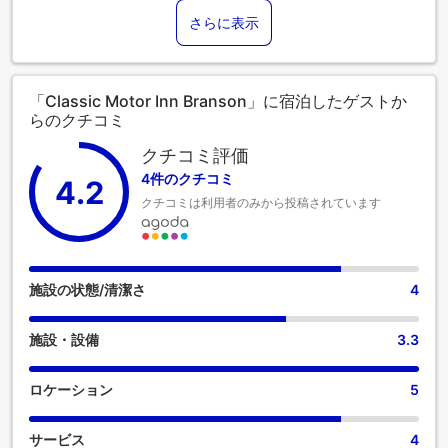
ビスなど、フロントデスクで必要なサポートをいつでも受け
さらに表示
ることができます。 Classic Motor Inn Bransonにはランドリ
ーサービスがあり、衣類を清潔に保つことができるため、最
小限の荷物で旅行できます。 また、室内設備・サービスとし
てルームサービスをご用意しておりますので、快適なご滞在
「Classic Motor Inn Branson」に宿泊したゲストか
をお楽しみいただけます。 すべてのゲストとスタッフの健康
らのクチコミ
とウェルビーイングのため、喫煙は決められた区域のみに制
限されています。Classic Motor Inn Bransonでは、快適なご
クチコミ評価
滞在をサポートする便利な設備とサービスを備えた客室をご
4件のクチコミ
4.2
用意しています。 Classic Motor Inn Bransonの客室にはエア
クチコミは利用者のみから投稿されています
コンやリネンサービスが完備されておりますので、快適な滞
在を求めるお客様のニーズにお応えします。 一部の客室で
は、ビデオストリーミング、新聞、テレビなどのアミューズ
メントをお楽しみいただけます。 コーヒーや紅茶を淹れるの
に必要なものがすべて揃っている便利な部屋もあるのでご安
施設の状態/清潔さ
4
心ください。Classic Motor Inn Bransonの特定の客室では、
バスルームにバスローブ、タオル、ドライヤーをご用意して
施設・設備
3.3
おります。 Classic Motor Inn Bransonでは、追加料金なしで
提供される豪華な朝食で一日が始まります。Classic Motor
Inn Bransonでは、便利な自動販売機で24時間いつでもお手頃
ロケーション
5
価格の軽食をお楽しみいただけます。Classic Motor Inn
Bransonでは、お客様が滞在中に楽しめるレジャー設備も充実
サービス
4
しています。Classic Motor Inn Bransonでは、充実したアメ