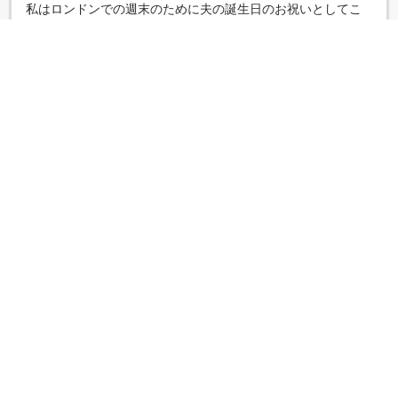
私はロンドンでの週末のために夫の誕生日のお祝いとしてこ
こに部屋を予約しました。ホテルは誕生日に気づき、特別な
ものにするために最大限の努力をしてくれました。ありがと
うございます。ホテルは清潔で、部屋とベッドは快適でし
た。またぜひ宿泊したいです。
AIによる自動翻訳
元の言語で表示する
Nicola
|
イギリス | 大きなお子様連れの家族旅行
トゥーンツアー
4.8
◇投稿日 2026年2月15日◇
絶対的なお買い得です。他の素敵なホテルでは通常この料金
の2倍を支払いますが、非常に良いホテルでもその価値は2倍
ではありません。部屋は個性的で素敵で、ベッドはとても快
適です。オシャレなエリアで、素敵な屋上バーもあります。
AIによる自動翻訳
元の言語で表示する
Gary
|
イギリス | カップル