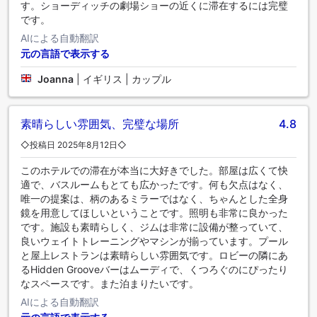
す。ショーディッチの劇場ショーの近くに滞在するには完璧
です。
AIによる自動翻訳
元の言語で表示する
Joanna
|
イギリス | カップル
素晴らしい雰囲気、完璧な場所
4.8
◇投稿日 2025年8月12日◇
このホテルでの滞在が本当に大好きでした。部屋は広くて快
適で、バスルームもとても広かったです。何も欠点はなく、
唯一の提案は、柄のあるミラーではなく、ちゃんとした全身
鏡を用意してほしいということです。照明も非常に良かった
です。施設も素晴らしく、ジムは非常に設備が整っていて、
良いウェイトトレーニングやマシンが揃っています。プール
と屋上レストランは素晴らしい雰囲気です。ロビーの隣にあ
るHidden Grooveバーはムーディで、くつろぐのにぴったり
なスペースです。また泊まりたいです。
AIによる自動翻訳