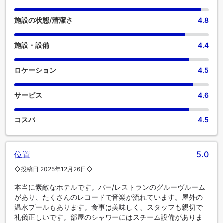
の一部客室では、独立したリビングルームやバルコニー、テ
ラスなど、ユニークなデザインの客室があります。客室内で
施設の状態/清潔さ
4.8
のビデオストリーミング、日刊紙、テレビなど、さまざまな
アメニティをご用意しております。当宿泊施設の一部の客室
施設・設備
4.4
では、必要な時のために、室内でのお飲み物をご用意してお
ります。 楽しい朝食は一日の始まりに最適です。ヴァージン
ホテルズ ロンドン ショーディッチでは、いつでも美味しいお
ロケーション
4.5
食事をご堪能いただけます。 旅の始まりは、おいしいコーヒ
ーでいかがですか？当宿泊施設では、淹れたての極上コーヒ
サービス
4.6
ーの爽快な味わいをお楽しみいただけます。 食事に出かけた
くない場合は、当宿泊施設にある魅力的な料理の選択肢をい
つでも利用できます。素晴らしい夜を手軽に体験！宿泊施設
コスパ
4.5
のエンターテイメントオプションで、敷地外に出ることなく
楽しい夜をお過ごしください。 一日中、ヴァージン ホテルズ
ロンドン ショーディッチで楽しめるアクティビティで遊びま
位置
5.0
しょう。長い一日の終わりには、スパ施設でおくつろぎくだ
さい。滞在中、少なくとも一度は当宿泊施設のプールをお楽
◇投稿日 2025年12月26日◇
しみください。 運動をさぼりたくない人は、当宿泊施設のフ
本当に素敵なホテルです。バー/レストランのグルーヴルーム
ィットネスセンターを訪れることで、活力と健康を維持する
があり、たくさんのレコードで音楽が流れています。屋外の
ことができるでしょう。
温水プールもあります。食事は美味しく、スタッフも親切で
礼儀正しいです。部屋のシャワーにはスチーム設備がありま