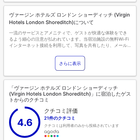
ます。各部屋タイプ欄の記載をご確認ください。
ヴァージン ホテルズ ロンドン ショーディッチ (Virgin
Hotels London Shoreditch)について
一流のサービスとアメニティで、ゲストが快適な体験をでき
るよう細心の注意が払われています。当宿泊施設の無料Wi-Fi
インターネット接続を利用して、写真を共有したり、メール
に返信することができます。駐車場は、車でお越しのお客様
のために当宿泊施設によって提供されています。当宿泊施設
さらに表示
ではコンシェルジュサービスを含むフロントデスクサービス
を提供しており、快適な滞在をお約束します。必要であれ
ば、当チケットサービスでは、近隣で開催される最高級のシ
ョーやイベントのチケット手配や予約をサポートすることも
「ヴァージン ホテルズ ロンドン ショーディッチ
できます。 長期滞在の際や必要な時には、ランドリーサービ
(Virgin Hotels London Shoreditch)」に宿泊したゲス
スを利用して旅行着を清潔に保つことができます。 ルームサ
トからのクチコミ
ービスなどの設備・サービスも充実しています。当宿泊施設
内は禁煙となっておりますのでご注意ください。限られた指
クチコミ評価
定区域では、喫煙は排他的に許可されています。最高のくつ
21件のクチコミ
4.6
ろぎをお約束するため、客室は魅力的なデザインで、基本的
クチコミは利用者のみから投稿されています
な生活必需品をすべて備え、楽しい滞在を演出します。 当宿
泊施設の一部客室では、便利なエアコンやリネンサービスを
利用できます。ヴァージン ホテルズ ロンドン ショーディッチ