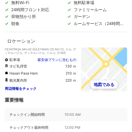
無料Wi-Fi
無料駐車場
24時間フロント対応
ファミリールーム
荷物預かり所
ガーデン
朝食
ルームサービス（24時間対
応）
ロケーション
CEVATPAŞA MH.HZ.SÜLEYMAN CD.NO:12, スル, デ
ィヤルバクル, ディヤルバクル, トルコ, 21300
駐車場
最安値プランに含むもの
ネビ礼拝堂
130 ｍ
Hasan Pasa Hani
210 ｍ
観光案内所
220 ｍ
地図でみる
周辺情報をチェック
重要情報
チェックイン開始時間
10:00 AM
チェックアウト最終時間
12:00 PM