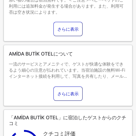
利用には追加料金が発生する場合があります。また、利用可
否は空き状況によります。
1～0歳までのお子さま
エキストラベッドをお申し込みください。
さらに表示
エキストラベッドの追加可否は、お部屋タイプにより異なり
ます。各部屋タイプ欄の記載をご確認ください。
AMİDA BUTİK OTELについて
一流のサービスとアメニティで、ゲストが快適な体験をでき
るよう細心の注意が払われています。当宿泊施設の無料Wi-Fi
インターネット接続を利用して、写真を共有したり、メール
に返信することができます。当宿泊施設では、コンシェルジ
ュサービスを含むフロントデスクサービスを提供しており、
さらに表示
ゲストの満足度を高めています。 当宿泊施設のルームサービ
スは、ご滞在に最適なオプションです。 最高のくつろぎをお
約束するため、客室は魅力的なデザインで、基本的な生活必
需品をすべて備え、楽しい滞在を演出します。客室内でのビ
「AMİDA BUTİK OTEL」に宿泊したゲストからのクチ
デオストリーミング、日刊紙、テレビなど、さまざまなアメ
コミ
ニティをご用意しております。 当宿泊施設の一部の客室で
は、必要な時のために、室内でのお飲み物をご用意しており
クチコミ評価