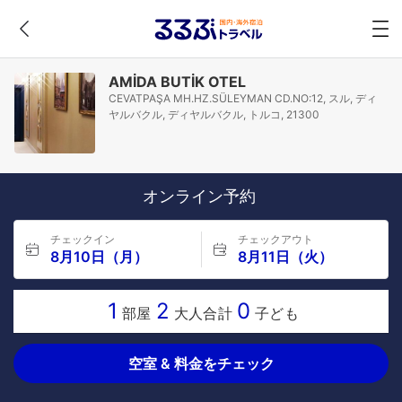
AMİDA BUTİK OTEL
CEVATPAŞA MH.HZ.SÜLEYMAN CD.NO:12, スル, ディ
ヤルバクル, ディヤルバクル, トルコ, 21300
オンライン予約
チェックイン
チェックアウト
8月10日（月）
8月11日（火）
1
2
0
部屋
大人合計
子ども
空室 & 料金をチェック