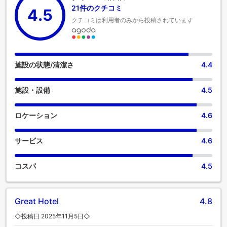
ます。客室のバスルームには、必要なバスアメニティが備え
21件のクチコミ
4.5
付けられており、快適な滞在をお約束します。
クチコミは利用者のみから投稿されています
施設の状態/清潔さ
4.4
施設・設備
4.5
ロケーション
4.6
サービス
4.6
コスパ
4.5
Great Hotel
4.8
◇投稿日 2025年11月5日◇