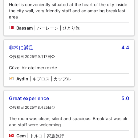
Hotel is conveniently situated at the heart of the city inside
the city wall, very friendly staff and an amazing breakfast
area
Bassam
|
バーレーン | ひとり旅
非常に満足
4.4
◇投稿日 2025年9月17日◇
Güzel bir otel merkezde
Aydin
|
キプロス | カップル
Great experience
5.0
◇投稿日 2025年8月25日◇
The room was clean, silent and spacious. Breakfast was ok
and staff were welcoming
Cem
|
トルコ | 家族旅行