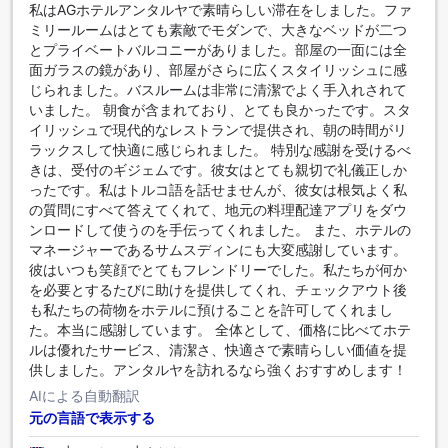
をご用意しております。
私はAGホテルアンタルヤで素晴らしい滞在をしました。ファ
ミリールームはとても素敵でモダンで、大きなベッドが二つ
とプライベートバルコニーがありました。部屋の一面には全
面ガラスの鏡があり、部屋がさらに広くスタイリッシュに感
じられました。バスルームは非常に清潔でよく手入れされて
いました。 朝食が含まれており、とても良かったです。スタ
イリッシュで現代的なレストランで提供され、朝の時間がリ
ラックスして快適に感じられました。 特別な感謝を受けるべ
きは、受付のギジェムです。彼女はとても親切で礼儀正しか
ったです。私はトルコ語を話せませんが、彼女は根気よく私
の質問にすべて答えてくれて、地元の料理配達アプリをダウ
ンロードして使うのを手伝ってくれました。 また、ホテルの
マネージャーであるサムスディンにも大変感謝しています。
彼はいつも笑顔でとてもフレンドリーでした。私たちが何か
を必要とするたびに助けを提供してくれ、チェックアウト後
も私たちの荷物をホテルに預けることを許可してくれまし
た。本当に感謝しています。 全体として、価格に比べてホテ
ルは優れたサービス、清潔さ、快適さで素晴らしい価値を提
供しました。アンタルヤを訪れるなら強くおすすめします！
AIによる自動翻訳
元の言語で表示する