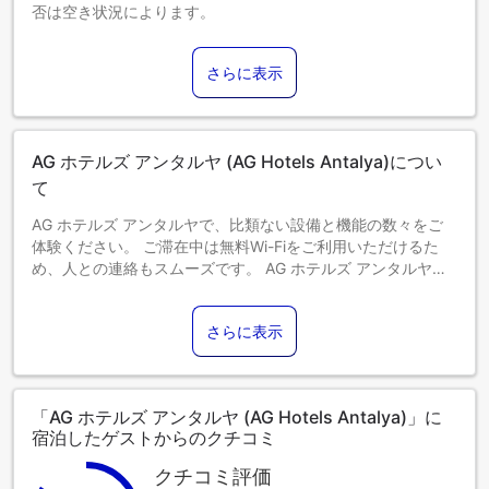
否は空き状況によります。
3～5歳までのお子さま
添い寝の場合は宿泊無料です。
さらに表示
6歳以上のゲストは大人とみなされます。
エキストラベッドの追加可否は、お部屋タイプにより異なり
ます。各部屋タイプ欄の記載をご確認ください。
AG ホテルズ アンタルヤ (AG Hotels Antalya)につい
て
AG ホテルズ アンタルヤで、比類ない設備と機能の数々をご
体験ください。 ご滞在中は無料Wi-Fiをご利用いただけるた
め、人との連絡もスムーズです。 AG ホテルズ アンタルヤが
提供する送迎サービスは、アンタルヤでの小旅行や観光、そ
の他のアクティビティへの参加を手軽にします。お車でお越
さらに表示
しのお客様には、無料駐車場をご用意しております。コンシ
ェルジュサービスなど、フロントデスクで必要なサポートを
いつでも受けることができます。 市内の一流エンターテイメ
ントへのアクセスをご希望であれば、当宿泊施設のチケット
「AG ホテルズ アンタルヤ (AG Hotels Antalya)」に
サービスがお手伝いいたします。 AG ホテルズ アンタルヤに
宿泊したゲストからのクチコミ
はランドリーサービスがあり、衣類を清潔に保つことができ
るため、最小限の荷物で旅行できます。 また、室内設備・サ
クチコミ評価
ービスとしてルームサービスをご用意しておりますので、快