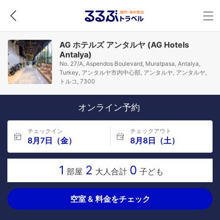
AG ホテルズ アンタルヤ (AG Hotels
Antalya)
No. 27/A, Aspendos Boulevard, Muratpasa, Antalya,
Turkey, アンタルヤ市内中心部, アンタルヤ, アンタルヤ,
トルコ, 7300
オンライン予約
チェックイン
チェックアウト
8月7日（金）
8月8日（土）
1
2
0
部屋
大人合計
子ども
空室 & 料金をチェック