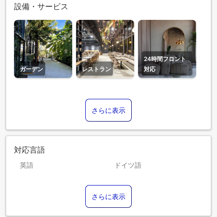
設備・サービス
24時間フロント
ガーデン
レストラン
対応
さらに表示
対応言語
英語
ドイツ語
トルコ語
フランス語
さらに表示
ロシア語