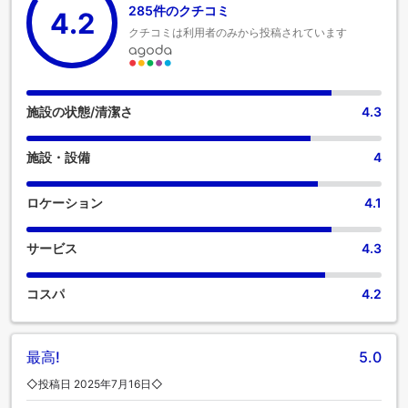
285件のクチコミ
4.2
適なご滞在をお楽しみいただけます。 すべてのゲストとスタ
クチコミは利用者のみから投稿されています
ッフの健康とウェルビーイングのため、喫煙は決められた区
域のみに制限されています。 AG ホテルズ アンタルヤでは、
快適なご滞在をサポートする便利な設備とサービスを備えた
客室をご用意しています。 より楽しい滞在のために、当宿泊
施設の一部の客室にはエアコンまたはリネンサービスを備え
施設の状態/清潔さ
4.3
ています。 AG ホテルズ アンタルヤでは、独立したリビング
ルーム、バルコニーやテラスなど、ユニークなデザインの客
施設・設備
4
室をご用意しています。 一部の客室では、ビデオストリーミ
ング、新聞、テレビなどのアミューズメントをお楽しみいた
だけます。コーヒーや紅茶を淹れるのに必要なものがすべて
ロケーション
4.1
揃っている便利な部屋もあるのでご安心ください。 AG ホテ
ルズ アンタルヤの特定の客室では、バスルームにバスロー
サービス
4.3
ブ、タオル、ドライヤーをご用意しております。 AG ホテル
ズ アンタルヤでは、敷地内で朝食をお召し上がりいただけま
すので、ストレスなく一日をスタートできます。 コーヒーは
コスパ
4.2
誰しもが嗜みます。敷地内のコーヒーショップでは、毎朝、
あるいはいつでも、淹れたての本格的なコーヒーをお楽しみ
いただけます。 ご滞在中、当宿泊施設では、ご満足いただけ
最高!
5.0
るお料理の数々をご堪能いただけます。 AG ホテルズ アンタ
ルヤでは、お客様独自のご要望にお応えすることをお約束し
◇投稿日 2025年7月16日◇
ます。特別なお食事を召し上がる方のために、様々なお食事