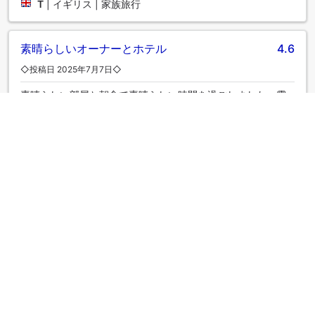
T
|
イギリス | 家族旅行
素晴らしいオーナーとホテル
4.6
◇投稿日 2025年7月7日◇
素晴らしい部屋と朝食で素晴らしい時間を過ごしました。雰
囲気も素敵でした。
AIによる自動翻訳
元の言語で表示する
Rameen
|
パキスタン | 家族旅行
完璧
5.0
◇投稿日 2024年9月1日◇
私と夫はこのホテルでの滞在を本当に楽しみました。とても
コストパフォーマンスが良いです。装飾が素晴らしいです。
部屋はとても清潔です。エアコンは完璧に動いています。朝
食は素晴らしいです。絶対におすすめです！