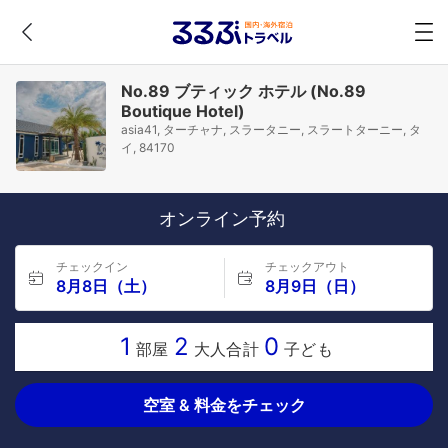
No.89 ブティック ホテル (No.89
Boutique Hotel)
asia41, ターチャナ, スラータニー, スラートターニー, タ
イ, 84170
オンライン予約
チェックイン
チェックアウト
8月8日（土）
8月9日（日）
1
2
0
部屋
大人合計
子ども
空室 & 料金をチェック