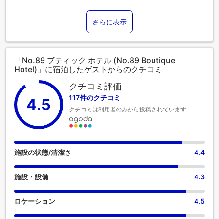
様は、直接当宿泊施設の無料駐車場をご利用いただけます。
当宿泊施設では、便利なランドリーサービスを利用すること
さらに表示
で、好きな旅行着を清潔に保てるため、荷物を軽くすること
ができます。 リラックスが必要な方のために、ご滞在がより
快適で楽しくなるよう、ルームサービスをご用意しておりま
す。 コンビニエンスストアがあれば、急な買い物にもすぐに
「No.89 ブティック ホテル (No.89 Boutique
対応できるため、外出する必要がありません。当宿泊施設は
Hotel)」に宿泊したゲストからのクチコミ
完全禁煙で、風通しの良い環境を提供しております。居心地
の良さを追求した各客室は、快適さを保ちながら、静かな眠
クチコミ評価
りをお約束する様々な機能を備えています。一部の客室で
117件のクチコミ
4.5
は、お客様の利便性と満足のために、エアコンやリネンサー
クチコミは利用者のみから投稿されています
ビスを提供しています。 一部の客室では、室内ビデオストリ
ーミング、日刊新聞、テレビなど、一流の室内エンターテイ
メントをお楽しみいただけます。一部の客室では、お客様の
ご要望に応じたお飲み物をご用意しております。 バスロー
ブ、タオル、または一部の客室バスルームで利用できるヘア
施設の状態/清潔さ
4.4
ドライヤーをご利用可能ですので、清潔を維持し、快適にお
過ごしください。 当宿泊施設内にあるカフェで上質なコーヒ
施設・設備
4.3
ーを楽しみながら、リフレッシュした気分で一日を始めまし
ょう。 当宿泊施設では様々な素晴らしい食事が提供され、魅
力的で簡単に利用できるオプションが常に用意されていま
ロケーション
4.5
す。