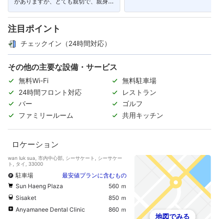
がありますが、とても親切で、親身に
対応してくれます。」
注目ポイント
チェックイン（24時間対応）
その他の主要な設備・サービス
無料Wi-Fi
無料駐車場
24時間フロント対応
レストラン
バー
ゴルフ
ファミリールーム
共用キッチン
ロケーション
wan luk sua, 市内中心部, シーサケート, シーサケー
ト, タイ, 33000
駐車場
最安値プランに含むもの
Sun Haeng Plaza
560 ｍ
Sisaket
850 ｍ
Anyamanee Dental Clinic
860 ｍ
地図でみる