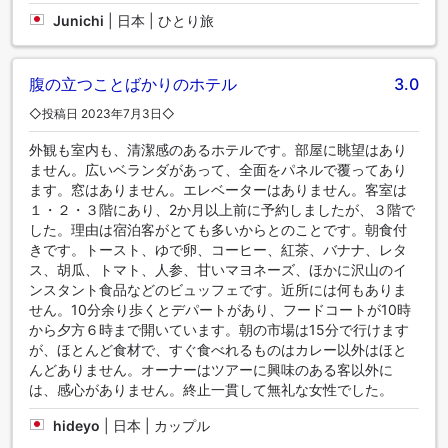
Junichi
|
日本 | ひとり旅
腹の立つことばかりのホテル
3.0
◇投稿日 2023年7月3日◇
外観も室内も、清潔感のあるホテルです。部屋に眺望はあり
ません。広いベランダがあって、全面をパネルで覆ってあり
ます。窓はありません。エレベーターはありません。客室は
１・２・３階にあり、2か月以上前に予約しましたが、３階で
した。理由は宿泊客がとても多いからとのことです。朝食付
きです。トースト、ゆで卵、コーヒー、紅茶、バナナ、レタ
ス、胡瓜、トマト、人参、甘いマヨネーズ、ほかに沢山のイ
ンスタント食品などのビュッフェです。近所には何もありま
せん。10分余り歩くとデパートがあり、フードコートが10時
から夕方６時まで開いています。朝の市場は15分で行けます
が、ほとんど食材で、すぐ食べれるものはカレー以外はほと
んどありません。オーナーはツアーに興味のある客以外に
は、感心がありません。終止一貫して無礼な女性でした。
hideyo
|
日本 | カップル