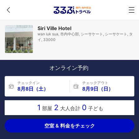
Siri Ville Hotel
wan luk sua, 市内中心部, シーサケート, シーサケート, タ
イ, 33000
オンライン予約
チェックイン
チェックアウト
8月8日（土）
8月9日（日）
1
2
0
部屋
大人合計
子ども
空室 & 料金をチェック