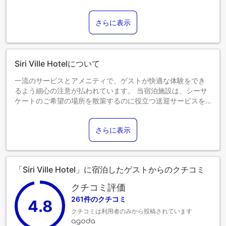
3～12歳までのお子さま
添い寝の場合は宿泊無料です。
さらに表示
13歳以上のゲストは大人とみなされます。
エキストラベッドの追加可否は、お部屋タイプにより異なり
ます。各部屋タイプ欄の記載をご確認ください。
Siri Ville Hotelについて
一流のサービスとアメニティで、ゲストが快適な体験をでき
るよう細心の注意が払われています。 当宿泊施設は、シーサ
ケートのご希望の場所を散策するのに役立つ送迎サービスを
提供しています。 自家用車でお越しのお客様には、無料駐車
場をご用意しています。 当宿泊施設では、コンシェルジュサ
さらに表示
ービスを含むフロントデスクサービスを提供しており、ゲス
トの満足度を高めています。肌寒い日は日中でも夜でも、館
内の暖炉で暖をとることができます。最高のくつろぎをお約
束するため、客室は魅力的なデザインで、基本的な生活必需
「Siri Ville Hotel」に宿泊したゲストからのクチコミ
品をすべて備え、楽しい滞在を演出します。Siri Ville Hotelの
一部客室では、独立したリビングルームやバルコニー、テラ
クチコミ評価
スなど、ユニークなデザインの客室があります。
261件のクチコミ
4.8
クチコミは利用者のみから投稿されています