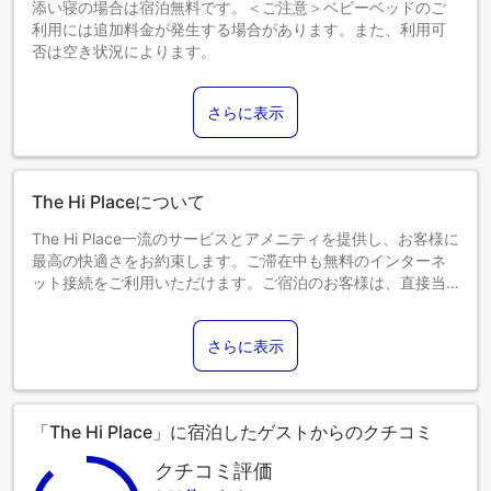
添い寝の場合は宿泊無料です。＜ご注意＞ベビーベッドのご
利用には追加料金が発生する場合があります。また、利用可
否は空き状況によります。
6～12歳までのお子さま
添い寝の場合は宿泊無料です。
さらに表示
13歳以上のゲストは大人とみなされます。
エキストラベッドの追加可否は、お部屋タイプにより異なり
ます。各部屋タイプ欄の記載をご確認ください。
The Hi Placeについて
The Hi Place一流のサービスとアメニティを提供し、お客様に
最高の快適さをお約束します。ご滞在中も無料のインターネ
ット接続をご利用いただけます。ご宿泊のお客様は、直接当
宿泊施設の無料駐車場をご利用いただけます。 リラックスが
必要な方のために、ご滞在がより快適で楽しくなるよう、ル
さらに表示
ームサービスをご用意しております。当宿泊施設は完全禁煙
で、風通しの良い環境を提供しております。喫煙は指定され
た喫煙ゾーンに限られます。居心地の良さを追求した各客室
は、快適さを保ちながら、静かな眠りをお約束する様々な機
「The Hi Place」に宿泊したゲストからのクチコミ
能を備えています。 一部の客室では、お客様の利便性と満足
のために、エアコンやリネンサービスを提供しています。The
クチコミ評価
Hi Placeのユニークに仕立てられた客室では、独立したリビン