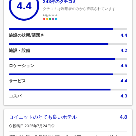
243件のクチコミ
4.4
グルームやバルコニーやテラスに似たレイアウトをお選びい
クチコミは利用者のみから投稿されています
ただけます。一部の客室では、室内ビデオストリーミング、
日刊新聞、テレビなど、一流の室内エンターテイメントをお
楽しみいただけます。一部の客室では、お客様のご要望に応
じたお飲み物をご用意しております。バスローブ、タオル、
ドライヤーは一部のゲストルームにご用意しております。
施設の状態/清潔さ
4.4
The Hi Placeで一貫してご提供している美味しい無料朝食で、
楽しい一日を始めましょう。当宿泊施設内にあるカフェで上
施設・設備
4.2
質なコーヒーを楽しみながら、リフレッシュした気分で一日
を始めましょう。 当宿泊施設のエンターテイメントオプショ
ンで、旅の仲間と楽しい夜をお過ごしください。
ロケーション
4.5
サービス
4.4
コスパ
4.3
ロイエットのとても良いホテル
4.8
◇投稿日 2025年7月24日◇