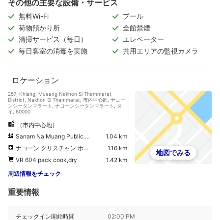
その他の主要な設備・サービス
無料Wi-Fi
プール
荷物預かり所
全館禁煙
清掃サービス（毎日）
エレベーター
毎日客室の消毒を実施
共用エリアの監視カメラ
ロケーション
257, Khlang, Mueang Nakhon Si Thammarat
District, Nakhon Si Thammarat, 市内中心部, ナコー
ンシータンマラート, ナコーンシータンマラート, タ
イ, 80000
（市内中心地）
Sanam Na Muang Public Park
1.04 km
ナコーン クリスチャン ホスピタル
1.16 km
地図でみる
VR 604 pack cook,dry
1.42 km
周辺情報をチェック
重要情報
チェックイン開始時間
02:00 PM