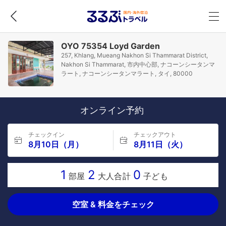
OYO 75354 Loyd Garden
257, Khlang, Mueang Nakhon Si Thammarat District,
Nakhon Si Thammarat, 市内中心部, ナコーンシータンマ
ラート, ナコーンシータンマラート, タイ, 80000
オンライン予約
チェックイン
チェックアウト
8月10日（月）
8月11日（火）
1
2
0
部屋
大人合計
子ども
空室 & 料金をチェック