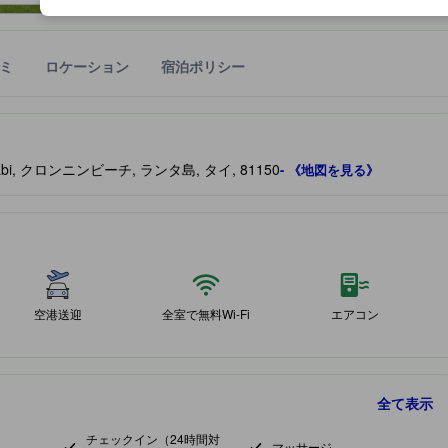
ミ
ロケーション
宿泊ポリシー
宿泊施設に備わっていると予測される快適さや客室のレベルを示すもの
a , Krabi, クロンニンビーチ, ランタ島, タイ, 81150
- 《地図を見る》
空港送迎
全室で無料Wi-Fi
エアコン
全て表示
チェックイン（24時間対
マッサージ