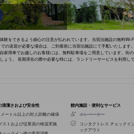
体験をできるよう細心の注意が払われています。当宿泊施設の無料Wi-
までの送迎が必要な場合は、ご到着前に当宿泊施設にて手配いたします。
自家用車でお越しのお客様には、無料駐車場をご用意しています。街の
しょう。 長期滞在の際や必要な時には、ランドリーサービスを利用し
ョンです。 当宿泊施設内は禁煙となっておりますのでご注意ください。
、客室は魅力的なデザインで、基本的な生活必需品をすべて備え、楽し
ご用意しております。
Phurin Thara Resort
の一部客室では、独立した
には、室内ビデオストリーミング、日刊新聞、テレビなどのアミューズ
るのに必要なものがすべて揃っていて便利です。 客室のバスルームに
一日の始まりに最適です。
Phurin Thara Resort
では、いつでも美味しい
しょう。 自分へのご褒美に、スパ施設へ出かけてみてはいかがでしょ
の清潔さおよび安全性
館内施設・便利なサービス
エレベーター不可
1メートル以上の対人距離の確保
エレベーター
ゲストおよび従業員の検温実施
コンタクトレス チェックイン
ックアウト
チェックイン後の客室消毒