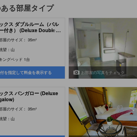
のある部屋タイプ
ックス ダブルルーム（バル
付き） (Deluxe Double
...
m Balcony)
部屋のサイズ： 35m²
眺望：山
キングベッド 1台
お部屋の写真をチェック
付を指定して料金を表示する
クス バンガロー (Deluxe
galow)
部屋のサイズ： 35m²
眺望：山