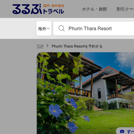
るるぶトラベルに掲載されているクチコミは実際に予約をし、宿泊を終
tooltip
詳細を見る
施設の状態/清潔さスコア 5点満点中4.6点 ランタ島における高スコア
コスパスコア 5点満点中4.6点 ランタ島における高スコア
サービススコア 5点満点中4.5点 ランタ島における高スコア
施設・設備スコア 5点満点中4.4点 ランタ島における高スコア
ロケーションスコア 5点満点中4.4点 ランタ島における高スコア
ホテル・旅館
割引クー
宿泊施設名やキーワードを入力し、矢印キー
海外
TOP
Phurin Thara Resortを予約する
す