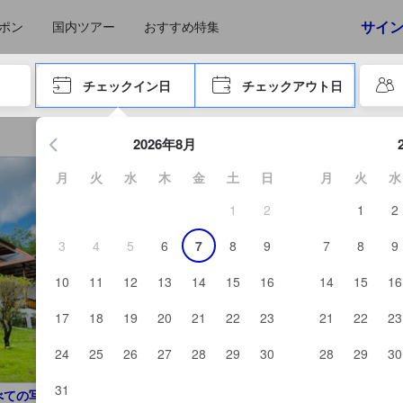
えたゲストから提供されています。実際の経験に基づいた内容であるた
サイ
ポン
国内ツアー
おすすめ特集
やタブキーで進み、エンターキーを押して内容を確定して、検索します。
チェックイン日
チェックアウト日
エンターキーを押して日付選択画面の操作を開始します。方向キ
2026年8月
月
火
水
木
金
土
日
月
火
水
1
2
1
2
3
4
5
6
7
8
9
7
8
9
10
11
12
13
14
15
16
14
15
16
17
18
19
20
21
22
23
21
22
23
24
25
26
27
28
29
30
28
29
30
31
べての写真を見る