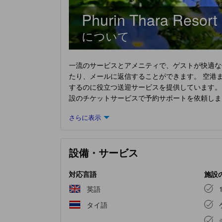
Phurin Thara Resort
について
一流のサービスとアメニティで、ゲストが快適な
たり、メールに返信することができます。 空港
するのに役立つ送迎サービスを提供しています。
設のチケットサービスで予約サポートを依頼しま
施設のルームサービスは、ご滞在に最適なオプシ
さらに表示
れています。 最高のくつろぎをお約束するため
ため、エアコンやリネンサービスを備えた客室を
ークなデザインの客室があります。 一部の客室
設備・サービス
けます。特定の部屋には、コーヒーや紅茶を淹れ
り、快適な滞在をお約束します。 楽しい朝食は
Thara Resort
で楽しめるアクティビティで遊びま
対応言語
施設
英語
タイ語