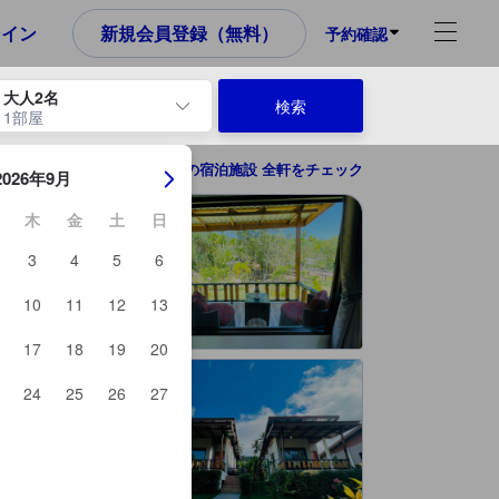
め、これから宿泊選びをされるユーザーにとっても参考となる信頼でき
ンイン
新規会員登録（無料）
予約確認
大人2名
検索
1部屋
ーを使用して、チェックイン日とチェックアウト日を移動します。エン
ランタ島の宿泊施設 全軒をチェック
2026年9月
木
金
土
日
3
4
5
6
10
11
12
13
17
18
19
20
24
25
26
27