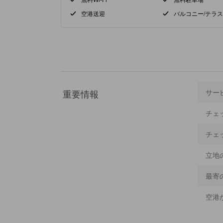
空港送迎
バルコニー/テラス
重要情報
サー
チェ
チェ
立地
最寄
空港