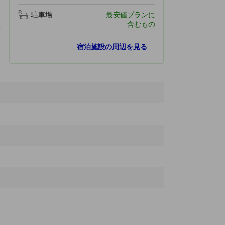
駐車場
最安値プランに
含むもの
人気スポット
宿泊施設の周辺を見る
カオマイケーオ洞窟
1.2 km
ランタオールドタウン
3.5 km
クロンコンビーチ
3.5 km
ランタ・アニマル・ウェルフェア
6.2 km
ロングビーチ
7.0 km
最寄りスポット
タイガーケーブ
310 ｍ
Mai Kaew
320 ｍ
カオマイケーオ洞窟
1.2 km
クロン ニン ビーチ
1.9 km
Lanta Roundhouse
1.9 km