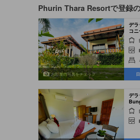
Phurin Thara Resort
で登録
デラ
コニー
Roo
お部屋の写真をチェック
日
デラッ
Bun