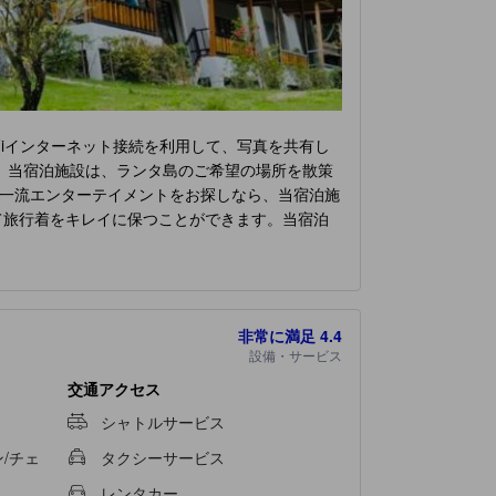
Fiインターネット接続を利用して、写真を共有し
 当宿泊施設は、ランタ島のご希望の場所を散策
一流エンターテイメントをお探しなら、当宿泊施
て旅行着をキレイに保つことができます。当宿泊
 限られた指定区域では、喫煙は排他的に許可さ
い滞在を演出します。快適なご滞在をお約束する
リビングルームやバルコニー、テラスなど、ユニ
メント設備があり、楽しい滞在をお楽しみいただ
非常に満足
4.4
は、必要なバスアメニティが備え付けられてお
設備・サービス
お食事をご堪能いただけます。 一日中、
Phurin
うか。
交通アクセス
シャトルサービス
/チェ
タクシーサービス
レンタカー