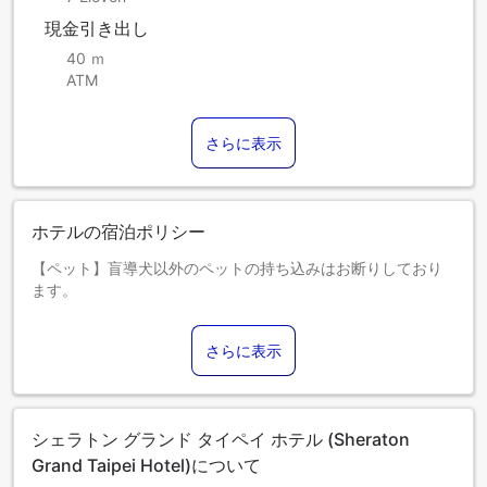
現金引き出し
40 ｍ
ATM
さらに表示
ホテルの宿泊ポリシー
【ペット】盲導犬以外のペットの持ち込みはお断りしており
ます。
【ベビーベッド/エキストラベッド】1歳未満のお子さまは、無
料でベビーベッドをご利用いただけます。
さらに表示
【その他追記】フレキシブルな朝食料金をご予約いただけれ
ば、パッケージ料金の一部をトルコとシリアの救援活動に寄
付させていただきます。
客室料金は1名または2名でのご利用を基準としております。
シェラトン グランド タイペイ ホテル (Sheraton
追加人数分の料金はチェックイン時にお支払いいただきま
Grand Taipei Hotel)について
す。