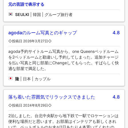
元の言語で表示する
SEULKI
|
韓国 | グループ旅行者
agodaのルーム写真とのギャップ
4.8
◇投稿日 2026年3月27日◇
agoda予約サイトルーム写真から、one Queensベッドルーム
を2ベッドルームと勘違いし予約してしまった。追加チャージ
を払い写真と同じ部屋にChangeしてもらった。すばらしく快
適な部屋で満足した。
隆
|
日本 | カップル
落ち着いた雰囲気でリラックスできました
4.8
◇投稿日 2024年8月29日◇
2泊しました。台北中央駅から地下鉄で一駅でロケーションは
便利な場所だと思います。お部屋はインテリアも新しくきれ
いで、ペットボトルのお水が1日あたり４本置いてくれたの