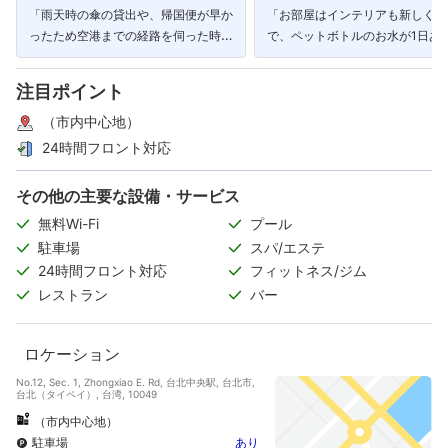
「雨天時の傘の貸出や、帰国便が早か
「お部屋はインテリアも新しくき
ったため空港までの経路を伺った時な
で、ペットボトルのお水が1日あ
どコンシェルジュさんの対応は素晴ら
４本置いてくれたので、ありがた
しかったです。」
たです。」
注目ポイント
（市内中心地）
24時間フロント対応
その他の主要な設備・サービス
無料Wi-Fi
プール
駐車場
スパ/エステ
24時間フロント対応
フィットネス/ジム
レストラン
バー
ロケーション
No.12, Sec. 1, Zhongxiao E. Rd, 台北中央駅, 台北市,
台北（タイペイ）, 台湾, 10049
（市内中心地）
駐車場
あり