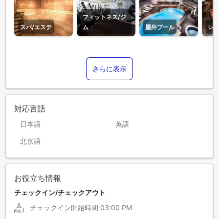
フィットネス/ジ
スパ/エステ
ム
屋外プール
レ
さらに表示
対応言語
日本語
英語
北京語
お役立ち情報
チェックイン/チェックアウト
チェックイン開始時間
03:00 PM