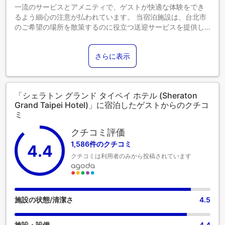
3名様でご利用の場合、エキストラベッドおよび朝食は含まれ
一流のサービスとアメニティで、ゲストが快適な体験をでき
ておりません。エキストラベッドは1,900 NTD、朝食は880
るよう細心の注意が払われています。 当宿泊施設は、台北市
NTDで追加可能です。ご不明な点がございましたら、予約セ
のご希望の場所を散策するのに役立つ送迎サービスを提供し
ンターまでお問い合わせください。
ています。駐車場は、車でお越しのお客様のために当宿泊施
エグゼクティブフロアのお部屋をご予約のお客様および
設によって提供されています。 当宿泊施設ではコンシェルジ
Bonvoyプラチナエリート以上のお客様には、当日のご利用人
さらに表示
ュサービスを含むフロントデスクサービスを提供しており、
数に応じてクラブラウンジでのハッピーアワーを2部または3
快適な滞在をお約束します。長期滞在の際や必要な時には、
部制でご案内いたします。
ランドリーサービスを利用して旅行着をキレイに保つことが
ラウンジのご利用は12歳以上のお客様に限らせていただきま
できます。ルームサービスなどの設備・サービスも充実して
す。ハッピーアワーは、すべてのお客様のご要望にお応えす
「シェラトン グランド タイペイ ホテル (Sheraton
います。 最高のくつろぎをお約束するため、客室は魅力的な
Grand Taipei Hotel)」に宿泊したゲストからのクチコ
るため、指定された時間帯を設けず、時間制でのご提供とな
デザインで、基本的な生活必需品をすべて備え、楽しい滞在
ミ
ります。
を演出します。 特定の部屋には、コーヒーや紅茶を淹れるの
2024年9月1日より、官公庁のグリーントラベル方針に従い、
に必要なものがすべて揃っていて便利です。 客室のバスルー
クチコミ評価
使い捨てアメニティのご提供を終了いたします。
ムには、必要なバスアメニティが備え付けられており、快適
1,586件のクチコミ
プールは毎年1月および2月は営業しておりません。
4.4
な滞在をお約束します。 洗練されたレジャーを体験するな
0～0歳までのお子さま
クチコミは利用者のみから投稿されています
ら、エグゼクティブラウンジにぜひお立ち寄りください。 楽
添い寝の場合は宿泊無料です。＜ご注意＞ベビーベッドのご
しい朝食は一日の始まりに最適です。シェラトン グランド タ
利用には追加料金が発生する場合があります。また、利用可
イペイ ホテルでは、いつでも美味しいお食事をご堪能いただ
否は空き状況によります。
けます。旅の始まりは、おいしいコーヒーでいかがですか？
1～11歳までのお子さま
当宿泊施設では、淹れたての極上コーヒーの爽快な味わいを
施設の状態/清潔さ
4.5
添い寝の場合は宿泊無料です。
お楽しみいただけます。素敵な夜を気軽に体験！当宿泊施設
12歳以上のゲストは大人とみなされます。
のエンターテイメント施設の外に出ることなく、エンターテ
施設・設備
4.4