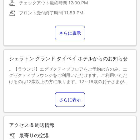
チェックアウト最終時間
12:00 PM
フロント受付終了時間
11:59 PM
さらに表示
シェラトン グランド タイペイ ホテルからのお知らせ
。【ラウンジ】エグゼクティブフロアをご予約の方のみ、エ
グゼクティブラウンジをご利用いただけます。ご利用いただ
けるのは12歳以上の方に限ります。12～18歳のお子さまがご
利用の際は、大人の方がご同伴ください。
【朝食】コンシェルジュレベルのお部屋を朝食付きでご予約
さらに表示
の方は、17階エグゼクティブラウンジでの朝食をお楽しみい
ただけます。
朝食提供時間：7:00 AM～11:00 AM
正面玄関改修工事（7/27～10/30）に伴い、工事の都合上、駐
アクセス & 周辺情報
車場および車両の出入り方法が変更となる場合がございま
す。
最寄りの空港