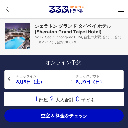
シェラトン グランド タイペイ ホテル
(Sheraton Grand Taipei Hotel)
No.12, Sec. 1, Zhongxiao E. Rd, 台北中央駅, 台北市, 台北
（タイペイ）, 台湾, 10049
オンライン予約
チェックイン
チェックアウト
8月8日（土）
8月9日（日）
1
2
0
部屋
大人合計
子ども
空室 & 料金をチェック