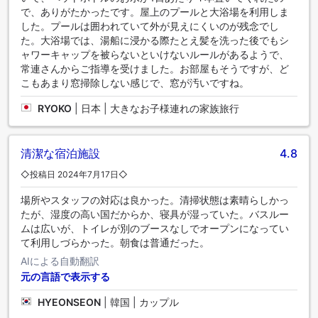
で、ありがたかったです。屋上のプールと大浴場を利用しま
した。プールは囲われていて外が見えにくいのが残念でし
た。大浴場では、湯船に浸かる際たとえ髪を洗った後でもシ
ャワーキャップを被らないといけないルールがあるようで、
常連さんからご指導を受けました。お部屋もそうですが、ど
こもあまり窓掃除しない感じで、窓が汚いですね。
RYOKO
|
日本 | 大きなお子様連れの家族旅行
清潔な宿泊施設
4.8
◇投稿日 2024年7月17日◇
場所やスタッフの対応は良かった。清掃状態は素晴らしかっ
たが、湿度の高い国だからか、寝具が湿っていた。バスルー
ムは広いが、トイレが別のブースなしでオープンになってい
て利用しづらかった。朝食は普通だった。
AIによる自動翻訳
元の言語で表示する
HYEONSEON
|
韓国 | カップル