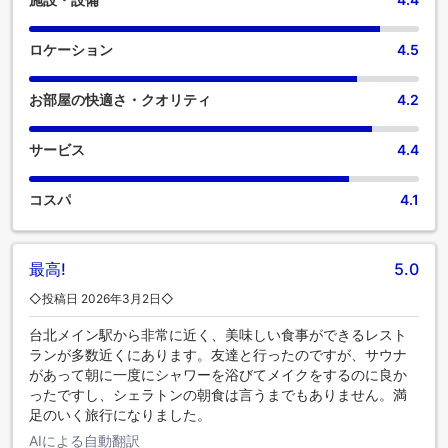
エキストラベッドの追加可否は、お部屋タイプにより異なり
イメントな夜をお楽しみください。 パーソナルスペースで食
ます。各部屋タイプ欄の記載をご確認ください。
事を味わいたい方のために、シェラトン グランド タイペイ ホ
テルでは便利な食材宅配サービスを提供しており、部屋で調
ロケーション
4.5
理して食事を楽しむことができます。
お部屋の快適さ・クオリティ
4.2
サービス
4.4
コスパ
4.1
最高!
5.0
◇投稿日 2026年3月2日◇
台北メイン駅から非常に近く、美味しい食事ができるレスト
ランが多数近くにあります。友達と行ったのですが、サウナ
があって朝に一度にシャワーを浴びてメイクをするのに良か
ったですし、シェラトンの朝食は言うまでもありません。満
足のいく旅行になりました。
AIによる自動翻訳