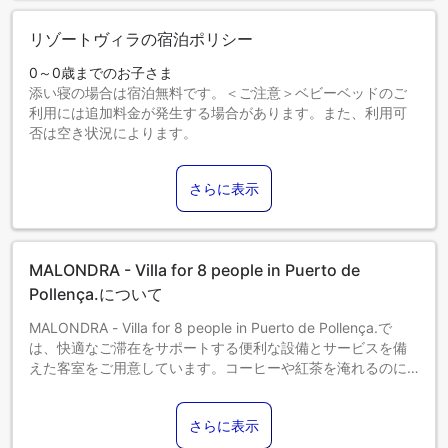
リゾートヴィラの宿泊ポリシー
0～0歳までのお子さま
添い寝の場合は宿泊無料です。＜ご注意＞ベビーベッドのご
利用には追加料金が発生する場合があります。また、利用可
否は空き状況によります。
1～0歳までのお子さま
エキストラベッドをお申し込みください。
さらに表示
エキストラベッドの追加可否は、お部屋タイプにより異なり
ます。各部屋タイプ欄の記載をご確認ください。
MALONDRA - Villa for 8 people in Puerto de
Pollença.について
MALONDRA - Villa for 8 people in Puerto de Pollença.で
は、快適なご滞在をサポートする便利な設備とサービスを備
えた客室をご用意しています。コーヒーや紅茶を淹れるのに
必要なものがすべて揃っている便利な部屋もあるのでご安心
ください。 卓越した料理の腕をお持ちですか？当宿泊施設内
さらに表示
の調理設備で個人的に食事を用意しましょう。