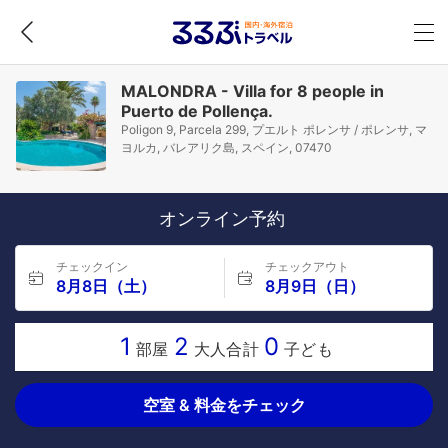
MALONDRA - Villa for 8 people in
Puerto de Pollença.
Poligon 9, Parcela 299, プエルト ポレンサ / ポレンサ, マ
ヨルカ, バレアリク島, スペイン, 07470
オンライン予約
チェックイン
チェックアウト
8月8日（土）
8月9日（日）
1
2
0
部屋
大人合計
子ども
空室 & 料金をチェック