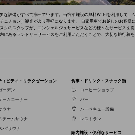
要な設備がすべて揃っています。当宿泊施設の無料Wi-Fiを利用して
チェチョン）観光がより手軽になります。 自家用車でお越しのお客様
スクのスタッフが、コンシェルジュサービスなどの様々なサービスを提
内にあるランドリーサービスをご利用いただくことで、大切な旅行着を
滞在を満喫することができます。 当宿泊施設には、快適な眠りに必要な
るよう、一部の客室にはエアコンやリネンサービスが備わっており、よ
ヤーなどのバスルームアメニティが用意されており、快適な滞在をお約
ましょう。 施設内のレストランでは、おいしくて利用しやすい食事を
るレクリエーション設備があります。当宿泊施設内の便利な場所にある
ティビティ・リラクゼーション
食事・ドリンク・スナック類
ガーデン
コーヒーショップ
ゲームコーナー
バー
サウナ
バーベキュー設備
スチームサウナ
レストラン
スパ/サウナ
館内施設・便利なサービス