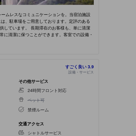
、シームレスなコミュニケーションを。当宿泊施設
には、駐車場をご用意しております。定評のある
供しています。 長期滞在のお客様も、単に清潔
常に清潔に保つことができます。客室での設備・
すべての便利な設備が整っております。 当宿泊
り快適にご滞在いただけます。 一部の客室のバ
束します。 当宿泊施設内にあるカフェで美味し
選ぶことができるので、旅が空腹から解放されま
すごく良い
3.9
スパ施設で、毎日の疲れを癒しましょう。
設備・サービス
その他サービス
24時間フロント対応
ペット可不可
ペット可
禁煙ルーム
交通アクセス
シャトルサービス