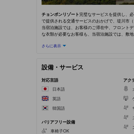
チョンポンリゾート
完璧なサービスを提供し、必
で提供される交通サービスのおかげで、堤川市（
当宿泊施設では、お客様のご滞在中、フロントデ
な衣類が必要なお客様も、当宿泊施設では、敷地
サービスにはルームサービスがあり、くつろいで
さらに表示
施設でのワンランク上の体験をお楽しみいただけ
スルームには、バスローブ、タオル、ヘアドライ
いコーヒーを味わい、爽やかな朝の喜びを体験し
設備・サービス
す！
チョンポンリゾート
には、お客様が楽しめ
対応言語
アク
日本語
英語
韓国語
バリアフリー設備
車椅子OK