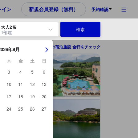
め、これから宿泊選びをされるユーザーにとっても参考となる信頼でき
ンイン
新規会員登録（無料）
予約確認
大人2名
検索
1部屋
ーを使用して、チェックイン日とチェックアウト日を移動します。エン
堤川市（チェチョン）の宿泊施設 全軒をチェック
2026年9月
木
金
土
日
3
4
5
6
10
11
12
13
17
18
19
20
24
25
26
27