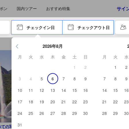
えたゲストから提供されています。実際の経験に基づいた内容であるた
スコア
サイ
ポン
国内ツアー
おすすめ特集
やタブキーで進み、エンターキーを押して内容を確定して、検索します。
チェックイン日
チェックアウト日
エンターキーを押して日付選択画面の操作を開始します。方向キ
2026年8月
月
火
水
木
金
土
日
月
火
水
1
2
1
2
3
4
5
6
7
8
9
7
8
9
10
11
12
13
14
15
16
14
15
16
17
18
19
20
21
22
23
21
22
23
24
25
26
27
28
29
30
28
29
30
31
べての写真を見る