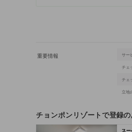
重要情報
サー
チェ
チェ
立地
チョンポンリゾート
で登録の
スーペ