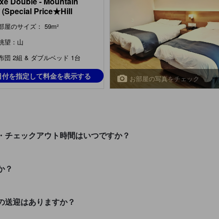
xe Double - Mountain
 (Special Price★Hill
se)
部屋のサイズ： 59m²
眺望：山
布団 2組 & ダブルベッド 1台
日付を指定して料金を表示する
お部屋の写真をチェック
・チェックアウト時間はいつですか？
か？
の送迎はありますか？