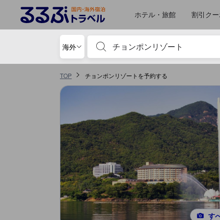
るるぶトラベルに掲載されているクチコミは実際に予約をし、宿泊を終
tooltip
詳細を見る
施設の状態/清潔さスコア 5点満点中4.3点 堤川市（チェチョン）における高
ロケーションスコア 5点満点中4.3点 堤川市（チェチョン）における高スコア
サービススコア 5点満点中4.3点 堤川市（チェチョン）における高スコア
コスパスコア 5点満点中4.3点 堤川市（チェチョン）における高スコア
施設・設備スコア 5点満点中3.9点 堤川市（チェチョン）における高スコア
移動先はクチコミページ 1
移動先はクチコミページ 1
ホテル・旅館
割引クー
宿泊施設名やキーワードを入力し、矢印キー
海外
TOP
チョンポンリゾートを予約する
す