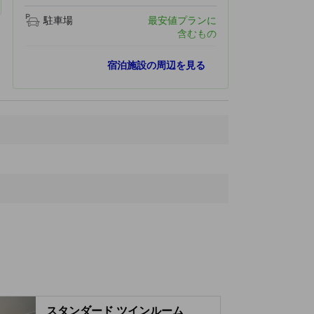
駐車場
最安値プランに
含むもの
最寄りスポット
宿泊施設の周辺を見る
Jakeundongsan Mountain Trail
510 ｍ
Cheongpung Land
510 ｍ
Jakeundongsan Mountain
1.1 km
Park Jeong-woo Dyeing Gallery
1.4 km
Cheongpung Cultural Heritage Complex
1.4 km
スタンダード ツインルーム