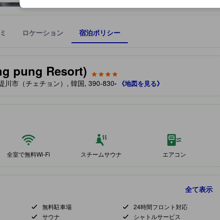
ミ
ロケーション
宿泊ポリシー
宿泊施設に備わっていると予測される快適さや客室のレベルを示すもの
ung Resort)
, 堤川市（チェチョン）, 韓国, 390-830
- 《地図を見る》
全室で無料Wi-Fi
スチームサウナ
エアコン
全て表示
無料駐車場
24時間フロント対応
サウナ
シャトルサービス