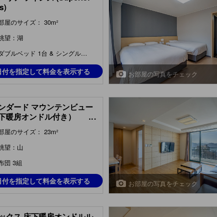
s)
部屋のサイズ： 30m²
眺望：湖
ダブルベッド 1台 & シングルベッド 1台
日付を指定して料金を表示する
お部屋の写真をチェック
ンダード マウンテンビュー
下暖房オンドル付き）
...
ndard Ondol Mountain
部屋のサイズ： 23m²
)
眺望：山
布団 3組
日付を指定して料金を表示する
お部屋の写真をチェック
ックス 床下暖房オンドルル