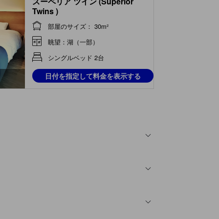
スーペリア ツイン (Superior
Twins )
部屋のサイズ： 30m²
眺望：湖（一部）
シングルベッド 2台
日付を指定して料金を表示する