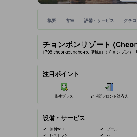
概要
客室
設備・サービス
クチコ
星評価は、提携サイトから受け取った情報であり、
tooltip
星評価、最高5の内4
チョンポンリゾート (Cheong p
1798,cheongpungho-ro, 淸風面（チョンプン）
24時間フロント対応
注目ポイント
12%が好評価
クチコミに基づく評価
衛生プラス
24時間フロント対応
設備・サービス
無料Wi-Fi
プール
レストラン
バー