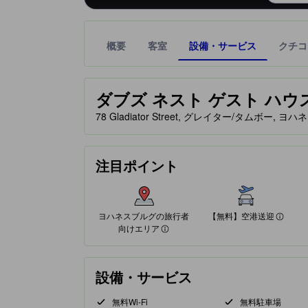
概要
客室
設備・サービス
クチコ
星評価は、提携サイトから受け取った情報であり、
tooltip
星評価、最高5の内2
ダブズ ネスト ゲスト ハウス (Do
78 Gladiator Street, グレイター/タムボー, 
ヨハネスブルグの旅行者向けエリア
【無料】空港送迎
注目ポイント
旅慣れたユーザー御用達のエリアです。このエリア
95%が好評価
クチコミに基づく評価
100%が好評価
クチコミに基づく評価
ヨハネスブルグの旅行者
【無料】空港送迎
向けエリア
設備・サービス
無料Wi-Fi
無料駐車場