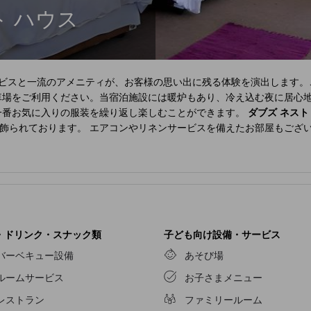
ト ハウス
ビスと一流のアメニティが、お客様の思い出に残る体験を演出します。
車場をご利用ください。当宿泊施設には暖炉もあり、冷え込む夜に居心
一番お気に入りの服装を繰り返し楽しむことができます。
ダブズ ネスト
飾られております。 エアコンやリネンサービスを備えたお部屋もござ
ミング、日刊新聞、テレビなどの娯楽をお楽しみいただけます。 一部の
性を理解している当宿泊施設では、バスローブ、タオル、ドライヤーを
ョンがあり、食事に関しては抜群の快適さと手軽さを保証しています。
・ドリンク・スナック類
子ども向け設備・サービス
バーベキュー設備
あそび場
ルームサービス
お子さまメニュー
レストラン
ファミリールーム