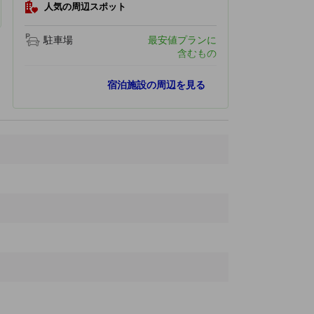
人気の周辺スポット
駐車場
最安値プランに
含むもの
人気スポット
宿泊施設の周辺を見る
ヨハネスブルグ動物園
16.6 km
ネルソン・マンデラ・スクエア
17.9 km
サントンシティショッピングセンター
18.0 km
マボネング・プリシンクト
19.5 km
コンスティテューション・ヒル・ヒューマン・ライツ・プリシンクト
20.3 km
最寄りスポット
Rhodesfield Pharmacy
460 ｍ
Parkview supermarket
490 ｍ
Aspire Lounge
680 ｍ
Rhodesfield Station
860 ｍ
OR Tambo Station
970 ｍ