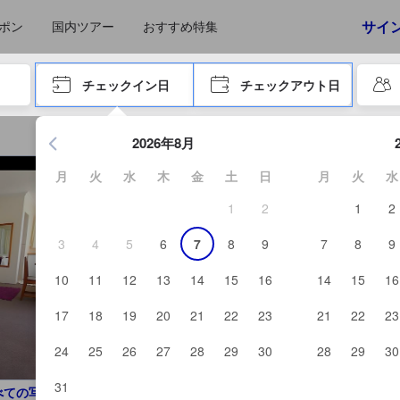
えたゲストから提供されています。実際の経験に基づいた内容であるた
サイ
ポン
国内ツアー
おすすめ特集
やタブキーで進み、エンターキーを押して内容を確定して、検索します。
チェックイン日
チェックアウト日
エンターキーを押して日付選択画面の操作を開始します。方向キ
2026年8月
月
火
水
木
金
土
日
月
火
水
1
2
1
2
3
4
5
6
7
8
9
7
8
9
10
11
12
13
14
15
16
14
15
16
17
18
19
20
21
22
23
21
22
23
24
25
26
27
28
29
30
28
29
30
31
べての写真を見る