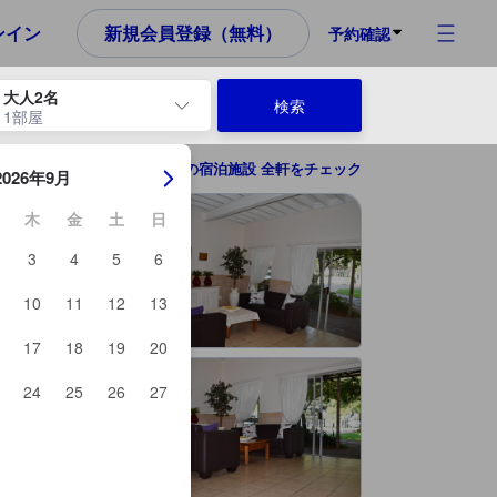
め、これから宿泊選びをされるユーザーにとっても参考となる信頼でき
ンイン
新規会員登録（無料）
予約確認
大人2名
検索
1部屋
ーを使用して、チェックイン日とチェックアウト日を移動します。エン
ヨハネスブルグの宿泊施設 全軒をチェック
2026年9月
木
金
土
日
3
4
5
6
10
11
12
13
17
18
19
20
24
25
26
27