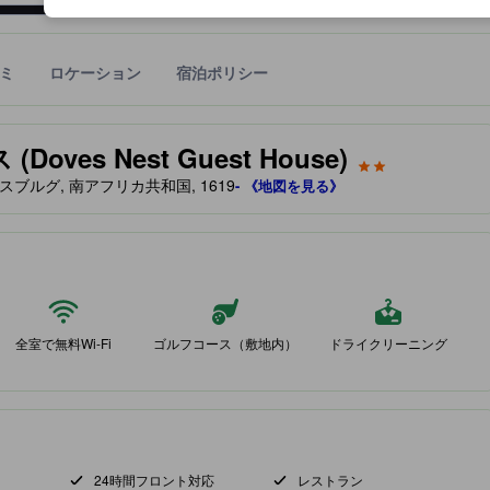
ミ
ロケーション
宿泊ポリシー
宿泊施設に備わっていると予測される快適さや客室のレベルを示すもの
ves Nest Guest House)
ヨハネスブルグ, 南アフリカ共和国, 1619
- 《地図を見る》
にある宿泊施設は、高いロケーション評価・高いクチコミスコアを獲得
全室で無料Wi-Fi
ゴルフコース（敷地内）
ドライクリーニング
24時間フロント対応
レストラン