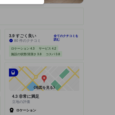
です。
宿泊施設のクチコミスコア：3.9 / 5 すごく良い 80 件のクチコミ
3.9
すごく良い
全てのクチコミを
読む
80 件のクチコミ
ロケーション 4.3
サービス 4.2
施設の状態/清潔さ 3.8
コスパ 3.8
しており大変人気です。
最寄の交通機関
tooltip
•
最寄の駅：Rhodesfield Station（距離0.86km）
•
最寄の駅：OR Tambo Station（距離0.97km）
《地図を見る》
4.3
非常に満足
立地の評価
ロケーション