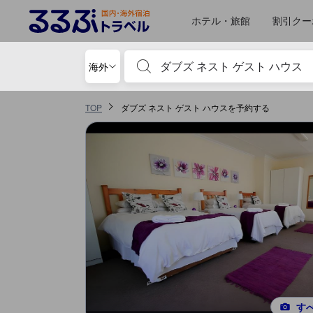
るるぶトラベルに掲載されているクチコミは実際に予約をし、宿泊を終
tooltip
詳細を見る
ロケーションスコア 5点満点中4.3点 ヨハネスブルグにおける高スコア
サービススコア 5点満点中4.2点 ヨハネスブルグにおける高スコア
施設の状態/清潔さスコア 5点満点中3.8点
コスパスコア 5点満点中3.8点
施設・設備スコア 5点満点中3.6点
移動先はクチコミページ 1
移動先はクチコミページ 1
ホテル・旅館
割引クー
宿泊施設名やキーワードを入力し、矢印キー
海外
TOP
ダブズ ネスト ゲスト ハウスを予約する
す