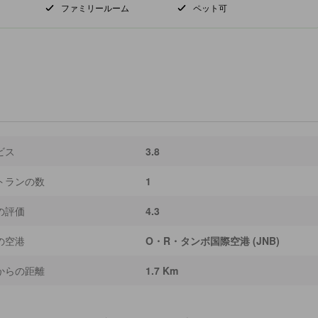
ファミリールーム
ペット可
ビス
3.8
トランの数
1
の評価
4.3
の空港
O・R・タンボ国際空港 (JNB)
からの距離
1.7 Km