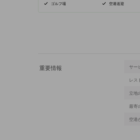
ゴルフ場
空港送迎
重要情報
サー
レス
立地
最寄
空港