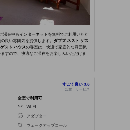
ご滞在中もインターネットを無料でご利用いただ
地の良い雰囲気を提供します。
ダブズ ネスト ゲス
 ゲスト ハウス
の客室は、快適で家庭的な雰囲気
いますので、快適なご滞在をお楽しみいただけま
客室では、コーヒーや紅茶を淹れるのに必要なも
ご用意しております。
ダブズ ネスト ゲスト ハウス
 当宿泊施設では、舌の肥えたゲストが好みに合
すごく良い
3.6
設備・サービス
全室で利用可
Wi-Fi
アダプター
ウェークアップコール