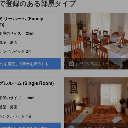
で登録のある部屋タイプ
リールーム (Family
m)
部屋のサイズ： 25m²
眺望：庭園
シングルベッド 3台
お部屋の写真をチェック
付を指定して料金を表示する
ルルーム (Single Room)
部屋のサイズ： 18m²
眺望：庭園
シングルベッド 1台