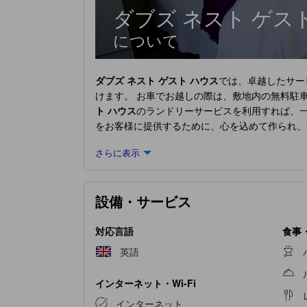
ダブズ ネスト ゲス
について
ダブズ ネスト ゲスト ハウス
では、卓越したサー
けます。 お車でお越しの際は、敷地内の無料駐
ト ハウス
のランドリーサービスを利用すれば、
をお客様に提供するために、心を込めて作られ、
す。 一部の客室では、室内でのビデオストリー
さらに表示
のがすべて揃っております。バスルームの重要
では、当宿泊施設で直接食料品を受け取るオプシ
わせた料理設備を館内で楽しむこともできます。
設備・サービス
対応言語
食事
英語
インターネット・Wi-Fi
インターネット