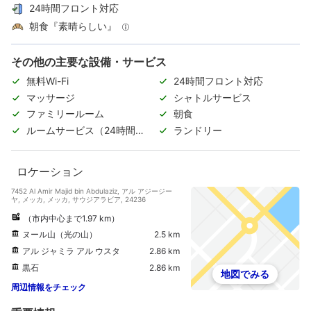
24時間フロント対応
朝食『素晴らしい』
その他の主要な設備・サービス
無料Wi-Fi
24時間フロント対応
マッサージ
シャトルサービス
ファミリールーム
朝食
ルームサービス（24時間対
ランドリー
応）
ロケーション
7452 Al Amir Majid bin Abdulaziz, アル アジージー
ヤ, メッカ, メッカ, サウジアラビア, 24236
（市内中心まで1.97 km）
ヌール山（光の山）
2.5 km
アル ジャミラ アル ウスタ
2.86 km
黒石
2.86 km
地図でみる
周辺情報をチェック