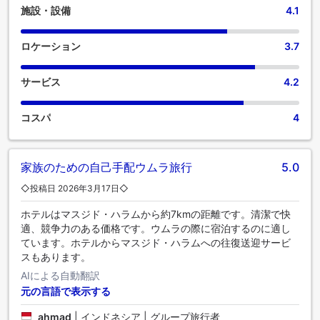
施設・設備
4.1
Violet Al-Shishaでは、毎朝おいしい朝食をご用意しておりま
す。 休日の朝は、館内のカフェで毎日提供される一杯のコー
ヒーから始めましょう。 Violet Al-Shishaにある数々のアクテ
ロケーション
3.7
ィビティをお楽しみください。 一日の疲れをスパ施設で癒
し、温かなリラクゼーションをご堪能ください。
サービス
4.2
コスパ
4
家族のための自己手配ウムラ旅行
5.0
◇投稿日 2026年3月17日◇
ホテルはマスジド・ハラムから約7kmの距離です。清潔で快
適、競争力のある価格です。ウムラの際に宿泊するのに適し
ています。ホテルからマスジド・ハラムへの往復送迎サービ
スもあります。
AIによる自動翻訳
元の言語で表示する
ahmad
|
インドネシア | グループ旅行者