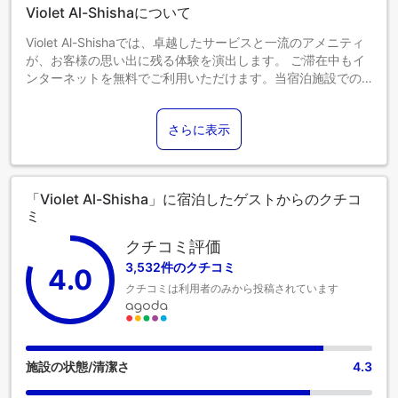
Violet Al-Shishaについて
Violet Al-Shishaでは、卓越したサービスと一流のアメニティ
が、お客様の思い出に残る体験を演出します。 ご滞在中もイ
ンターネットを無料でご利用いただけます。当宿泊施設での
交通サービスによって、メッカ観光がより便利になります。
コンシェルジュサービスなどのフロントデスクサービスもご
さらに表示
利用いただけます。 当宿泊施設には暖炉もあり、冷え込む夜
に居心地の良い雰囲気を提供します。 Violet Al-Shishaで提供
されるランドリーサービスを利用して、お好みの服装で常に
ベストな装いを。ゆったりとした日中や夜には、ルームサー
「Violet Al-Shisha」に宿泊したゲストからのクチコ
ビスなどの室内設備・サービスで、お部屋での滞在を最大限
ミ
にお楽しみいただけます。 健康上の理由により、当宿泊施設
内は全面禁煙です。喫煙は、当宿泊施設によって指定された
クチコミ評価
喫煙ゾーンでのみ許可されています。Violet Al-Shishaの客室
3,532件のクチコミ
4.0
は、快適で家庭的な雰囲気をお客様に提供するために、心を
クチコミは利用者のみから投稿されています
込めて作られ、飾られております。 エアコンやリネンサービ
スを備えた客室もあり、快適にお過ごしいただけます。 一部
の客室では、室内でのビデオストリーミング、日刊新聞、テ
レビなどの娯楽をお楽しみいただけます。一部の客室では、
コーヒーや紅茶を淹れるのに必要なものがすべて揃っており
施設の状態/清潔さ
4.3
ます。バスルームの重要性を理解している当宿泊施設では、
バスローブ、タオル、ドライヤーをご用意しております。