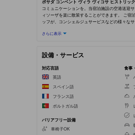
ポサダ コンベント ヴィラ ヴィコサ ヒストリック
コミュニケーションを。当宿泊施設の空港送迎サ
ィソーザを楽に散策することができます。 ご宿
ッフが、コンシェルジュサービスなどの様々なサ
ービスを利用すれば、大切な旅行着をキレイな状
さらに表示
サダ コンベント ヴィラ ヴィコサ ヒストリック 
が整っております。一部の客室にはエアコンやリ
リック ホテル
の一部客室では、独立したリビン
設備・サービス
ミング、日刊新聞、テレビがあり、ゲストを楽し
ことができます。客室のバスルームには、バスロ
は、ホテル内の朝食からはじめましょう。 施設
対応言語
食事
エンターテイメント施設で過ごす夜は、旅仲間
英語
めるレクリエーション設備があります。当宿泊施
スペイン語
地よいカクテルを飲みながら、のんびりとドリン
フランス語
ポルトガル語
バリアフリー設備
車椅子OK