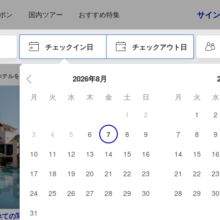
えたゲストから提供されています。実際の経験に基づいた内容であるた
ア
る高スコア
サイ
ポン
国内ツアー
おすすめ特集
やタブキーで進み、エンターキーを押して内容を確定して、検索します。
チェックイン日
チェックアウト日
エンターキーを押して日付選択画面の操作を開始します。方向キ
 ホテルを予約する
2026年8月
月
火
水
木
金
土
日
月
火
水
1
2
1
2
3
4
5
6
7
8
9
7
8
9
10
11
12
13
14
15
16
14
15
16
17
18
19
20
21
22
23
21
22
23
24
25
26
27
28
29
30
28
29
30
31
べての写真を見る