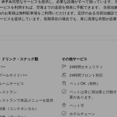
 ホテル
完璧なサービスを提供し、必要な設備がすべて揃っています。当宿
ービスを利用すれば、空港までの送迎を簡単に手配できます。 当宿泊施
泊のお客様は無料駐車場をご利用いただけます。定評のある当宿泊施設
ービスを提供しています。長期滞在の場合でも、単に清潔な衣類が必要
態に保てます。 リラックスしたい方のために、ルームサービスなどの
ホテル
でくつろぎのひとときを。当宿泊施設は完全禁煙です。当宿泊施
ネンのサービスが備わっておりますので、快適なご滞在をお楽しみくだ
グルーム、あるいはバルコニーやテラスが部屋のデザインに組み込まれ
ませてくれます。 一部の客室にはコーヒーや紅茶を淹れるのに必要な
ーブ、タオル、ドライヤーを備え付けております。 最も理想的な方法
内のレストランでは、おいしくて利用しやすい食事を選ぶことができるの
・ドリンク・スナック類
その他サービス
と出かけるのと同じくらい楽しいものです。
ポサダ コンベント ヴィラ 
バー
24時間セキュリティ
設のプールサイドでくつろぎ、ゆったりとしたひとときをお過ごしくだ
プールサイドバー
24時間フロント対応
クを楽しめます。
ルームサービス
ペットOK（有料）
レストラン
ペットは常に宿泊客と行動す
要があります。
レストランで単品メニューを提供
ペット可
朝食（コンチネンタル）
ホテルチェーン
朝食（ブッフェ）