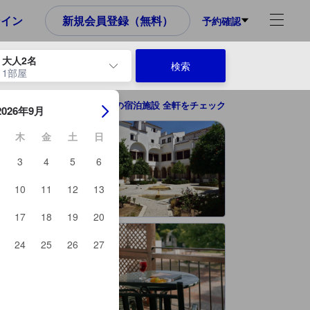
め、これから宿泊選びをされるユーザーにとっても参考となる信頼でき
ンイン
新規会員登録（無料）
予約確認
大人2名
検索
1部屋
ーを使用して、チェックイン日とチェックアウト日を移動します。エン
ヴィラ ヴィソーザの宿泊施設 全軒をチェック
2026年9月
木
金
土
日
3
4
5
6
10
11
12
13
17
18
19
20
24
25
26
27