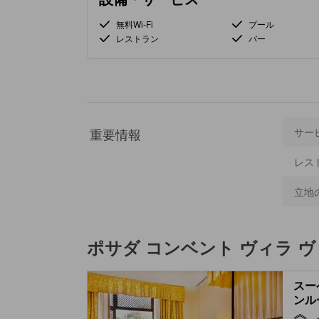
無料Wi-Fi
プール
レストラン
バー
重要情報
サー
レス
立地
ポサダ コンベント ヴィラ 
スー
ンルー
Twin