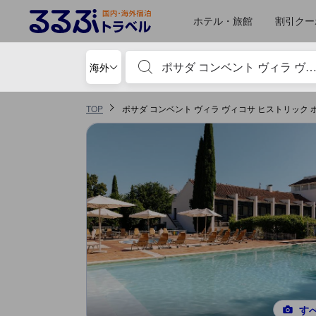
るるぶトラベルに掲載されているクチコミは実際に予約をし、宿泊を終
tooltip
詳細を見る
ロケーションスコア 5点満点中4.7点 ヴィラ ヴィソーザにおける高スコア
施設の状態/清潔さスコア 5点満点中4.6点 ヴィラ ヴィソーザにおける高スコ
サービススコア 5点満点中4.5点 ヴィラ ヴィソーザにおける高スコア
施設・設備スコア 5点満点中4.4点 ヴィラ ヴィソーザにおける高スコア
コスパスコア 5点満点中4.3点 ヴィラ ヴィソーザにおける高スコア
お部屋の快適さ・クオリティスコア 5点満点中4点 ヴィラ ヴィソーザにおけ
移動先はクチコミページ 1
良いと思った点
移動先はクチコミページ 1
ホテル・旅館
割引クー
宿泊施設名やキーワードを入力し、矢印キー
海外
TOP
ポサダ コンベント ヴィラ ヴィコサ ヒストリック
す