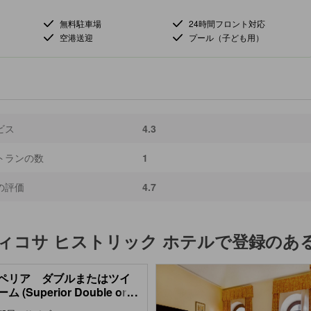
無料駐車場
24時間フロント対応
空港送迎
プール（子ども用）
ビス
4.3
トランの数
1
の評価
4.7
ヴィコサ ヒストリック ホテル
で登録のあ
ペリア ダブルまたはツイ
ム (Superior Double or
...
 Room)