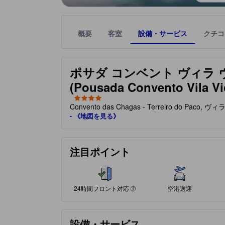
概要
客室
設備・サービス
クチコ
星評価は、提携サイトから受け取った情報であり、
tooltip
星評価、最高5の内4
ポサダ コンベント ヴィラ 
(Pousada Convento Vila Vic
Convento das Chagas - Terreiro do Pa
- 《地図を見る》
24時間フロント対応
注目ポイント
24時間フロント対応
空港送迎
設備・サービス