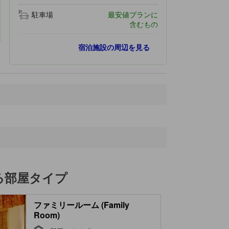
駐車場
最安値プランに
含むもの
最寄りスポット
宿泊施設の周辺を見る
Museu Nacional dos Coches - Nucleo de Vila Vicosa
60 ｍ
Paco Ducal
60 ｍ
Igreja dos Agostinhos
60 ｍ
Convento das Chagas
60 ｍ
Atelier Cristina Claro
130 ｍ
る部屋タイプ
ファミリールーム (Family
Room)