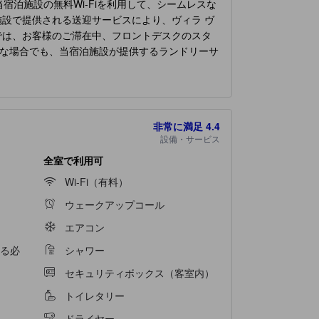
泊施設の無料Wi-Fiを利用して、シームレスな
設で提供される送迎サービスにより、ヴィラ ヴ
では、お客様のご滞在中、フロントデスクのスタ
な場合でも、当宿泊施設が提供するランドリーサ
便利な設備・サービスをご用意しております。
ポ
設には、快適な眠りに必要なすべての便利な設備
さい。
ポサダ コンベント ヴィラ ヴィコサ ヒスト
ています。多くの客室には、室内ビデオストリー
非常に満足
4.4
ものがすべて揃っているので、のどの渇きを潤す
設備・サービス
で、休暇体験に乗り出しましょう。ご滞在の毎朝
で、旅が空腹から解放されます！ 当宿泊施設の
全室で利用可
ヴィコサ ヒストリック ホテル
には、お客様が楽し
Wi-Fi（有料）
さい。当宿泊施設では、プールサイドのバーで心
ウェークアップコール
エアコン
る必
シャワー
セキュリティボックス（客室内）
トイレタリー
ドライヤー