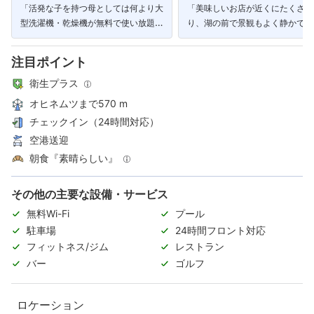
「活発な子を持つ母としては何より大
「美味しいお店が近くにたくさん
型洗濯機・乾燥機が無料で使い放題な
り、湖の前で景観もよく静かで素
のがとてもありがたいです。」
しい。」
注目ポイント
衛生プラス
オヒネムツまで570 m
チェックイン（24時間対応）
空港送迎
朝食『素晴らしい』
その他の主要な設備・サービス
無料Wi-Fi
プール
駐車場
24時間フロント対応
フィットネス/ジム
レストラン
バー
ゴルフ
ロケーション