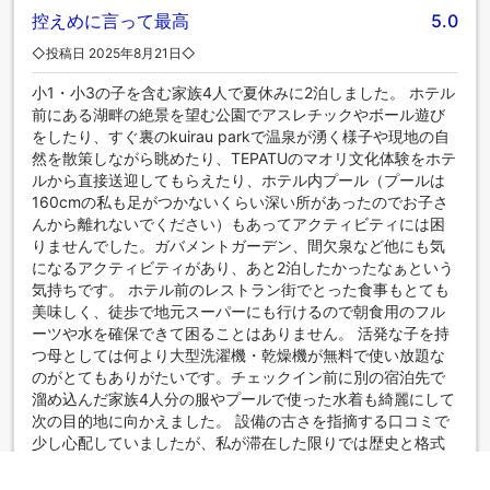
控えめに言って最高
5.0
◇投稿日 2025年8月21日◇
小1・小3の子を含む家族4人で夏休みに2泊しました。 ホテル
前にある湖畔の絶景を望む公園でアスレチックやボール遊び
をしたり、すぐ裏のkuirau parkで温泉が湧く様子や現地の自
然を散策しながら眺めたり、TEPATUのマオリ文化体験をホテ
ルから直接送迎してもらえたり、ホテル内プール（プールは
160cmの私も足がつかないくらい深い所があったのでお子さ
んから離れないでください）もあってアクティビティには困
りませんでした。ガバメントガーデン、間欠泉など他にも気
になるアクティビティがあり、あと2泊したかったなぁという
気持ちです。 ホテル前のレストラン街でとった食事もとても
美味しく、徒歩で地元スーパーにも行けるので朝食用のフル
ーツや水を確保できて困ることはありません。 活発な子を持
つ母としては何より大型洗濯機・乾燥機が無料で使い放題な
のがとてもありがたいです。チェックイン前に別の宿泊先で
溜め込んだ家族4人分の服やプールで使った水着も綺麗にして
次の目的地に向かえました。 設備の古さを指摘する口コミで
少し心配していましたが、私が滞在した限りでは歴史と格式
ある綺麗なホテルでサービスも十分でした。客層的にも、家
族やカップルなど個人旅行客が静かにそれぞれの時間を楽し