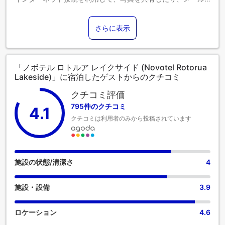
に返信することができます。 空港までの送迎が必要な場合
は、ご到着前に当宿泊施設にて手配いたします。当宿泊施設
さらに表示
で提供される送迎サービスを利用すれば、ロトルア観光がさ
らに手軽になります。駐車場は、車でお越しのお客様のため
に当宿泊施設によって提供されています。 当宿泊施設ではコ
ンシェルジュサービスを含むフロントデスクサービスを提供
「ノボテル ロトルア レイクサイド (Novotel Rotorua
しており、快適な滞在をお約束します。 必要であれば、当チ
Lakeside)」に宿泊したゲストからのクチコミ
ケットサービスでは、近隣で開催される最高級のショーやイ
ベントのチケット手配や予約をサポートすることもできま
クチコミ評価
す。 長期滞在の際や必要な時には、ランドリーサービスを利
795件のクチコミ
4.1
用して旅行着を清潔に保つことができます。 ルームサービス
クチコミは利用者のみから投稿されています
などの設備・サービスも充実しています。当宿泊施設内は禁
煙となっておりますのでご注意ください。 最高のくつろぎを
お約束するため、客室は魅力的なデザインで、基本的な生活
必需品をすべて備え、楽しい滞在を演出します。快適なご滞
在をお約束するため、エアコンやリネンサービスを備えた客
施設の状態/清潔さ
4
室をご用意しております。ノボテル ロトルア レイクサイドの
一部客室では、独立したリビングルームやバルコニー、テラ
施設・設備
3.9
スなど、ユニークなデザインの客室があります。一部の客室
には、室内ビデオストリーミング、日刊新聞、テレビなどの
アミューズメント設備があり、楽しい滞在をお楽しみいただ
ロケーション
4.6
けます。 特定の部屋には、コーヒーや紅茶を淹れるのに必要