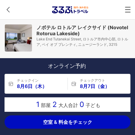
ノボテル ロトルア レイクサイド (Novotel
Rotorua Lakeside)
Lake End Tutanekai Street, ロトルア市内中心部, ロトル
ア, ベイ オブ プレンティ, ニュージーランド, 3215
オンライン予約
チェックイン
チェックアウト
8月6日（木）
8月7日（金）
1
2
0
部屋
大人合計
子ども
空室 & 料金をチェック