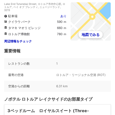
Lake End Tutanekai Street, ロトルア市内中心部, ロ
トルア, ベイ オブ プレンティ, ニュージーランド,
3215
駐車場
あり
クイラウ パーク
590 ｍ
タマキ マオリ ビレッジ
660 ｍ
ロトルア博物館
780 ｍ
地図でみる
周辺情報をチェック
重要情報
レストランの数
1
最寄の空港
ロトルア・リージョナル空港 (ROT)
空港からの距離
6.31 km
ノボテル ロトルア レイクサイドのお部屋タイプ
3ベッドルーム ロイヤルスイート (Three-