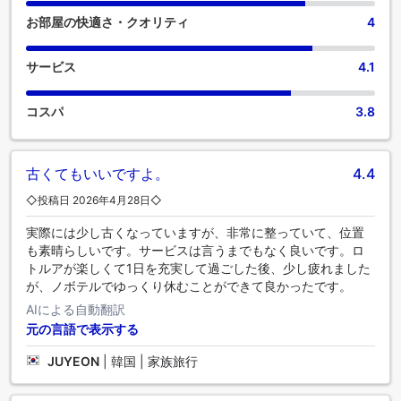
なものがすべて揃っていて便利です。客室のバスルームに
お部屋の快適さ・クオリティ
4
は、必要なバスアメニティが備え付けられており、快適な滞
在をお約束します。 楽しい朝食は一日の始まりに最適です。
ノボテル ロトルア レイクサイドでは、いつでも美味しいお食
サービス
4.1
事をご堪能いただけます。 食事に出かけたくない場合は、当
宿泊施設にある魅力的な料理の選択肢をいつでも利用できま
コスパ
3.8
す。 素敵な夜を気軽に体験！当宿泊施設のエンターテイメン
ト施設の外に出ることなく、エンターテイメントな夜をお楽
しみください。パーソナルスペースで食事を味わいたい方の
ために、ノボテル ロトルア レイクサイドでは便利な食材宅配
古くてもいいですよ。
4.4
サービスを提供しており、部屋で調理して食事を楽しむこと
◇投稿日 2026年4月28日◇
ができます。 一日中、ノボテル ロトルア レイクサイドで楽し
めるアクティビティで遊びましょう。自分へのご褒美に、ス
実際には少し古くなっていますが、非常に整っていて、位置
パ施設へ出かけてみてはいかがでしょうか。滞在中、少なく
も素晴らしいです。サービスは言うまでもなく良いです。ロ
とも一度は当宿泊施設のプールをお楽しみください。運動を
トルアが楽しくて1日を充実して過ごした後、少し疲れました
さぼりたくない人は、当宿泊施設のフィットネスセンターを
が、ノボテルでゆっくり休むことができて良かったです。
訪れることで、活力と健康を維持することができるでしょ
AIによる自動翻訳
う。
元の言語で表示する
JUYEON
|
韓国 | 家族旅行