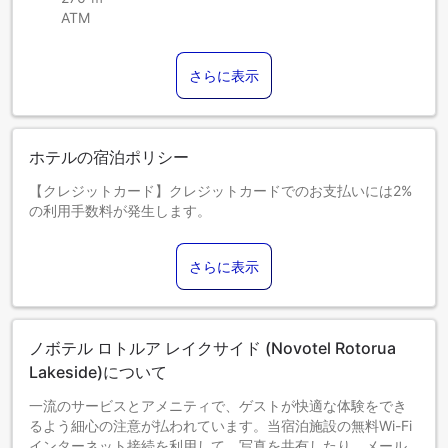
ATM
さらに表示
ホテルの宿泊ポリシー
【クレジットカード】クレジットカードでのお支払いには2%
の利用手数料が発生します。
0～1歳までのお子さま
添い寝の場合は宿泊無料です。＜ご注意＞ベビーベッドのご
さらに表示
利用には追加料金が発生する場合があります。また、利用可
否は空き状況によります。
2～15歳までのお子さま
添い寝の場合は宿泊無料です。
ノボテル ロトルア レイクサイド (Novotel Rotorua
16歳以上のゲストは大人とみなされます。
エキストラベッドの追加可否は、お部屋タイプにより異なり
Lakeside)について
ます。各部屋タイプ欄の記載をご確認ください。
一流のサービスとアメニティで、ゲストが快適な体験をでき
るよう細心の注意が払われています。当宿泊施設の無料Wi-Fi
インターネット接続を利用して、写真を共有したり、メール