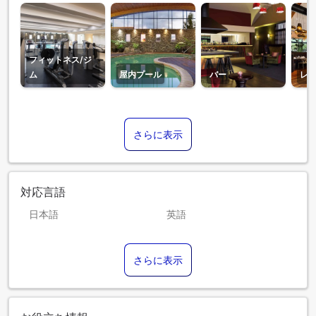
フィットネス/ジ
ム
屋内プール
バー
レ
さらに表示
対応言語
日本語
英語
スペイン語
タイ語
さらに表示
ヒンディー語
フィリピン語
韓国語
広東語
北京語