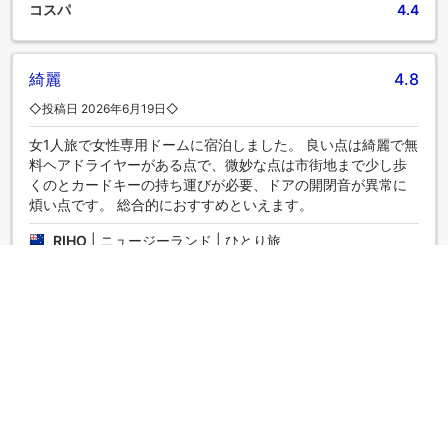
い食事が提供され、魅力的で簡単に利用できるオプションが
コスパ
4.4
常に用意されています。 当宿泊施設のエンターテイメントオ
プションで、旅の仲間と楽しい夜をお過ごしください。自分
で料理を作るのが好きな観光客は、この場所にある調理設備
綺麗
4.8
の存在を喜ばしく思うでしょう。
◇投稿日 2026年6月19日◇
女1人旅で女性専用ドームに宿泊しました。 良い点は綺麗で無
料ヘアドライヤーがある点で、微妙な点は市街地まで少し歩
くのとカードキーの持ち運びが必要、ドアの開閉音が異常に
煩い点です。 総合的におすすめといえます。
RIHO
|
ニュージーランド | ひとり旅
清潔な宿泊施設と良いサービス
4.6
◇投稿日 2025年5月19日◇
部屋は広くて非常に清潔で、滞在中快適に過ごせます。スタ
ッフはフレンドリーで親切です。アメニティは基本的なニー
ズをよく満たしています。場所は市の中心部にはありません
が、アクセスは容易で、費用対効果の高い選択肢となってい