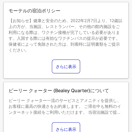
モーテルの宿泊ポリシー
【お知らせ】健康と安全のため、2022年2月7日より、12歳以
上の方が、当施設、レストランバー、その他の館内施設をご
利用になる際は、ワクチン接種が完了している必要がありま
す。入国する際には有効なワクチンパスの提示が必要です。
保健省によって免除された方は、到着時に証明書類をご提示
ください。
【要デポジット】ご滞在中の有料サービスの利用および客室
設備破損時の保証のため、チェックイン時にUSD 100のセキ
さらに表示
ュリティデポジットをクレジットカードまたはデビットカー
ドに仮チャージいたします。なお、このデポジットは問題が
なかった場合はチェックアウト時に返金されます。
レイトチェックインをご希望の場合は、当施設まで直接ご連
ビーリー クォーター (Bealey Quarter)について
絡ください。
0～5歳までのお子さま
ビーリー クォーター一流のサービスとアメニティを提供し、
添い寝の場合は宿泊無料です。
お客様に最高の快適さをお約束します。 ご滞在中も無料のイ
エキストラベッドの追加可否は、お部屋タイプにより異なり
ンターネット接続をご利用いただけます。 当宿泊施設で提供
ます。各部屋タイプ欄の記載をご確認ください。
されるサービスを利用すれば、クライストチャーチの素晴ら
しさを簡単に体験できます。ご宿泊のお客様は、直接当宿泊
さらに表示
施設の無料駐車場をご利用いただけます。 フロントデスクが