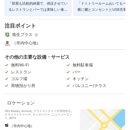
「部屋も比較的綺麗で、併設させてい
「ドミトリールームおいてもベッ
るレストランとバーでは美味しい食事
横に棚とコンセントとUSB充電
ができる。」
トがあるのは最高です。」
注目ポイント
衛生プラス
（市内中心地）
その他の主要な設備・サービス
無料Wi-Fi
無料駐車場
レストラン
バー
ゴルフ場
キッチン
荷物預かり所
バルコニー/テラス
ロケーション
263 Bealey Avenue, クライストチャーチ市内中心,
クライストチャーチ, カンタベリー, ニュージーラン
ド, 8013
（市内中心地）