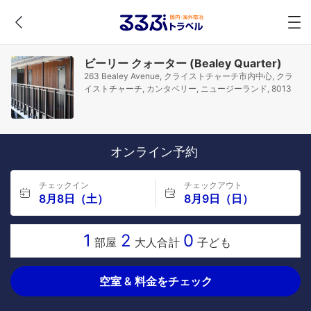
ビーリー クォーター (Bealey Quarter)
263 Bealey Avenue, クライストチャーチ市内中心, クラ
イストチャーチ, カンタベリー, ニュージーランド, 8013
オンライン予約
チェックイン
チェックアウト
8月8日（土）
8月9日（日）
1
2
0
部屋
大人合計
子ども
空室 & 料金をチェック