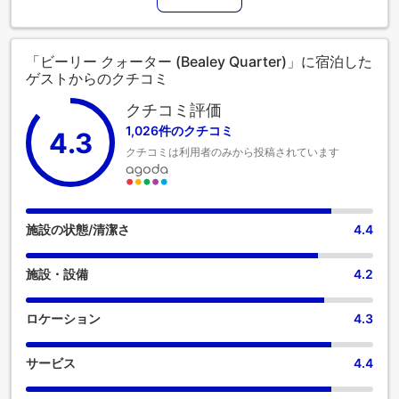
提供するコンシェルジュサービスを利用して、毎日のアクテ
ィビティや旅行の計画を簡単に立てることができます。当宿
泊施設では、便利なランドリーサービスを利用することで、
「ビーリー クォーター (Bealey Quarter)」に宿泊した
好きな旅行着を清潔に保てるため、荷物を軽くすることがで
ゲストからのクチコミ
きます。 リラックスしたいなら、ルームサービスなどの室内
設備・サービスで、お部屋で過ごす時間を最大限にお楽しみ
クチコミ評価
いただけます。当宿泊施設は完全禁煙で、風通しの良い環境
1,026件のクチコミ
4.3
を提供しております。 居心地の良さを追求した各客室は、快
クチコミは利用者のみから投稿されています
適さを保ちながら、静かな眠りをお約束する様々な機能を備
えています。一部の客室では、お客様の利便性と満足のため
に、エアコンやリネンサービスを提供しています。ビーリー
クォーターのユニークに仕立てられた客室では、独立したリ
ビングルームやバルコニーやテラスに似たレイアウトをお選
施設の状態/清潔さ
4.4
びいただけます。一部の客室では、室内ビデオストリーミン
グ、日刊新聞、テレビなどのアミューズメントをお楽しみい
施設・設備
4.2
ただけます。 一部の客室では、お客様のご要望に応じたお飲
み物をご用意しております。ビーリー クォーターの特定の客
室では、バスルームにバスローブ、タオル、ドライヤーをご
ロケーション
4.3
用意しております。 ビーリー クォーターでは毎朝、手作りの
美味しい朝食で一日がスタートします。 当宿泊施設内にある
サービス
4.4
カフェで上質なコーヒーを楽しみながら、リフレッシュした
気分で一日を始めましょう。 当宿泊施設では様々な素晴らし