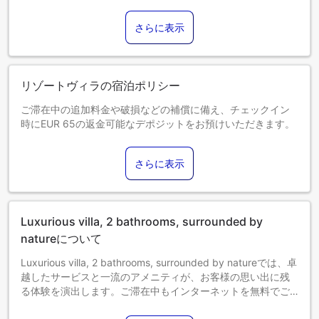
さらに表示
リゾートヴィラの宿泊ポリシー
ご滞在中の追加料金や破損などの補償に備え、チェックイン
時にEUR 65の返金可能なデポジットをお預けいただきます。
0～0歳までのお子さま
添い寝の場合は宿泊無料です。＜ご注意＞ベビーベッドのご
さらに表示
利用には追加料金が発生する場合があります。また、利用可
否は空き状況によります。
1～0歳までのお子さま
エキストラベッドをお申し込みください。
Luxurious villa, 2 bathrooms, surrounded by
エキストラベッドの追加可否は、お部屋タイプにより異なり
ます。各部屋タイプ欄の記載をご確認ください。
natureについて
Luxurious villa, 2 bathrooms, surrounded by natureでは、卓
越したサービスと一流のアメニティが、お客様の思い出に残
る体験を演出します。ご滞在中もインターネットを無料でご
利用いただけます。ご宿泊のお客様は、当宿泊施設の駐車場