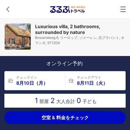
Luxurious villa, 2 bathrooms,
surrounded by nature
Bosrandweg 6, リーロップ, ゾメーレン, 北ブラバント, オ
ランダ, 5712GX
オンライン予約
チェックイン
チェックアウト
8月10日（月）
8月11日（火）
1
2
0
部屋
大人合計
子ども
空室 & 料金をチェック