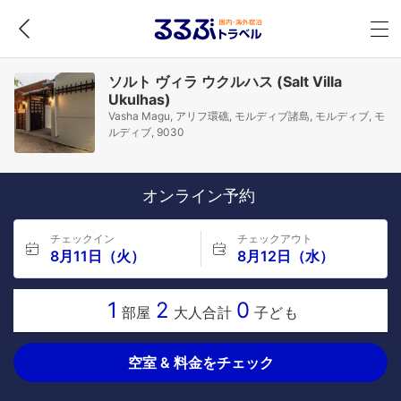
ソルト ヴィラ ウクルハス (Salt Villa
Ukulhas)
Vasha Magu, アリフ環礁, モルディブ諸島, モルディブ, モ
ルディブ, 9030
オンライン予約
チェックイン
チェックアウト
8月11日（火）
8月12日（水）
1
2
0
部屋
大人合計
子ども
空室 & 料金をチェック