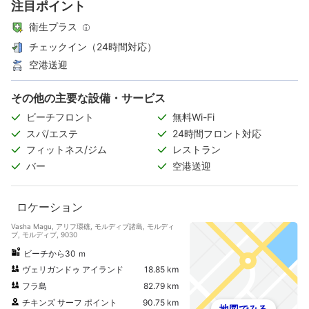
注目ポイント
衛生プラス
チェックイン（24時間対応）
空港送迎
その他の主要な設備・サービス
ビーチフロント
無料Wi-Fi
スパ/エステ
24時間フロント対応
フィットネス/ジム
レストラン
バー
空港送迎
ロケーション
Vasha Magu, アリフ環礁, モルディブ諸島, モルディ
ブ, モルディブ, 9030
ビーチから30 ｍ
ヴェリガンドゥ アイランド
18.85 km
フラ島
82.79 km
チキンズ サーフ ポイント
90.75 km
地図でみる