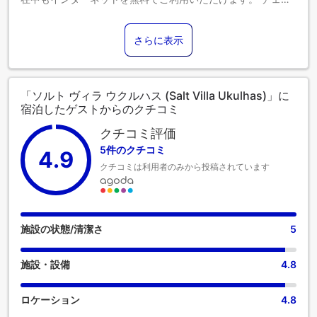
クイン前に空港送迎サービスを手配することで、ご到着から
ご出発までシームレスで効率的なご滞在をお約束します。 当
さらに表示
宿泊施設での送迎サービスをご利用いただくと、モルディブ
諸島での小旅行や観光、追加アクティビティの手配が簡単に
なります。 ご宿泊のお客様は、当宿泊施設の駐車場をご利用
いただけます。コンシェルジュサービスなどのフロントデス
「ソルト ヴィラ ウクルハス (Salt Villa Ukulhas)」に
クサービスもご利用いただけます。 当宿泊施設では、チケッ
宿泊したゲストからのクチコミ
トサービスもあり、エンターテイメントやアトラクションの
チケット手配や予約をサポートしています。当宿泊施設には
クチコミ評価
暖炉もあり、冷え込む夜に居心地の良い雰囲気を提供しま
5件のクチコミ
4.9
す。 ソルト ヴィラ ウクルハスで提供されるランドリーサービ
クチコミは利用者のみから投稿されています
スを利用して、お好みの服装で常にベストな装いを。 ゆった
りとした日中や夜には、ルームサービスなどの室内設備・サ
ービスで、お部屋での滞在を最大限にお楽しみいただけま
す。ソルト ヴィラ ウクルハスの客室は、快適で家庭的な雰囲
気をお客様に提供するために、心を込めて作られ、飾られて
施設の状態/清潔さ
5
おります。 エアコンやリネンサービスを備えた客室もあり、
快適にお過ごしいただけます。 ソルト ヴィラ ウクルハスに
施設・設備
4.8
は、独立したリビングルームやバルコニー、テラスなど、ユ
ニークなデザインの客室がございます。一部の客室では、ビ
デオストリーミング、日刊紙、テレビなどのエンターテイン
ロケーション
4.8
メントをお楽しみいただけます。 コーヒーや紅茶を淹れるの