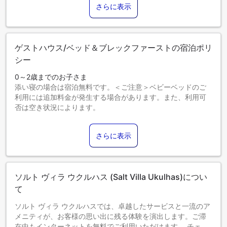
さらに表示
ゲストハウス/ベッド＆ブレックファーストの宿泊ポリ
シー
0～2歳までのお子さま
添い寝の場合は宿泊無料です。＜ご注意＞ベビーベッドのご
利用には追加料金が発生する場合があります。また、利用可
否は空き状況によります。
3～10歳までのお子さま
添い寝の場合は宿泊無料です。
さらに表示
11歳以上のゲストは大人とみなされます。
エキストラベッドの追加可否は、お部屋タイプにより異なり
ます。各部屋タイプ欄の記載をご確認ください。
ソルト ヴィラ ウクルハス (Salt Villa Ukulhas)につい
て
ソルト ヴィラ ウクルハスでは、卓越したサービスと一流のア
メニティが、お客様の思い出に残る体験を演出します。ご滞
在中もインターネットを無料でご利用いただけます。 チェッ