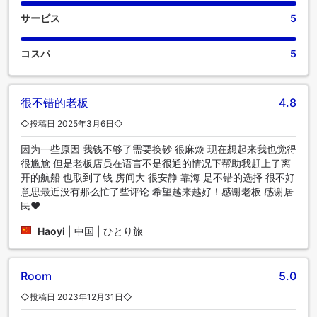
に必要なものがすべて揃っている客室もあるので、喉が渇い
サービス
5
ても安心です。バスルームのアメニティがお客様の満足度を
高める重要性を理解している当宿泊施設では、一部の客室に
バスローブ、タオル、ヘアドライヤーをご用意しています。
コスパ
5
ソルト ヴィラ ウクルハスでは、毎朝おいしい朝食をご用意し
ております。当宿泊施設では、食欲が湧いたときにいつでも
満足できるよう、簡単に利用できるおいしい食事の選択肢を
很不错的老板
4.8
豊富に提供しています。すぐ近くにある当宿泊施設のエンタ
ーテイメント施設で、旅の仲間と楽しい夜を過ごしながら、
◇投稿日 2025年3月6日◇
忘れられないひとときをお過ごしください。ソルト ヴィラ ウ
クルハスでは、お客様が滞在中に楽しめるレジャー設備も充
因为一些原因 我钱不够了需要换钞 很麻烦 现在想起来我也觉得
実しています。一日の疲れをスパ施設で癒し、温かなリラク
很尴尬 但是老板店员在语言不是很通的情况下帮助我赶上了离
ゼーションをご堪能ください。 当宿泊施設にはフィットネス
开的航船 也取到了钱 房间大 很安静 靠海 是不错的选择 很不好
設備があり、旅行中の健康と体力維持にご利用いただけま
意思最近没有那么忙了些评论 希望越来越好！感谢老板 感谢居
す。
民❤️
Haoyi
|
中国 | ひとり旅
Room
5.0
◇投稿日 2023年12月31日◇