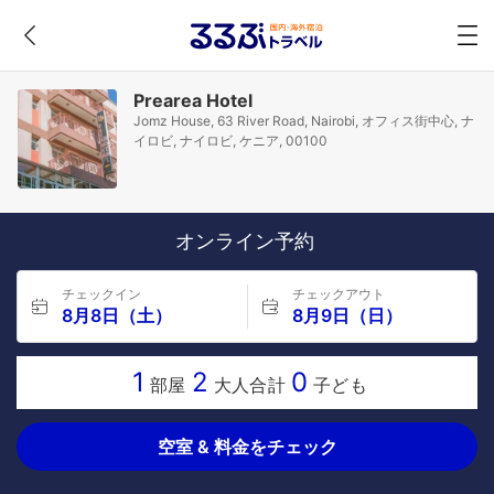
Prearea Hotel
Jomz House, 63 River Road, Nairobi, オフィス街中心, ナ
イロビ, ナイロビ, ケニア, 00100
オンライン予約
チェックイン
チェックアウト
8月8日（土）
8月9日（日）
1
2
0
部屋
大人合計
子ども
空室 & 料金をチェック