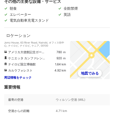
その他の主要な設備・サービス
朝食
全館禁煙
エレベーター
英語
電気自動車充電スタンド
ロケーション
Jomz House, 63 River Road, Nairobi, オフィス街中
心, ナイロビ, ナイロビ, ケニア, 00100
アメリカ大使館記念ガーデン
780 ｍ
ケニエッタ カンファレンス センター
920 ｍ
ナイロビ国立博物館
1.64 km
カルラフォレスト
4.92 km
地図でみる
周辺情報をチェック
重要情報
最寄の空港
ウィルソン空港 (WIL)
空港からの距離
4.71 km