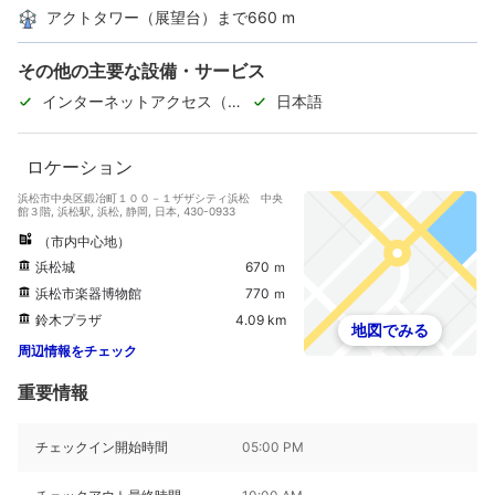
アクトタワー（展望台）まで660 m
その他の主要な設備・サービス
インターネットアクセス（無
日本語
料）
ロケーション
浜松市中央区鍛冶町１００－１ザザシティ浜松 中央
館３階, 浜松駅, 浜松, 静岡, 日本, 430-0933
（市内中心地）
浜松城
670 ｍ
浜松市楽器博物館
770 ｍ
鈴木プラザ
4.09 km
地図でみる
周辺情報をチェック
重要情報
チェックイン開始時間
05:00 PM