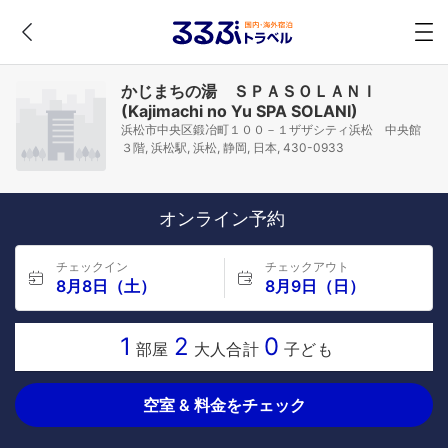
かじまちの湯 ＳＰＡＳＯＬＡＮＩ
(Kajimachi no Yu SPA SOLANI)
浜松市中央区鍛冶町１００－１ザザシティ浜松 中央館
３階, 浜松駅, 浜松, 静岡, 日本, 430-0933
オンライン予約
チェックイン
チェックアウト
8月8日（土）
8月9日（日）
1
2
0
部屋
大人合計
子ども
空室 & 料金をチェック