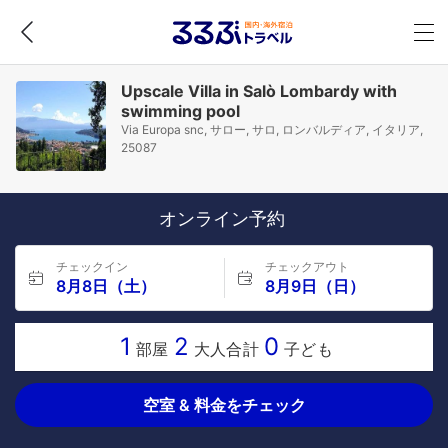
Upscale Villa in Salò Lombardy with
swimming pool
Via Europa snc, サロー, サロ, ロンバルディア, イタリア,
25087
オンライン予約
チェックイン
チェックアウト
8月8日（土）
8月9日（日）
1
2
0
部屋
大人合計
子ども
空室 & 料金をチェック