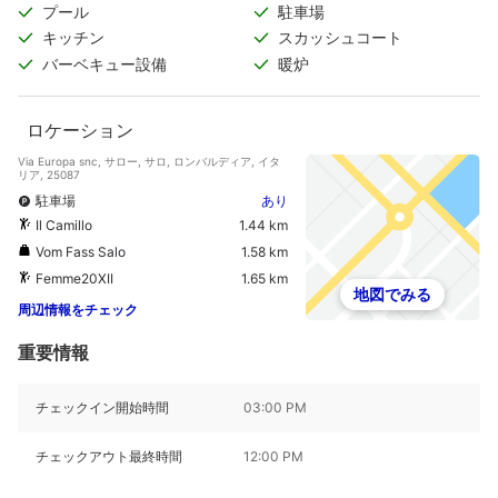
プール
駐車場
キッチン
スカッシュコート
バーベキュー設備
暖炉
ロケーション
Via Europa snc, サロー, サロ, ロンバルディア, イタ
リア, 25087
駐車場
あり
Il Camillo
1.44 km
Vom Fass Salo
1.58 km
Femme20XII
1.65 km
地図でみる
周辺情報をチェック
重要情報
チェックイン開始時間
03:00 PM
チェックアウト最終時間
12:00 PM