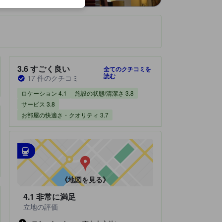
です。
宿泊施設のクチコミスコア：3.6 / 5 すごく良い 17 件のクチコミ
3.6
すごく良い
全てのクチコミを
読む
17 件のクチコミ
ロケーション 4.1
施設の状態/清潔さ 3.8
サービス 3.8
お部屋の快適さ・クオリティ 3.7
最寄の交通機関
tooltip
•
最寄の駅：メトロ カストロ プレトーリオ駅（距離0.25km）
•
最寄の駅：Leonardo Express（距離0.32km）
《地図を見る》
4.1
非常に満足
立地の評価