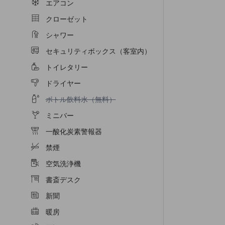
エアコン
クローゼット
シャワー
セキュリティボックス（客室内）
トイレタリー
ドライヤー
ボトル飲料水（無料）不可
ボトル飲料水（無料）
ミニバー
一酸化炭素警報器
禁煙
空気洗浄機
書斎デスク
新聞
暖房