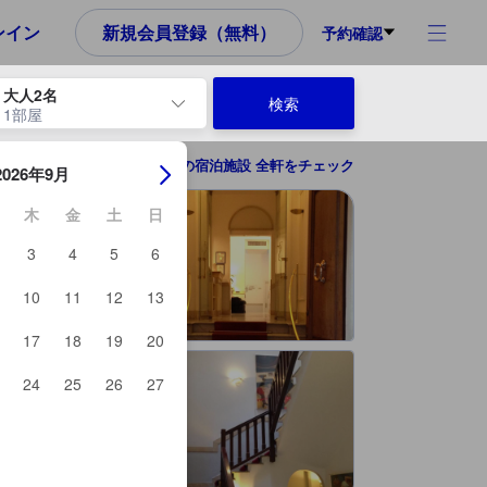
め、これから宿泊選びをされるユーザーにとっても参考となる信頼でき
ンイン
新規会員登録（無料）
予約確認
大人2名
検索
1部屋
ーを使用して、チェックイン日とチェックアウト日を移動します。エン
ローマの宿泊施設 全軒をチェック
2026年9月
木
金
土
日
3
4
5
6
10
11
12
13
17
18
19
20
24
25
26
27