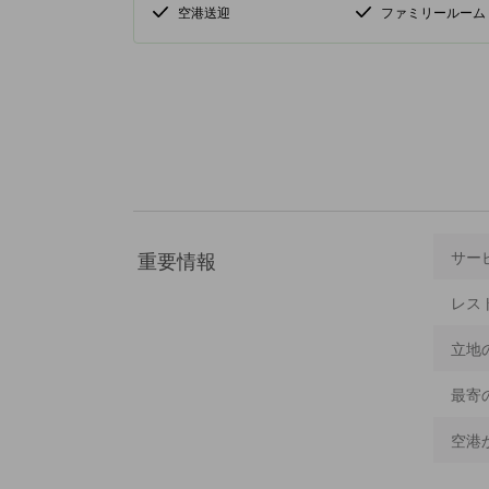
空港送迎
ファミリールーム
重要情報
サー
レス
立地
最寄
空港