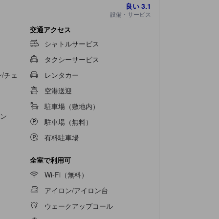
良い
3.1
ング、日刊新聞、テレビなど、一流の室内エンタ
設備・サービス
定の客室では、バスルームにバスローブ、タオ
当宿泊施設内にあるカフェで上質なコーヒーを楽し
交通アクセス
楽しい夜をお過ごしください。
シャトルサービス
タクシーサービス
/チェ
レンタカー
空港送迎
駐車場（敷地内）
ン
駐車場（無料）
有料駐車場
全室で利用可
Wi-Fi（無料）
アイロン/アイロン台
ウェークアップコール