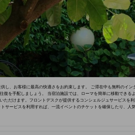
提供し、お客様に最高の快適さをお約束します。 ご滞在中も無料のイン
往復を手配しましょう。 当宿泊施設では、ローマを簡単に移動できる
いただけます。フロントデスクが提供するコンシェルジュサービスを利
ットサービスを利用すれば、一流イベントのチケットを確保したり、人
用することで、お気に入りの旅行着を清潔に保つことができるため、持
・サービスで、お部屋で過ごす時間を最大限にお楽しみいただけます。
ん。当宿泊施設は完全禁煙で、風通しの良い環境を提供しております。
がら、静かな眠りをお約束する様々な機能を備えています。
ホテル セ