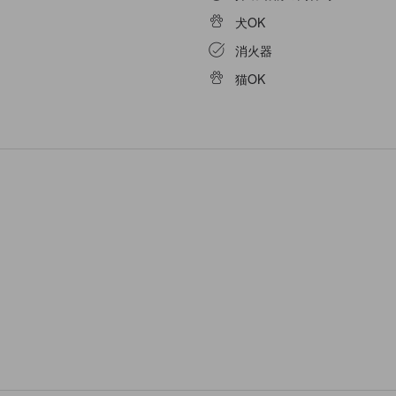
犬OK
消火器
猫OK