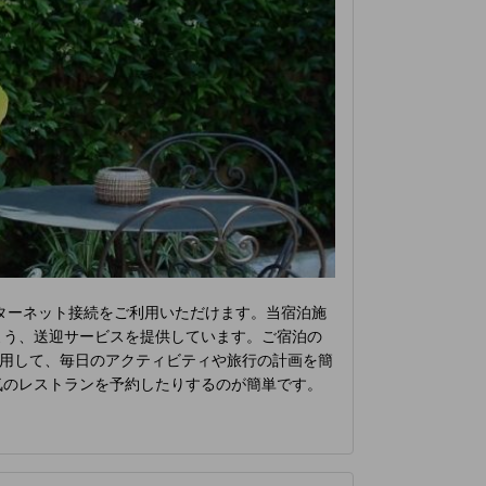
ターネット接続をご利用いただけます。当宿泊施
よう、送迎サービスを提供しています。ご宿泊の
用して、毎日のアクティビティや旅行の計画を簡
気のレストランを予約したりするのが簡単です。
参する衣類を少なくすることができます。リラッ
コンビニエンスストアがあれば、急な買い物にも
 喫煙は指定された喫煙ゾーンに限られます。居
レクト
の客室にはエアコンやリネンサービスが完