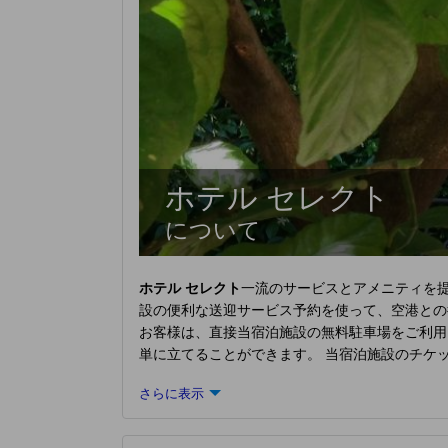
ホテル セレクト
について
ホテル セレクト
一流のサービスとアメニティを
設の便利な送迎サービス予約を使って、空港との
お客様は、直接当宿泊施設の無料駐車場をご利用
単に立てることができます。 当宿泊施設のチケ
当宿泊施設では、館内のランドリーサービスを利
さらに表示
クスしたいなら、ルームサービスなどの室内設備
すぐに対応できるため、外出する必要がありませ
心地の良さを追求した各客室は、快適さを保ちな