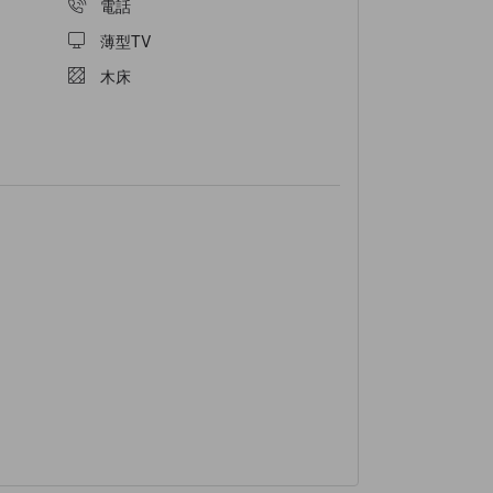
電話
薄型TV
木床