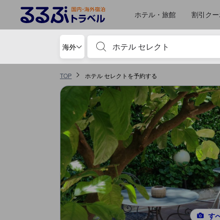
るるぶトラベルに掲載されているクチコミは実際に予約をし、宿泊を終
tooltip
詳細を見る
ロケーションスコア 5点満点中4.1点 ローマにおける高スコア
施設の状態/清潔さスコア 5点満点中3.8点
サービススコア 5点満点中3.8点
お部屋の快適さ・クオリティスコア 5点満点中3.7点
コスパスコア 5点満点中3.3点
施設・設備スコア 5点満点中3.1点
移動先はクチコミページ 1
良いと思った点
移動先はクチコミページ 1
ホテル・旅館
割引クー
宿泊施設名やキーワードを入力し、矢印キー
海外
TOP
ホテル セレクトを予約する
す