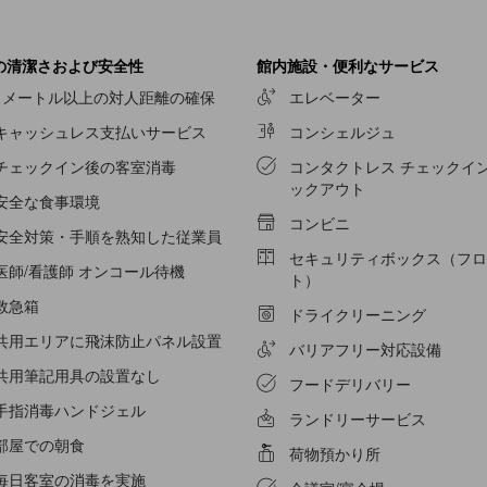
様のニーズにお応えします。 一部の客室では、室内ビデオストリーミ
客室では、室内でお飲み物をご用意しております。
ホテル セレクト
の特
セレクト
では毎朝、手作りの美味しい朝食で一日がスタートします。 
の清潔さおよび安全性
館内施設・便利なサービス
しょう。 当宿泊施設のエンターテイメントオプションで、旅の仲間と
1メートル以上の対人距離の確保
エレベーター
キャッシュレス支払いサービス
コンシェルジュ
チェックイン後の客室消毒
コンタクトレス チェックイン
ックアウト
安全な食事環境
コンビニ
安全対策・手順を熟知した従業員
セキュリティボックス（フロ
医師/看護師 オンコール待機
ト）
救急箱
ドライクリーニング
共用エリアに飛沫防止パネル設置
バリアフリー対応設備
共用筆記用具の設置なし
フードデリバリー
手指消毒ハンドジェル
ランドリーサービス
部屋での朝食
荷物預かり所
毎日客室の消毒を実施