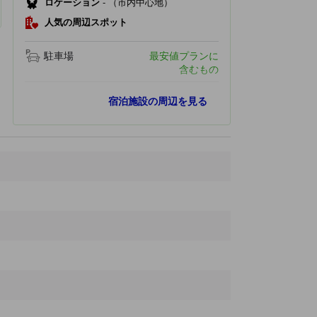
ロケーション
-
（市内中心地）
人気の周辺スポット
駐車場
最安値プランに
含むもの
人気スポット
宿泊施設の周辺を見る
聖マリア・マッジョーレ大聖堂
890 ｍ
ガレリア・ボルゲーゼ
1.4 km
トレビの泉(トレビ泉)
1.7 km
スペイン広場
1.7 km
コロッセオ
1.8 km
最寄りスポット
Farmacia Indipendenza
110 ｍ
Sviluppo roma supermercati
130 ｍ
エンジョイ ローマ
160 ｍ
Fratelli Ghezzi
180 ｍ
Terminal Park
210 ｍ