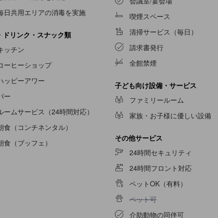
会議室/宴会場
毎日共用エリアの消毒を実施
喫煙スペース
清掃サービス（毎日）
・ドリンク・スナック類
請求書発行
キッチン
全館禁煙
コーヒーショップ
ハッピーアワー
子ども向け設備・サービス
バー
ファミリールーム
ルームサービス（24時間対応）
家族・お子様に優しい設備
朝食（コンチネンタル）
その他サービス
朝食（ブッフェ）
24時間セキュリティ
24時間フロント対応
ペットOK（有料）
ペット可不可
ペット可
介助動物の同伴可