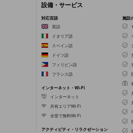
設備・サービス
備されておりますので、快適な滞在を求めるお客
ーテイメントをお楽しみいただけます。 一部の
ル、ドライヤーをご用意しております。
ホテル 
対応言語
施設
みながら、リフレッシュした気分で一日を始めま
英語
イタリア語
スペイン語
ドイツ語
フィリピン語
フランス語
インターネット・Wi-Fi
インターネット
共有エリアWi-Fi
全室で無料Wi-Fi
アクティビティ・リラクゼーション