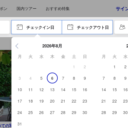
えたゲストから提供されています。実際の経験に基づいた内容であるた
サイ
ポン
国内ツアー
おすすめ特集
やタブキーで進み、エンターキーを押して内容を確定して、検索します。
チェックイン日
チェックアウト日
エンターキーを押して日付選択画面の操作を開始します。方向キ
2026年8月
月
火
水
木
金
土
日
月
火
水
1
2
1
2
3
4
5
6
7
8
9
7
8
9
10
11
12
13
14
15
16
14
15
16
17
18
19
20
21
22
23
21
22
23
24
25
26
27
28
29
30
28
29
30
31
べての写真を見る