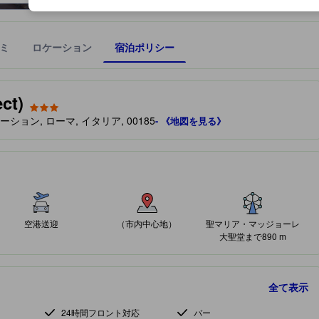
ミ
ロケーション
宿泊ポリシー
宿泊施設に備わっていると予測される快適さや客室のレベルを示すもの
ct)
 ステーション, ローマ, イタリア, 00185
- 《地図を見る》
空港送迎
（市内中心地）
聖マリア・マッジョーレ
大聖堂まで890 m
全て表示
24時間フロント対応
バー