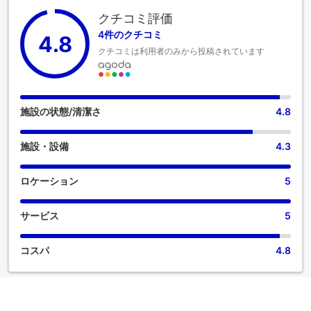
内は全面禁煙となっております。AD2015 ゲスト ハウスで
クチコミ評価
は、快適なご滞在をサポートする便利な設備とサービスを備
4件のクチコミ
4.8
えた客室をご用意しています。より楽しい滞在のために、当
クチコミは利用者のみから投稿されています
宿泊施設の一部の客室にはエアコンまたはリネンサービスを
備えています。一部の客室では、客室内でのビデオストリー
ミング、日刊新聞、テレビをお楽しみいただけます。コーヒ
ーや紅茶を淹れるのに必要なものがすべて揃っている便利な
部屋もあるのでご安心ください。 AD2015 ゲスト ハウスの特
施設の状態/清潔さ
4.8
定の客室では、バスルームにバスローブ、タオル、ドライヤ
ーをご用意しております。 AD2015 ゲスト ハウスでは、追加
施設・設備
4.3
料金なしで提供される豪華な朝食で一日が始まります。
ロケーション
5
サービス
5
コスパ
4.8
素晴らしい場所
5.0