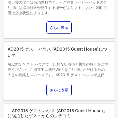
添い寝の場合は宿泊無料です。＜ご注意＞ベビーベッドのご
利用には追加料金が発生する場合があります。また、利用可
否は空き状況によります。
1～17歳までのお子さま
エキストラベッドをお申し込みください。
さらに表示
18歳以上のゲストは大人とみなされます。
エキストラベッドの追加可否は、お部屋タイプにより異なり
ます。各部屋タイプ欄の記載をご確認ください。
AD2015 ゲスト ハウス (AD2015 Guest House)につ
いて
AD2015 ゲスト ハウスで、比類ない設備と機能の数々をご体
験ください。ご滞在中は無料Wi-Fiをご利用いただけるため、
人との連絡もスムーズです。AD2015 ゲスト ハウスが提供す
る送迎サービスは、ローマでの小旅行や観光、その他のアク
ティビティへの参加を手軽にします。 お車でお越しのお客様
さらに表示
には、無料駐車場をご用意しております。 コンシェルジュサ
ービスなど、フロントデスクで必要なサポートをいつでも受
けることができます。 くつろぎたい方のために、ルームサー
ビスなどの設備・サービスが簡単に利用できるようになって
「AD2015 ゲスト ハウス (AD2015 Guest House)」
います。AD2015 ゲスト ハウスでの滞在を満喫しましょう。
に宿泊したゲストからのクチコミ
すべてのお客様の健康と利便性を確保するため、当宿泊施設