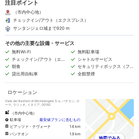
注目ポイント
（市内中心地）
チェックイン/アウト（エクスプレス）
サンタンジェロ城まで920 m
その他の主要な設備・サービス
無料Wi-Fi
無料駐車場
チェックイン/アウト（エク
シャトルサービス
スプレス）
朝食
セキュリティボックス（フロ
ント）
貸出用自転車
全館禁煙
ロケーション
Viale dei Bastioni di Michelangelo 5-a, バチカン, ロ
ーマ, ラツィオ, イタリア, 00192
（市内中心地）
駐車場
最安値プランに含むもの
ピアッツァ・ナヴォーナ
1.6 km
パンテオン
1.9 km
地図でみる