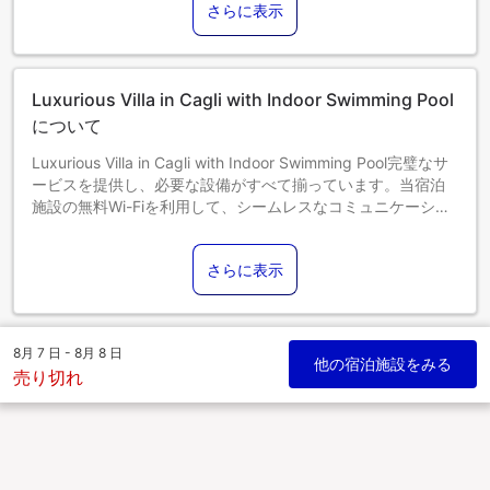
さらに表示
エキストラベッドの追加可否は、お部屋タイプにより異なり
ます。各部屋タイプ欄の記載をご確認ください。
Luxurious Villa in Cagli with Indoor Swimming Pool
について
Luxurious Villa in Cagli with Indoor Swimming Pool完璧なサ
ービスを提供し、必要な設備がすべて揃っています。当宿泊
施設の無料Wi-Fiを利用して、シームレスなコミュニケーショ
ンを。 自家用車でお越しのお客様には、駐車場をご用意して
おります。当宿泊施設の心地よい暖炉のそばに寄り添えば、
さらに表示
肌寒い夜がもっと楽しくなります。 当宿泊施設には、快適な
眠りに必要なすべての便利な設備が整っております。
Luxurious Villa in Cagli with Indoor Swimming Poolの一部客
室では、独立したリビングルーム、あるいはバルコニーやテ
8月 7 日 - 8月 8 日
ラスが部屋のデザインに組み込まれています。 多くの客室に
他の宿泊施設をみる
売り切れ
は、室内ビデオストリーミング、日刊新聞、テレビがあり、
ゲストを楽しませてくれます。 一部の客室では、室内でお飲
み物をお楽しみいただけます。 一部の客室のバスルームに
は、バスローブ、タオル、ヘアドライヤーなどのバスルーム
アメニティが用意されており、快適な滞在をお約束します。