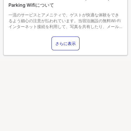
Parking Wifiについて
一流のサービスとアメニティで、ゲストが快適な体験をでき
るよう細心の注意が払われています。当宿泊施設の無料Wi-Fi
インターネット接続を利用して、写真を共有したり、メール
に返信することができます。当宿泊施設は、アボラのご希望
の場所を散策するのに役立つ送迎サービスを提供していま
さらに表示
す。 自家用車でお越しのお客様には、無料駐車場をご用意し
ています。肌寒い日は日中でも夜でも、館内の暖炉で暖をと
ることができます。 食事の選択に特にこだわりがある場合
は、この場所にある施設内の調理設備を利用できることにき
っと満足するでしょう。一日中、Authentic Sicilian Charm
with Pool, Sea View, Parking Wifiで楽しめるアクティビティ
で遊びましょう。 滞在中、少なくとも一度は当宿泊施設のプ
ールをお楽しみください。