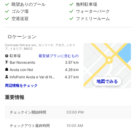
眺望ありのプール
無料駐車場
ゴルフ場
ウォーターパーク
空港送迎
ファミリールーム
ロケーション
Contrada Petrara snc, ガッリーナ, アボラ, シチリ
ア, イタリア, 96012
駐車場
最安値プランに含むもの
Bar Novecento
3.97 km
Avola con Noi
4.26 km
InfoPoint Avola e Val di Noto
4.37 km
地図でみる
周辺情報をチェック
重要情報
チェックイン開始時間
03:00 PM
チェックアウト最終時間
10:00 AM