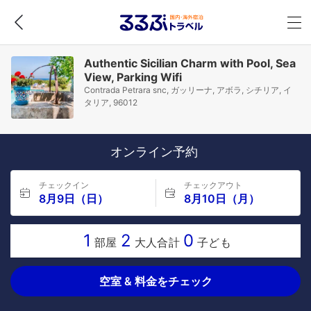
Authentic Sicilian Charm with Pool, Sea
View, Parking Wifi
Contrada Petrara snc, ガッリーナ, アボラ, シチリア, イ
タリア, 96012
オンライン予約
チェックイン
チェックアウト
8月9日（日）
8月10日（月）
1
2
0
部屋
大人合計
子ども
空室 & 料金をチェック