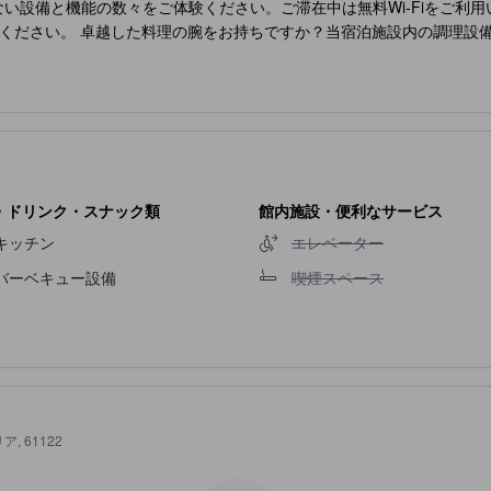
ない設備と機能の数々をご体験ください。ご滞在中は無料Wi-Fiをご利
ください。 卓越した料理の腕をお持ちですか？当宿泊施設内の調理設
・ドリンク・スナック類
館内施設・便利なサービス
エレベーター不可
キッチン
エレベーター
喫煙スペース不可
バーベキュー設備
喫煙スペース
ア, 61122