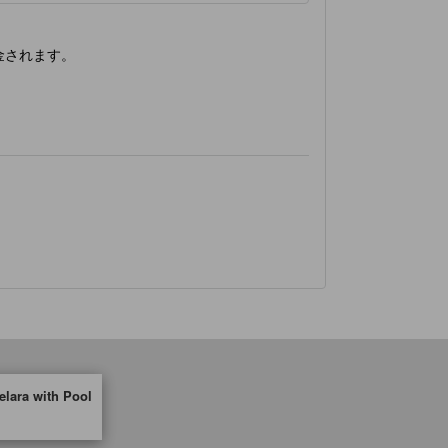
金されます。
elara with Pool
取った情報であり、宿泊施設に備わっていると予測される快適さや客室