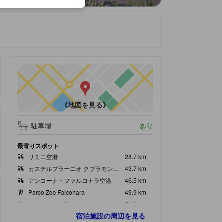
です。
《地図を見る》
駐車場
あり
最寄りスポット
リミニ空港
28.7 km
カステルプラーニオ クプラモンターナ駅
43.7 km
アンコーナ・ファルコナラ空港
46.5 km
Parco Zoo Falconara
49.9 km
パロンビーナ駅
51.0 km
宿泊施設の周辺を見る