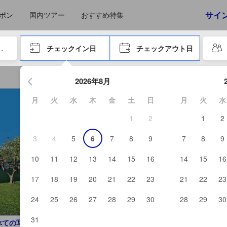
サイ
ポン
国内ツアー
おすすめ特集
やタブキーで進み、エンターキーを押して内容を確定して、検索します。
チェックイン日
チェックアウト日
エンターキーを押して日付選択画面の操作を開始します。方向キ
2026年8月
月
火
水
木
金
土
日
月
火
水
1
2
1
2
3
4
5
6
7
8
9
7
8
9
10
11
12
13
14
15
16
14
15
16
17
18
19
20
21
22
23
21
22
23
24
25
26
27
28
29
30
28
29
30
31
べての写真を見る