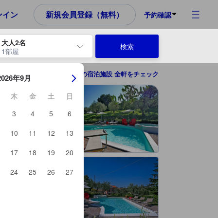
ンイン
新規会員登録（無料）
予約確認
大人2名
検索
1部屋
ーを使用して、チェックイン日とチェックアウト日を移動します。エン
アンコーナの宿泊施設 全軒をチェック
2026年9月
木
金
土
日
3
4
5
6
10
11
12
13
17
18
19
20
24
25
26
27