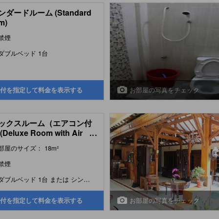
ダードルーム (Standard
m)
禁煙
ダブルベッド 1台
お部屋の写真をチェック
付を指定して料金を表示する
ックスルーム（エアコン付
Deluxe Room with Air
...
itioner)
部屋のサイズ： 18m²
禁煙
ダブルベッド 1台 または シングルベッド 2台
お部屋の写真をチェック
付を指定して料金を表示する