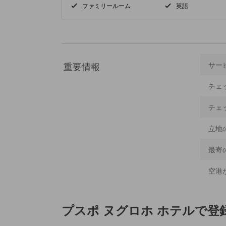
ファミリールーム
英語
重要情報
サー
チェ
チェ
立地
最寄
空港
プスポ ヌグロホ ホテル
で登