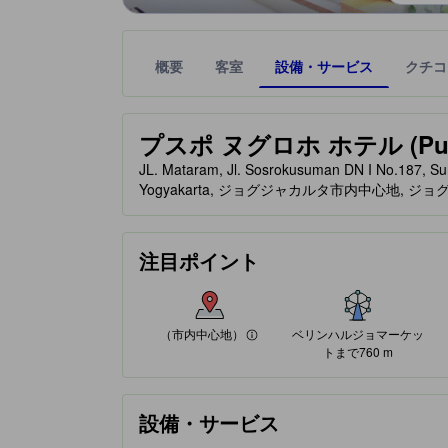
概要
客室
設備・サービス
クチコ
星評価は、提携サイトから受け取った情報であり、
tooltip
星評価、最高5の内2
プスポ ヌグロホ ホテル (Puspo
JL. Mataram, Jl. Sosrokusuman DN I No.187, Su
Yogyakarta, ジョグジャカルタ市内中心地, ジョ
（市内中心地）
注目ポイント
100%が好評価
クチコミに基づく評価
（市内中心地）
ベリンハルジョマーケッ
トまで760 m
設備・サービス