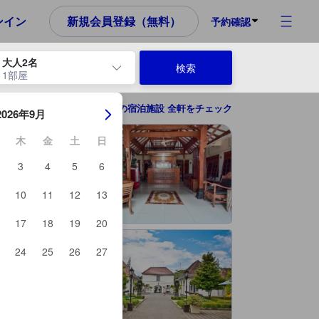
め、これから宿泊選びをされるユーザーにとっても参考となる信頼でき
ンイン
新規会員登録（無料）
予約確認
大人2名
検索
1部屋
ーを使用して、チェックイン日とチェックアウト日を移動します。エン
ジョグジャカルタの宿泊施設 全軒をチェック
2026年9月
木
金
土
日
3
4
5
6
10
11
12
13
17
18
19
20
24
25
26
27