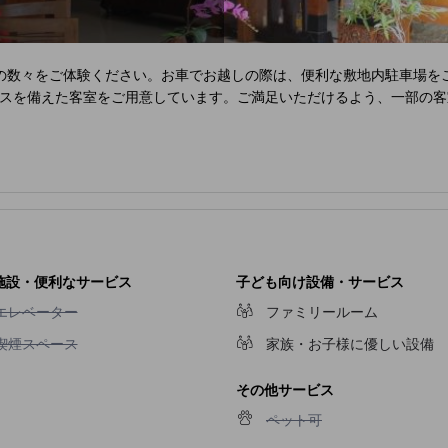
の数々をご体験ください。お車でお越しの際は、便利な敷地内駐車場を
スを備えた客室をご用意しています。ご満足いただけるよう、一部の客
施設・便利なサービス
子ども向け設備・サービス
エレベーター不可
エレベーター
ファミリールーム
喫煙スペース不可
喫煙スペース
家族・お子様に優しい設備
その他サービス
ペット可不可
ペット可