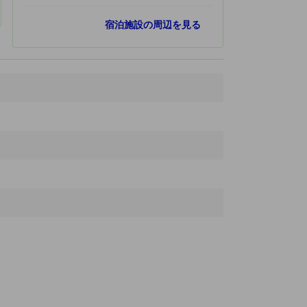
人気スポット
宿泊施設の周辺を見る
ジャグジャカルタ パレス
1.6 km
タマンサリ 水の宮殿
2.2 km
ラトゥボコテンプル
13.4 km
ラーマーヤナバレエアットプランバナン
13.9 km
セウ寺院
14.7 km
最寄りスポット
Klinik Realino
160 ｍ
ムリア両替所
290 ｍ
Adipura Monument Park
320 ｍ
マリオボロモール
330 ｍ
Hero
340 ｍ