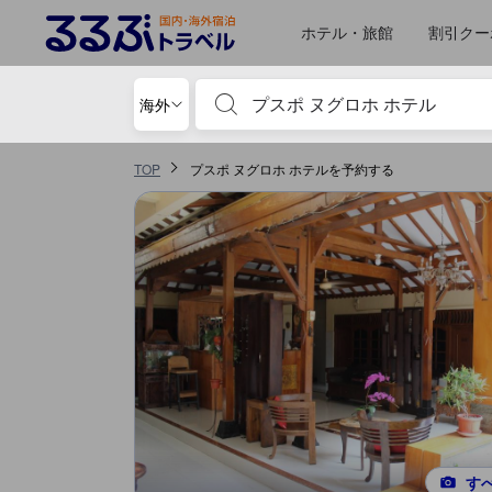
るるぶトラベルに掲載されているクチコミは実際に予約をし、宿泊を終
tooltip
詳細を見る
サービススコア 5点満点中4.9点 ジョグジャカルタにおける高スコア
ロケーションスコア 5点満点中4.8点 ジョグジャカルタにおける高スコア
施設の状態/清潔さスコア 5点満点中4.6点 ジョグジャカルタにおける高スコ
コスパスコア 5点満点中4.6点 ジョグジャカルタにおける高スコア
施設・設備スコア 5点満点中4.4点 ジョグジャカルタにおける高スコア
移動先はクチコミページ 1
移動先はクチコミページ 1
ホテル・旅館
割引クー
宿泊施設名やキーワードを入力し、矢印キー
海外
TOP
プスポ ヌグロホ ホテルを予約する
す