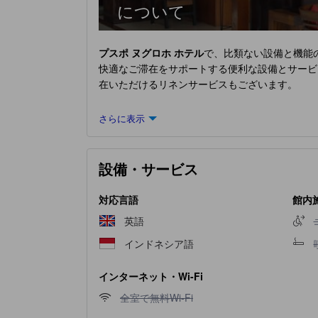
について
プスポ ヌグロホ ホテル
で、比類ない設備と機能
快適なご滞在をサポートする便利な設備とサービ
在いただけるリネンサービスもございます。
さらに表示
設備・サービス
対応言語
館内
英語
インドネシア語
インターネット・Wi-Fi
全室で無料Wi-Fi不可
全室で無料Wi-Fi