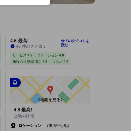
です。
宿泊施設のクチコミスコア：4.6 / 5 最高! 40 件のクチコミ
4.6
最高!
全てのクチコミを
読む
40 件のクチコミ
サービス 4.9
ロケーション 4.8
施設の状態/清潔さ 4.6
コスパ 4.6
最寄の交通機関
tooltip
•
最寄の駅：トゥグ駅（距離0.71km）
•
最寄の駅：ルンプヤンガン駅（距離0.72km）
《地図を見る》
4.8
最高!
立地の評価
ロケーション
-
（市内中心地）