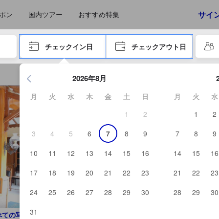
えたゲストから提供されています。実際の経験に基づいた内容であるた
ア
サイ
ポン
国内ツアー
おすすめ特集
やタブキーで進み、エンターキーを押して内容を確定して、検索します。
チェックイン日
チェックアウト日
エンターキーを押して日付選択画面の操作を開始します。方向キ
2026年8月
月
火
水
木
金
土
日
月
火
水
1
2
1
2
3
4
5
6
7
8
9
7
8
9
10
11
12
13
14
15
16
14
15
16
17
18
19
20
21
22
23
21
22
23
24
25
26
27
28
29
30
28
29
30
31
べての写真を見る