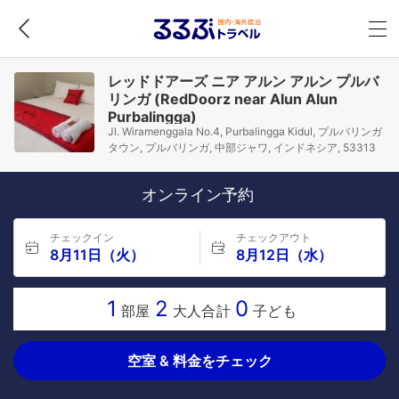
レッドドアーズ ニア アルン アルン プルバ
リンガ (RedDoorz near Alun Alun
Purbalingga)
Jl. Wiramenggala No.4, Purbalingga Kidul, プルバリンガ
タウン, プルバリンガ, 中部ジャワ, インドネシア, 53313
オンライン予約
チェックイン
チェックアウト
8月11日（火）
8月12日（水）
1
2
0
部屋
大人合計
子ども
空室 & 料金をチェック