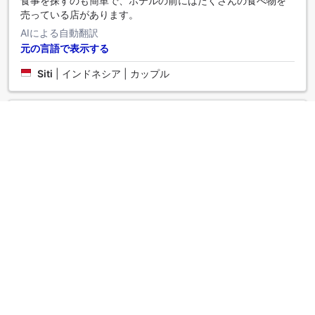
食事を探すのも簡単で、ホテルの前にはたくさんの食べ物を
売っている店があります。
AIによる自動翻訳
元の言語で表示する
Siti
|
インドネシア | カップル
すごく良い
4.0
◇投稿日 2025年5月29日◇
十分快適です...清潔でもあり...スタッフも親切です。ただ、シ
ーツが少し不快で、やや汚れていました。改善されることを
願っていますが、全体的には良いです。
AIによる自動翻訳
元の言語で表示する
Ineke
|
インドネシア | カップル
こちらに再度お越しください。
5.0