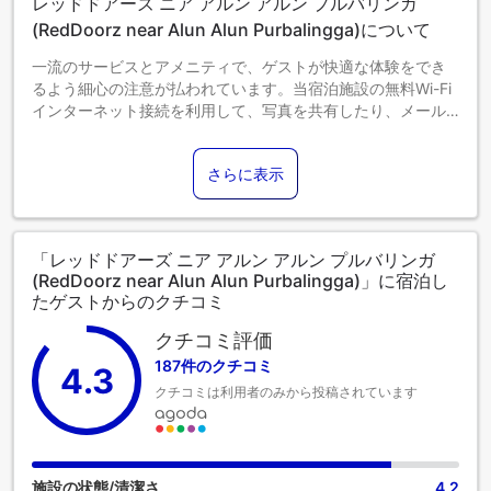
レッドドアーズ ニア アルン アルン プルバリンガ
(RedDoorz near Alun Alun Purbalingga)について
一流のサービスとアメニティで、ゲストが快適な体験をでき
るよう細心の注意が払われています。当宿泊施設の無料Wi-Fi
インターネット接続を利用して、写真を共有したり、メール
に返信することができます。当宿泊施設では、コンシェルジ
ュサービスを含むフロントデスクサービスを提供しており、
さらに表示
ゲストの満足度を高めています。 当宿泊施設内は禁煙となっ
ておりますのでご注意ください。最高のくつろぎをお約束す
るため、客室は魅力的なデザインで、基本的な生活必需品を
すべて備え、楽しい滞在を演出します。 一部の客室には、室
「レッドドアーズ ニア アルン アルン プルバリンガ
内ビデオストリーミング、日刊新聞、テレビなどのアミュー
(RedDoorz near Alun Alun Purbalingga)」に宿泊し
ズメント設備があり、楽しい滞在をお楽しみいただけます。
たゲストからのクチコミ
当宿泊施設の一部の客室では、必要な時のために、室内での
お飲み物をご用意しております。 必須のバスルームも同様に
クチコミ評価
重要で、当宿泊施設には、バスローブ、タオル、ヘアドライ
187件のクチコミ
4.3
ヤーを用意している客室用バスルームもあります。
クチコミは利用者のみから投稿されています
施設の状態/清潔さ
4.2